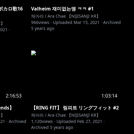
ボカロ歌16
Valheim 재미없는뎅 ㅋㅋ #1
채아라 / Ara Chae 【NIJISANJI KR】
966
views ·
Uploaded
Mar 15, 2021
·
Archived
R】
5 years ago
2021
·
2:16:53
1:03:14
ends】
【RING FIT】 링피트 リングフィット #2
R】
채아라 / Ara Chae 【NIJISANJI KR】
021
·
Archived
1,120
views ·
Uploaded
Feb 27, 2021
·
Archived
5 years ago