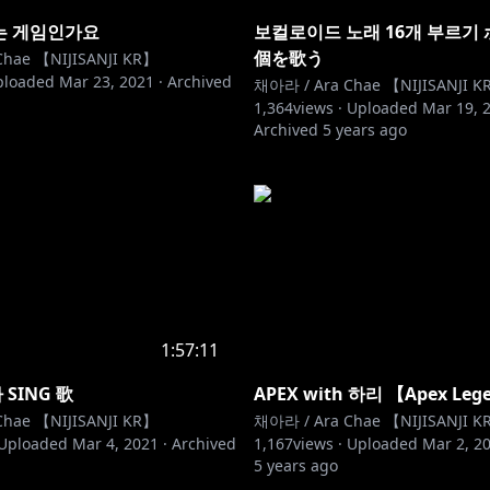
하는 게임인가요
보컬로이드 노래 16개 부르기 
個を歌う
hae 【NIJISANJI KR】
ploaded
Mar 23, 2021
·
Archived
채아라 / Ara Chae 【NIJISANJI K
1,364
views ·
Uploaded
Mar 19, 
Archived
5 years ago
1:57:11
 SING 歌
APEX with 하리 【Apex Leg
hae 【NIJISANJI KR】
채아라 / Ara Chae 【NIJISANJI K
Uploaded
Mar 4, 2021
·
Archived
1,167
views ·
Uploaded
Mar 2, 2
5 years ago