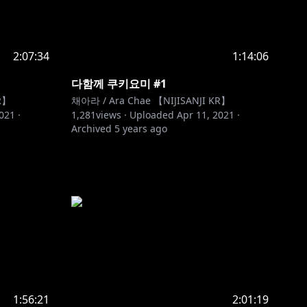
2:07:34
1:14:06
다함께 쿠키요미 #1
R】
채아라 / Ara Chae 【NIJISANJI KR】
2021
·
1,281
views ·
Uploaded
Apr 11, 2021
·
Archived
5 years ago
1:56:21
2:01:19