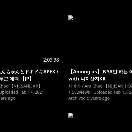
2:03:38
れんちゃんとドキドキAPEX /
【Among us】 NYA만 하는
두근 에펙 【JP】
with 니지산지KR
hae 【NIJISANJI KR】
채아라 / Ara Chae 【NIJISANJI K
Uploaded
Feb 17, 2021
·
1,532
views ·
Uploaded
Feb 15, 
ears ago
Archived
5 years ago