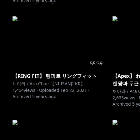
Archived
5 years ago
55:39
【RING FIT】 링피트 リングフィット
【Apex】 
렌쨩과 두근
채아라 / Ara Chae 【NIJISANJI KR】
1,454
views ·
Uploaded
Feb 22, 2021
·
채아라 / Ara C
Archived
5 years ago
2,633
views ·
Archived
5 y