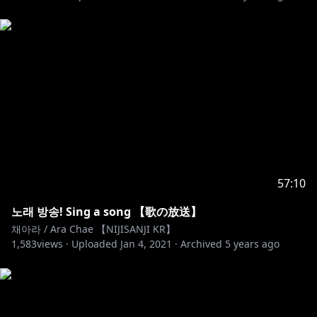
57:10
노래 방송! Sing a song 【歌の放送】
채아라 / Ara Chae 【NIJISANJI KR】
1,583
views ·
Uploaded
Jan 4, 2021
·
Archived
5 years ago