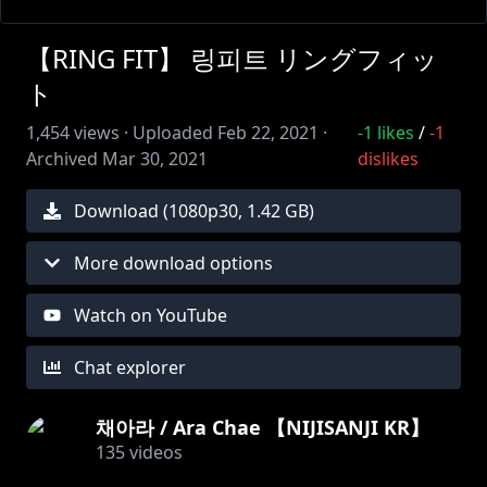
【RING FIT】 링피트 リングフィッ
ト
1,454
views ·
Uploaded
Feb 22, 2021
·
-1
likes
/
-1
Archived
Mar 30, 2021
dislikes
Download (
1080
p
30
,
1.42 GB
)
More download options
Watch on YouTube
Chat explorer
채아라 / Ara Chae 【NIJISANJI KR】
135
videos