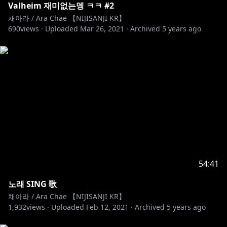
Valheim 재미없는뎅 ㅋㅋ #2
채아라 / Ara Chae 【NIJISANJI KR】
690
views ·
Uploaded
Mar 26, 2021
·
Archived
5 years ago
54:41
노래 SING 歌
채아라 / Ara Chae 【NIJISANJI KR】
1,932
views ·
Uploaded
Feb 12, 2021
·
Archived
5 years ago