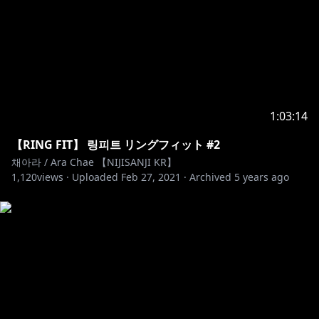
1:03:14
【RING FIT】 링피트 リングフィット #2
채아라 / Ara Chae 【NIJISANJI KR】
1,120
views ·
Uploaded
Feb 27, 2021
·
Archived
5 years ago