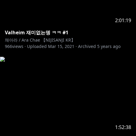
2:01:19
Valheim 재미없는뎅 ㅋㅋ #1
채아라 / Ara Chae 【NIJISANJI KR】
966
views ·
Uploaded
Mar 15, 2021
·
Archived
5 years ago
1:52:38