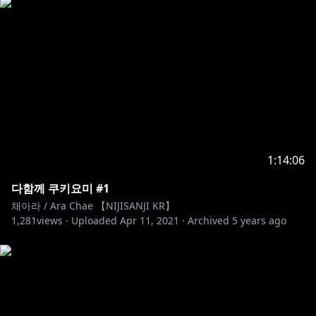
1:14:06
다함께 쿠키요미 #1
채아라 / Ara Chae 【NIJISANJI KR】
1,281
views ·
Uploaded
Apr 11, 2021
·
Archived
5 years ago