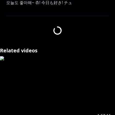
오늘도 좋아해~ 츄! 今日も好き! チュ
https://www.youtube.com/channel/UCmWqYB6y8gS
fPONWGspuOWQ/join
가입하게 되면 아라의 더 많은 영상을 볼 수 있어!
Related videos
https://toon.at/donate/ara2434
https://twitter.com/AraChae2434
ーーーーーーーーーーーーーーーーーーーーー
항상 봐주는 한명한명 전부 고맙다고 생각하고 있어.
오늘도 예쁜 하루 보내야해!
ーーーーーーーーーーーーーーーーーーーーー