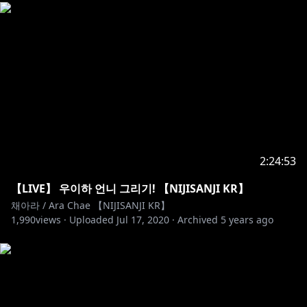
2:24:53
【LIVE】 우이하 언니 그리기! 【NIJISANJI KR】
채아라 / Ara Chae 【NIJISANJI KR】
1,990
views ·
Uploaded
Jul 17, 2020
·
Archived
5 years ago