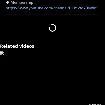
https://www.youtube.com/channel/UCmWqYB6y8gS
fPONWGspuOWQ/join
가입하게 되면 아라의 더 많은 영상을 볼 수 있어!
https://toon.at/donate/ara2434
Related videos
https://twitter.com/AraChae2434
ーーーーーーーーーーーーーーーーーーーーー
항상 봐주는 한명한명 전부 고맙다고 생각하고 있어.
오늘도 예쁜 하루 보내야해!
ーーーーーーーーーーーーーーーーーーーーー
・니지산지 관련 업무는 이쪽
◆ 공식Twitter @NIJISANJI_KR