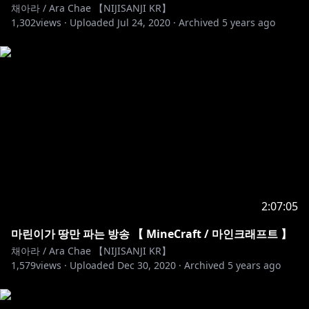
채아라 / Ara Chae 【NIJISANJI KR】
1,302
views ·
Uploaded
Jul 24, 2020
·
Archived
5 years ago
2:07:05
마린이가 땅만 파는 방송 【 MineCraft / 마인크래프트 】
채아라 / Ara Chae 【NIJISANJI KR】
1,579
views ·
Uploaded
Dec 30, 2020
·
Archived
5 years ago