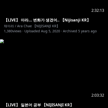
2:32:13
【LIVE】 아라... 변화가 생겼어.. 【Nijisanji KR】
채아라 / Ara Chae 【NIJISANJI KR】
1,380
views ·
Uploaded
Aug 5, 2020
·
Archived
5 years ago
2:03:32
【LIVE】 일본어 공부 【NIJISANJI KR】