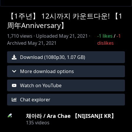
【1주년】 12시까지 카운트다운! 【1
周年Anniversary】
1,710
views ·
Uploaded
May 21, 2021
·
-1
likes
/
-1
Archived
May 21, 2021
dislikes
Download (
1080
p
30
,
1.07 GB
)
More download options
Watch on YouTube
Chat explorer
채아라 / Ara Chae 【NIJISANJI KR】
135
videos