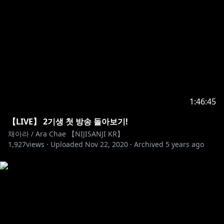
1:46:45
【LIVE】 2기생 첫 방송 돌아보기!
채아라 / Ara Chae 【NIJISANJI KR】
1,927
views ·
Uploaded
Nov 22, 2020
·
Archived
5 years ago