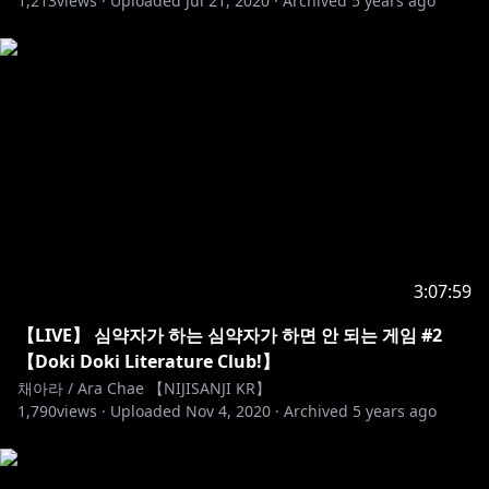
1,213
views ·
Uploaded
Jul 21, 2020
·
Archived
5 years ago
3:07:59
【LIVE】 심약자가 하는 심약자가 하면 안 되는 게임 #2
【Doki Doki Literature Club!】
채아라 / Ara Chae 【NIJISANJI KR】
1,790
views ·
Uploaded
Nov 4, 2020
·
Archived
5 years ago