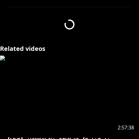
https://www.youtube.com/channel/UCmWqYB6y8gS
fPONWGspuOWQ/join
가입하게 되면 아라의 더 많은 영상을 볼 수 있어!
Related videos
https://toon.at/donate/ara2434
https://twitter.com/AraChae2434
ーーーーーーーーーーーーーーーーーーーーー
항상 봐주는 한명한명 전부 고맙다고 생각하고 있어.
오늘도 예쁜 하루 보내야해!
2:57:38
ーーーーーーーーーーーーーーーーーーーーー