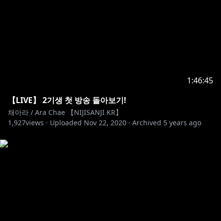
1:46:45
【LIVE】 2기생 첫 방송 돌아보기!
채아라 / Ara Chae 【NIJISANJI KR】
1,927
views ·
Uploaded
Nov 22, 2020
·
Archived
5 years ago