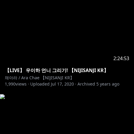
2:24:53
【LIVE】 우이하 언니 그리기! 【NIJISANJI KR】
채아라 / Ara Chae 【NIJISANJI KR】
1,990
views ·
Uploaded
Jul 17, 2020
·
Archived
5 years ago