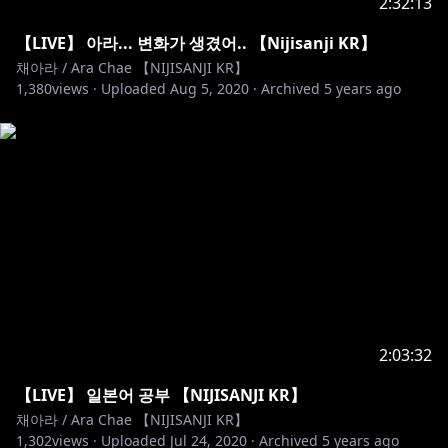
2:32:13
【LIVE】 아라... 변화가 생겼어.. 【Nijisanji KR】
채아라 / Ara Chae 【NIJISANJI KR】
1,380
views ·
Uploaded
Aug 5, 2020
·
Archived
5 years ago
2:03:32
【LIVE】 일본어 공부 【NIJISANJI KR】
채아라 / Ara Chae 【NIJISANJI KR】
1,302
views ·
Uploaded
Jul 24, 2020
·
Archived
5 years ago