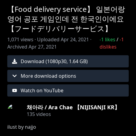
【Food delivery service】 일본어랑
영어 공포 게임인데 전 한국인이에요
【フードデリバリーサービス】
1,071
views ·
Uploaded
Apr 24, 2021
·
-1
likes
/
-1
Archived
Apr 27, 2021
dislikes
Download (
1080
p
30
,
1.64 GB
)
More download options
Watch on YouTube
채아라 / Ara Chae 【NIJISANJI KR】
135
videos
ilust by najjo