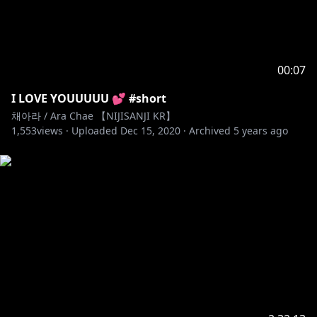
00:07
I LOVE YOUUUUU 💕 #short
채아라 / Ara Chae 【NIJISANJI KR】
1,553
views ·
Uploaded
Dec 15, 2020
·
Archived
5 years ago