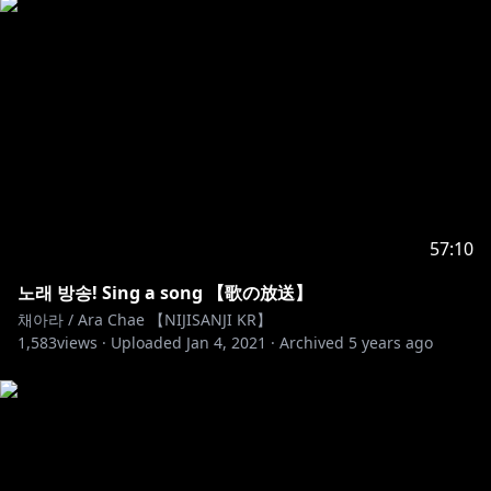
57:10
노래 방송! Sing a song 【歌の放送】
채아라 / Ara Chae 【NIJISANJI KR】
1,583
views ·
Uploaded
Jan 4, 2021
·
Archived
5 years ago