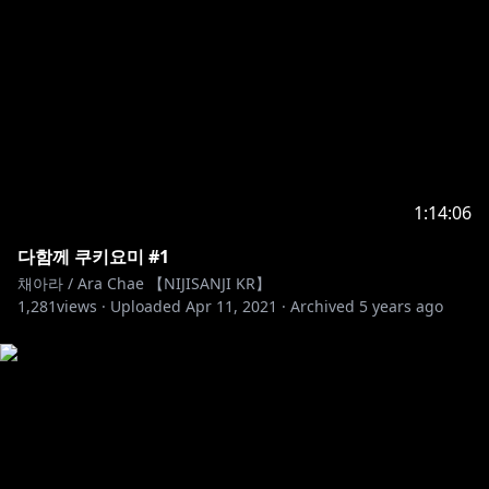
1:14:06
다함께 쿠키요미 #1
채아라 / Ara Chae 【NIJISANJI KR】
1,281
views ·
Uploaded
Apr 11, 2021
·
Archived
5 years ago