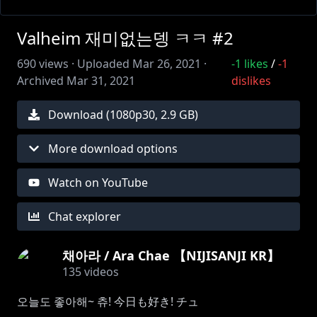
Valheim 재미없는뎅 ㅋㅋ #2
690
views ·
Uploaded
Mar 26, 2021
·
-1
likes
/
-1
Archived
Mar 31, 2021
dislikes
Download (
1080
p
30
,
2.9 GB
)
More download options
Watch on YouTube
Chat explorer
채아라 / Ara Chae 【NIJISANJI KR】
135
videos
오늘도 좋아해~ 츄! 今日も好き! チュ