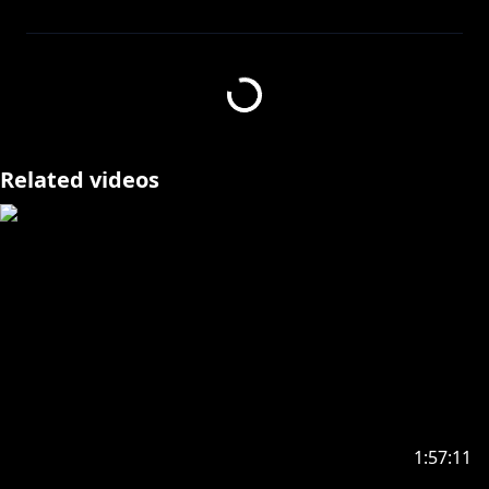
https://www.youtube.com/channel/UCmWqYB6y8gS
fPONWGspuOWQ/join
가입하게 되면 아라의 더 많은 영상을 볼 수 있어!
Related videos
https://toon.at/donate/ara2434
https://twitter.com/AraChae2434
ーーーーーーーーーーーーーーーーーーーーー
항상 봐주는 한명한명 전부 고맙다고 생각하고 있어.
오늘도 예쁜 하루 보내야해!
ーーーーーーーーーーーーーーーーーーーーー
1:57:11
・니지산지 관련 업무는 이쪽