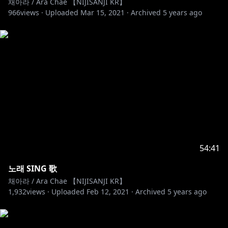
채아라 / Ara Chae 【NIJISANJI KR】
966
views ·
Uploaded
Mar 15, 2021
·
Archived
5 years ago
54:41
노래 SING 歌
채아라 / Ara Chae 【NIJISANJI KR】
1,932
views ·
Uploaded
Feb 12, 2021
·
Archived
5 years ago