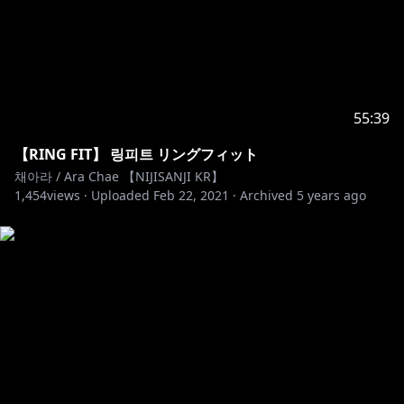
55:39
【RING FIT】 링피트 リングフィット
채아라 / Ara Chae 【NIJISANJI KR】
1,454
views ·
Uploaded
Feb 22, 2021
·
Archived
5 years ago