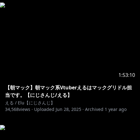
1:53:10
【朝マック】朝マック系Vtuberえるはマックグリドル担
当です。【にじさんじ/える】
える / Elu【にじさんじ】
34,568
views ·
Uploaded
Jun 28, 2025
·
Archived
1 year ago