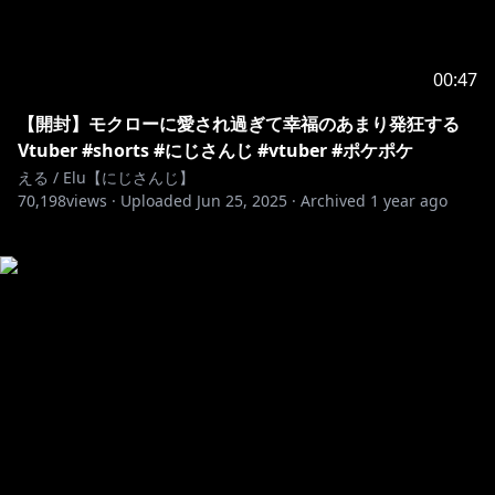
00:47
【開封】モクローに愛され過ぎて幸福のあまり発狂する
Vtuber #shorts #にじさんじ #vtuber #ポケポケ
える / Elu【にじさんじ】
70,198
views ·
Uploaded
Jun 25, 2025
·
Archived
1 year ago