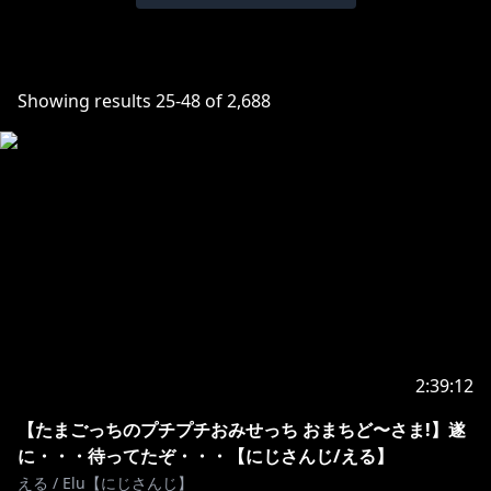
Showing results
25
-
48
of
2,688
2:39:12
【たまごっちのプチプチおみせっち おまちど〜さま!】遂
に・・・待ってたぞ・・・【にじさんじ/える】
える / Elu【にじさんじ】