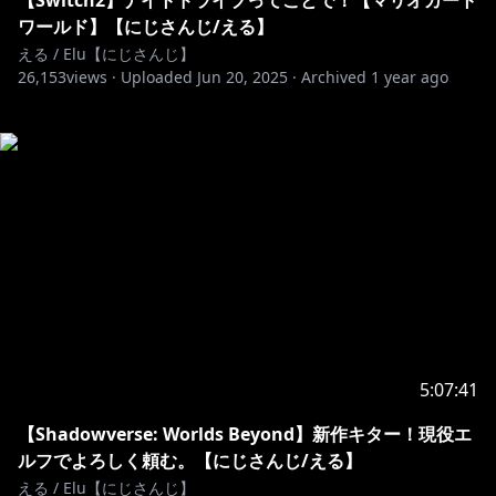
【Switch2】ナイトドライブってことで！【マリオカート
ワールド】【にじさんじ/える】
える / Elu【にじさんじ】
26,153
views ·
Uploaded
Jun 20, 2025
·
Archived
1 year ago
5:07:41
【Shadowverse: Worlds Beyond】新作キター！現役エ
ルフでよろしく頼む。【にじさんじ/える】
える / Elu【にじさんじ】