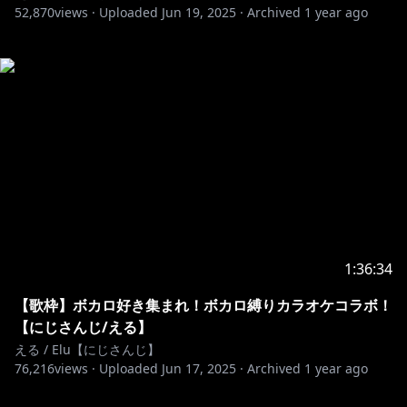
52,870
views ·
Uploaded
Jun 19, 2025
·
Archived
1 year ago
1:36:34
【歌枠】ボカロ好き集まれ！ボカロ縛りカラオケコラボ！
【にじさんじ/える】
える / Elu【にじさんじ】
76,216
views ·
Uploaded
Jun 17, 2025
·
Archived
1 year ago