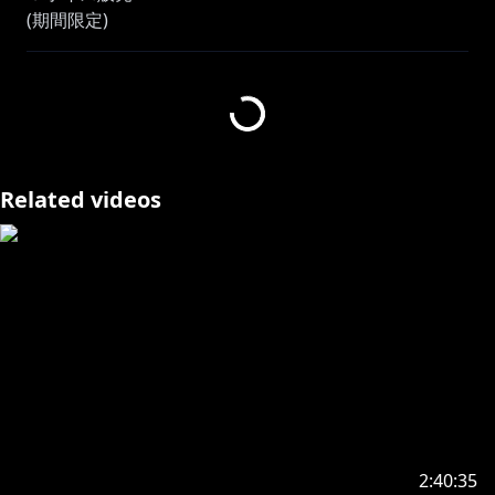
(期間限定)
(再販)
(常設)
https://shop.nijisanji.jp/s/niji/item/detail/dig-00848?
ima=4335
Related videos
https://shop.nijisanji.jp/s/niji/item/detail/dig-00622?
ima=2352
https://shop.nijisanji.jp/s/niji/item/detail/dig-00062?
ima=2140
https://shop.nijisanji.jp/s/niji/item/detail/dig-00455?
ima=3206
https://shop.nijisanji.jp/s/niji/item/detail/dig-00405?
ima=0857
2:40:35