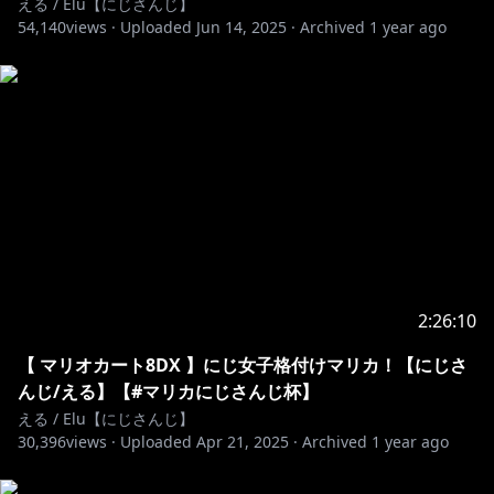
える / Elu【にじさんじ】
・会員限定ブログの閲覧
54,140
views ·
Uploaded
Jun 14, 2025
·
Archived
1 year ago
・過去に投稿した絵日記の閲覧
・会員限定イベントの開催
・会員証の発行
etc...
https://twitter.com/Elu_World
@Elu_World
# えるえる生放送
▼個人グッズ
にじさんじぷちシリーズ、キービジュアルグッズ、
2:26:10
Welcomeグッズ等々
【 マリオカート8DX 】にじ女子格付けマリカ！【にじさ
https://shop.nijisanji.jp/s/niji/group/list/005/item?
んじ/える】【#マリカにじさんじ杯】
ima=2800
える / Elu【にじさんじ】
30,396
views ·
Uploaded
Apr 21, 2025
·
Archived
1 year ago
▼音楽活動
えるのオリジナル曲「MESMERIZER」が各プラットフ