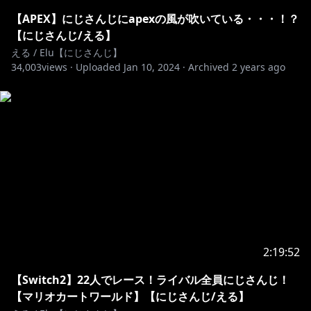
https://shop.nijisanji.jp/s/niji/item/detail/dig-00062?
【APEX】にじさんじにapexの風が吹いている・・・！？
ima=5918
【にじさんじ/える】
える / Elu【にじさんじ】
34,003
views ·
Uploaded
Jan 10, 2024
·
Archived
2 years ago
https://www.youtube.com/channel/UCYKP16oMX9K
KPbrNgo_Kgag/join
メンバーになると…
・メンバーバッジ、メンバースタンプが使えるようにな
るよ
・1ヵ月に1回の手書き投稿
・時々メンバー限定配信あるよ
etc...
https://fanclub.nijisanji.jp/fanclubs/elu
2:19:52
ファンクラブに入ると…
【Switch2】22人でレース！ライバル全員にじさんじ！
・ライバー自身も閲覧・投稿可能な会員限定のチャット
【マリオカートワールド】【にじさんじ/える】
ルームでお話しできるよ！専用アプリをDLしてね