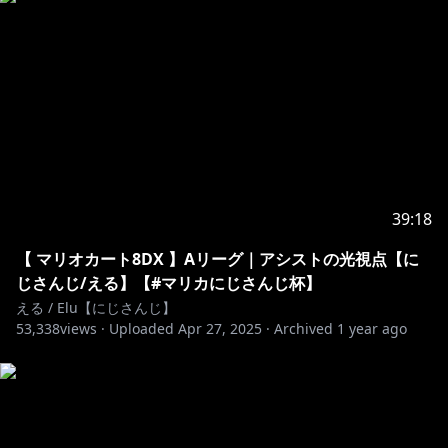
ォームにて配信中！
ご購入はこちら→https://linkco.re/TFrRC0XD
視聴用動画はこちら→https://youtu.be/UHz2giS3VV4
https://www.nijisanji.jp/contact
special thanks
・メンバーバッジイラスト 礫粉さん(@rekicon_)
39:18
・メンバー絵文字イラスト 茶器。さん
(@chakichakichaki)、ぶんぶんさん(@bn__bn_)
【 マリオカート8DX 】Aリーグ｜アシストの光視点【に
・スパチャ、メンバー加入表示イラスト 礫粉さん
じさんじ/える】【#マリカにじさんじ杯】
(@rekicon_)
える / Elu【にじさんじ】
53,338
views ·
Uploaded
Apr 27, 2025
·
Archived
1 year ago
※未成年者の視聴者の方々は、下記リンク先の注意事項
https://www.anycolor.co.jp/notice-for-minors