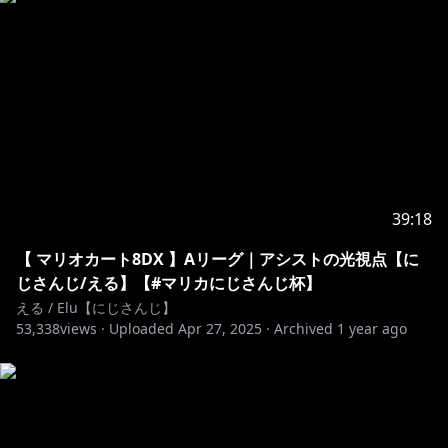
ご購入はこちら→https://linkco.re/TFrRC0XD
視聴用動画はこちら→https://youtu.be/UHz2giS3VV4
https://www.nijisanji.jp/contact
special thanks
・メンバーバッジイラスト 礫粉さん(@rekicon_)
・メンバー絵文字イラスト 茶器。さん
39:18
(@chakichakichaki)、ぶんぶんさん(@bn__bn_)
・スパチャ、メンバー加入表示イラスト 礫粉さん
【 マリオカート8DX 】Aリーグ｜アシストの光視点【に
(@rekicon_)
じさんじ/える】【#マリカにじさんじ杯】
える / Elu【にじさんじ】
53,338
※未成年者の視聴者の方々は、下記リンク先の注意事項
views ·
Uploaded
Apr 27, 2025
·
Archived
1 year ago
https://www.anycolor.co.jp/notice-for-minors
#shadowverse #にじさんじ #vtuber