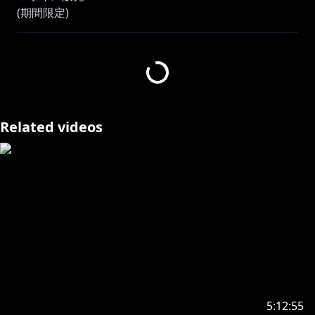
(期間限定)
(再販)
(常設)
https://shop.nijisanji.jp/s/niji/item/detail/dig-00848?
ima=4335
Related videos
https://shop.nijisanji.jp/s/niji/item/detail/dig-00622?
ima=2352
https://shop.nijisanji.jp/s/niji/item/detail/dig-00062?
ima=2140
https://shop.nijisanji.jp/s/niji/item/detail/dig-00455?
ima=3206
https://shop.nijisanji.jp/s/niji/item/detail/dig-00405?
ima=0857
5:12:55