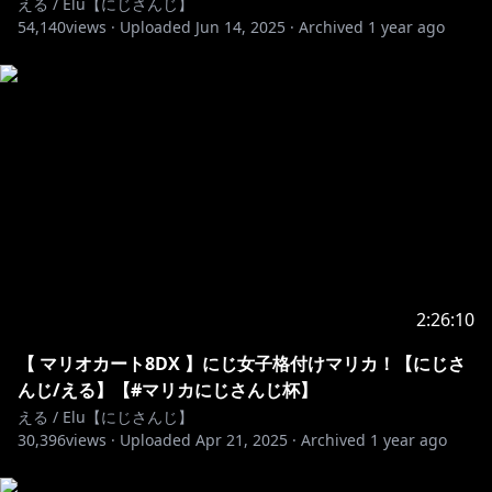
える / Elu【にじさんじ】
・会員限定ブログの閲覧
54,140
views ·
Uploaded
Jun 14, 2025
·
Archived
1 year ago
・過去に投稿した絵日記の閲覧
・会員限定イベントの開催
・会員証の発行
etc...
https://twitter.com/Elu_World
@Elu_World
▼個人グッズ
にじさんじぷちシリーズ、キービジュアルグッズ、
Welcomeグッズ等々
2:26:10
https://shop.nijisanji.jp/s/niji/group/list/005/item?
【 マリオカート8DX 】にじ女子格付けマリカ！【にじさ
ima=2800
んじ/える】【#マリカにじさんじ杯】
える / Elu【にじさんじ】
▼音楽活動
30,396
views ·
Uploaded
Apr 21, 2025
·
Archived
1 year ago
えるのオリジナル曲「MESMERIZER」が各プラットフ
ォームにて配信中！