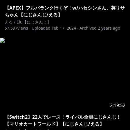
https://shop.nijisanji.jp/s/niji/item/detail/dig-00062?
【APEX】フルパランク行くぞ！w/ハセシンさん、英リサ
ima=5918
ちゃん【にじさんじ/える】
える / Elu【にじさんじ】
57,597
views ·
Uploaded
Feb 17, 2024
·
Archived
2 years ago
https://www.youtube.com/channel/UCYKP16oMX9K
KPbrNgo_Kgag/join
メンバーになると…
・メンバーバッジ、メンバースタンプが使えるようにな
るよ
・1ヵ月に1回の手書き投稿
・時々メンバー限定配信あるよ
etc...
https://fanclub.nijisanji.jp/fanclubs/elu
2:19:52
ファンクラブに入ると…
【Switch2】22人でレース！ライバル全員にじさんじ！
・ライバー自身も閲覧・投稿可能な会員限定のチャット
【マリオカートワールド】【にじさんじ/える】
ルームでお話しできるよ！専用アプリをDLしてね