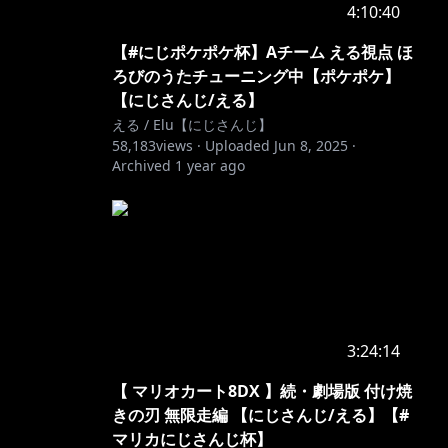
4:10:40
【#にじポケポケ杯】Aチーム える視点 ほ
ろびのうたチューニング中【ポケポケ】
【にじさんじ/える】
える / Elu【にじさんじ】
58,183
views ·
Uploaded
Jun 8, 2025
·
Archived
1 year ago
3:24:14
【 マリオカート8DX 】続・劇場版 付け焼
きの刃 無限走編 【にじさんじ/える】【#
マリカにじさんじ杯】