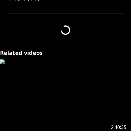
▼ボイス販売
(期間限定)
(再販)
(常設)
https://shop.nijisanji.jp/s/niji/item/detail/dig-00848?
Related videos
ima=4335
https://shop.nijisanji.jp/s/niji/item/detail/dig-00622?
ima=2352
https://shop.nijisanji.jp/s/niji/item/detail/dig-00062?
ima=2140
https://shop.nijisanji.jp/s/niji/item/detail/dig-00455?
ima=3206
2:40:35