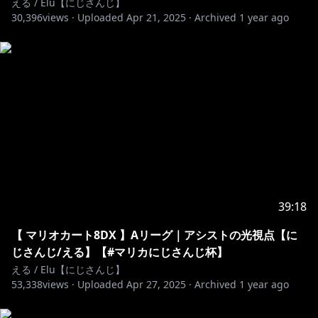
える / Elu【にじさんじ】
・ライバー自身も閲覧・投稿可能な会員限定のチャット
30,396
views ·
Uploaded
Apr 21, 2025
·
Archived
1 year ago
ルームでお話しできるよ！専用アプリをDLしてね
・会員限定ブログの閲覧
・過去に投稿した絵日記の閲覧
・会員限定イベントの開催
・会員証の発行
etc...
https://twitter.com/Elu_World
@Elu_World
# えるえる生放送
39:18
▼個人グッズ
にじさんじぷちシリーズ、キービジュアルグッズ、
【 マリオカート8DX 】Aリーグ｜アシストの光視点【に
Welcomeグッズ等々
じさんじ/える】【#マリカにじさんじ杯】
える / Elu【にじさんじ】
https://shop.nijisanji.jp/s/niji/group/list/005/item?
53,338
views ·
Uploaded
Apr 27, 2025
·
Archived
1 year ago
ima=2800