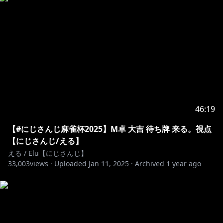
▼音楽活動
えるのオリジナル曲「MESMERIZER」が各プラットフ
ォームにて配信中！
ご購入はこちら→https://linkco.re/TFrRC0XD
視聴用動画はこちら→https://youtu.be/UHz2giS3VV4
https://www.nijisanji.jp/contact
46:19
special thanks
・メンバーバッジイラスト 礫粉さん(@rekicon_)
【#にじさんじ麻雀杯2025】M卓 大吉 待ち牌 来る。視点
・メンバー絵文字イラスト 茶器。さん
【にじさんじ/える】
(@chakichakichaki)、ぶんぶんさん(@bn__bn_)
える / Elu【にじさんじ】
33,003
・スパチャ、メンバー加入表示イラスト 礫粉さん
views ·
Uploaded
Jan 11, 2025
·
Archived
1 year ago
(@rekicon_)
※未成年者の視聴者の方々は、下記リンク先の注意事項