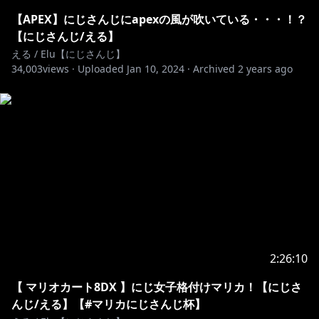
https://shop.nijisanji.jp/s/niji/item/detail/dig-00405?
ima=0857
【APEX】にじさんじにapexの風が吹いている・・・！？
【にじさんじ/える】
https://shop.nijisanji.jp/s/niji/item/detail/dig-00062?
える / Elu【にじさんじ】
34,003
ima=5918
views ·
Uploaded
Jan 10, 2024
·
Archived
2 years ago
https://www.youtube.com/channel/UCYKP16oMX9K
KPbrNgo_Kgag/join
メンバーになると…
・メンバーバッジ、メンバースタンプが使えるようにな
るよ
・1ヵ月に1回の手書き投稿
・時々メンバー限定配信あるよ
etc...
2:26:10
【 マリオカート8DX 】にじ女子格付けマリカ！【にじさ
https://fanclub.nijisanji.jp/fanclubs/elu
んじ/える】【#マリカにじさんじ杯】
ファンクラブに入ると…