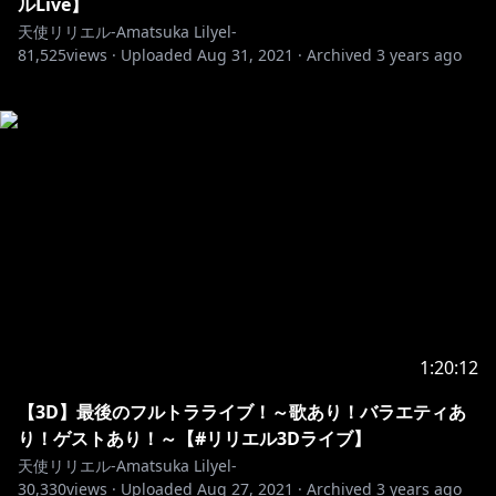
ルLive】
天使リリエル-Amatsuka Lilyel-
81,525
views ·
Uploaded
Aug 31, 2021
·
Archived
3 years ago
1:20:12
【3D】最後のフルトラライブ！～歌あり！バラエティあ
り！ゲストあり！～【#リリエル3Dライブ】
天使リリエル-Amatsuka Lilyel-
30,330
views ·
Uploaded
Aug 27, 2021
·
Archived
3 years ago