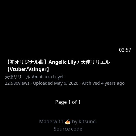
02:57
【初オリジナル曲】Angelic Lily / 天使リリエル
【Vtuber/Vsinger】
天使リリエル-Amatsuka Lilyel-
22,986
views ·
Uploaded
May 6, 2020
·
Archived
4 years ago
Page
1
of
1
Made with 🍝 by
kitsune
.
Source code