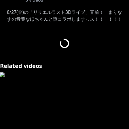
5
videos
8/27(金)の「リリエルラスト3Dライブ」直前！！まりな
すの音葉なほちゃんと謎コラボしますっス！！！！！！
まりなす様のスタジオ様にお邪魔させていただくコト
に・・・！？えっ？フルトラじゃん！！！！
【ゲスト】
https://youtube.com/channel/UCDgH-
Related videos
CfHO85D0rxtXnXeN2w
https://www.youtube.com/channel/UCQT1XYFNOu4
Lypzth-u8B4g
https://twitter.com/otonohanaho?s=21
------------------------------------
大天使になるためニンゲン界でニンゲンの姿で修行中！
天使の天使リリエル(あまつかりりえる)っス☆