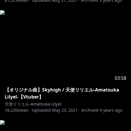
81,525
views ·
Uploaded
Aug 31, 2021
·
Archived
3 years ago
that people from all over the world can see it.
【配信でのボクとのおやくそく】
コメントも配信のいちぶ！
コメント欄の雰囲気がよい配信は、新規さんが入りやす
いです。
みんなで一緒に雰囲気のよい配信を作ろうっス！
・すべてのコメントを見ているけれど、すべて拾うこと
はできません。拾われたらラッキー精神で観てくれると
嬉しいですっス！
・誰に対しても悪口、暴言は絶対に禁止！ブロックしま
03:58
す。
・自分語り、日記帳みたいなコメント、配信に無関係の
【オリジナル曲】Skyhigh / 天使リリエル-Amatsuka
コメントはご遠慮ください。
Lilyel-【Vtuber】
・リクエストは〇、命令は×。
天使リリエル-Amatsuka Lilyel-
18,220
・他のVtuberさんのお話を急に出す行為、伝書鳩行為
views ·
Uploaded
May 23, 2021
·
Archived
4 years ago
は禁止です！ボクも、そのVtuberさんも困ってしまう
可能性があります。