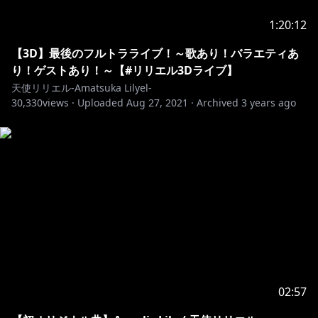
チャンネル登録が励みになるので登録お願いしますっ
1:20:12
ス！ଘ(੭*ˊᵕˋ)੭
Please subscribe to the channel and turn on the
【3D】最後のフルトラライブ！～歌あり！バラエティあ
notification！
り！ゲストあり！～【#リリエル3Dライブ】
天使リリエル-Amatsuka Lilyel-
30,330
●オリジナル曲「Angelic Lily」「Skyhigh」公開＆販売
views ·
Uploaded
Aug 27, 2021
·
Archived
3 years ago
中！たくさん聴いてね！
「Skyhigh」
https://youtu.be/jqhgnGZaWco
「Angelic Lily」
https://youtu.be/kD98hBkgc5w
・Booth（音源・inst販売）※9月5日まで→
https://amatsuka-lilyel.booth.pm/
●メンバーシップで応援お願いします！
【特典】月1のメンバー限定配信、コメントで使えるス
タンプ
https://www.youtube.com/channel/UCtULYtCQSJ6iw
02:57
seENkpu5GQ/join