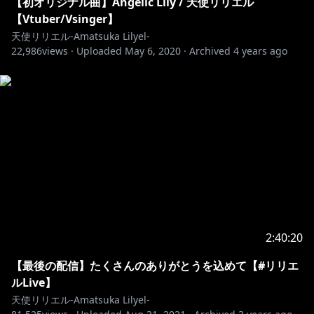
【初オリジナル曲】Angelic Lily / 天使リリエル
【Vtuber/Vsinger】
●天使リリエルのオリジナルグッズ発売中！※販売は9
天使リリエル-Amatsuka Lilyel-
22,986
views ·
Uploaded
May 6, 2020
·
Archived
4 years ago
https://amatsuka-lilyel.booth.pm/
●天使リリエルFANBOX
天使の日常をお届け中！「かみプラン」では毎月特別メ
https://www.pixiv.net/fanbox/creator/40097464
●天使リリエルTwitter
配信開始時に必ずお知らせしてるので、見逃し防止にフ
https://twitter.com/Amatsuka_Lilyel/
2:40:20
【字幕ご協力お願いいたします！】
【最後の配信】たくさんのありがとうを込めて【#リリエ
世界中のニンゲンさんに見てもらえるよう、字幕ご協力
ルLive】
いただけると嬉しいっス！
天使リリエル-Amatsuka Lilyel-
We ask for your cooperation in adding subtitles so