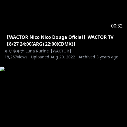
●天使リリエルFANBOX
天使の日常をお届け中！「かみプラン」では毎月特別メ
https://www.pixiv.net/fanbox/creator/40097464
00:32
●天使リリエルTwitter
【WACTOR Nico Nico Douga Oficial】WACTOR TV
配信開始時に必ずお知らせしてるので、見逃し防止にフ
【8/27 24:00(ARG) 22:00(CDMX)】
ルリネルナ Luna Rurine【WACTOR】
https://twitter.com/Amatsuka_Lilyel/
18,267
views ·
Uploaded
Aug 20, 2022
·
Archived
3 years ago
【字幕ご協力お願いいたします！】
世界中のニンゲンさんに見てもらえるよう、字幕ご協力
いただけると嬉しいっス！
We ask for your cooperation in adding subtitles so
that people from all over the world can see it.
#Vtuber #バーチャルYoutuber #オリジナル曲
【He traducido la letra al español.】