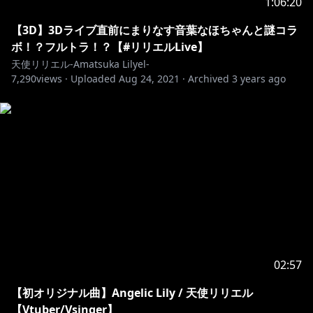
1:06:20
靴紐結ぶ、何気ない今日ですら
【3D】3Dライブ直前にまりなす音葉なほちゃんと謎コラ
一つ積み重ねていたね
ボ！？フルトラ！？【#リリエルLive】
判る、ここで見ているから
天使リリエル-Amatsuka Lilyel-
7,290
views ·
Uploaded
Aug 24, 2021
·
Archived
3 years ago
悲しみの雨も、必ず晴れるから
大空、光と共に淡く揺れる心
際限なく続く今が、僕を加速させる
このまま、どこまでだってさ
君と飛べる、そうでしょ
この世界で生きる今を
02:57
【初オリジナル曲】Angelic Lily / 天使リリエル
ちゃんと好きだって 言えるように
【Vtuber/Vsinger】