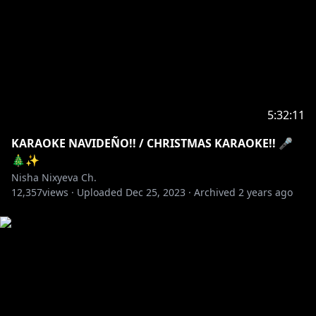
●オリジナル曲「Angelic Lily」「Skyhigh」公開＆販売
中！たくさん聴いてね！
「Skyhigh」
https://youtu.be/jqhgnGZaWco
「Angelic Lily」
https://youtu.be/kD98hBkgc5w
・Booth（音源・inst販売）→
https://amatsuka-
lilyel.booth.pm/
5:32:11
KARAOKE NAVIDEÑO!! / CHRISTMAS KARAOKE!! 🎤
●メンバーシップで応援お願いします！
🎄✨
【特典】月1のメンバー限定配信、コメントで使えるス
Nisha Nixyeva Ch.
タンプ
12,357
views ·
Uploaded
Dec 25, 2023
·
Archived
2 years ago
https://www.youtube.com/channel/UCtULYtCQSJ6iw
seENkpu5GQ/join
https://amatsuka-lilyel.booth.pm/