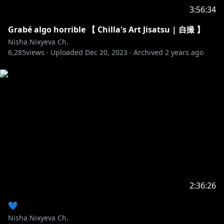
Supongo que todos estaremos en la carretera algún
3:56:34
día.
Parece que se ha decidido
Grabé algo horrible 【 Chilla's Art Jisatsu | 自撮 】
A un mundo que aún no conocemos
Nisha Nixyeva Ch.
6,285
views ·
Uploaded
Dec 20, 2023
·
Archived
2 years ago
Incluso hoy, de forma tan casual como atarse los
cordones de los zapatos,
has aprendido una cosa.
Lo sé porque lo veo aquí
La lluvia triste siempre se aclarará.
El cielo, la luz y el corazón que se balancea
débilmente
El presente interminable me acelera
Así, no importa lo lejos que vaya
2:36:26
Puedo volar contigo, ¿no?
💙
Vivir en este mundo, ahora
Nisha Nixyeva Ch.
Para poder decir te quiero