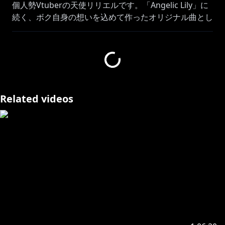
個人勢Vtuberの天使リリエルです。「Angelic Lily」に
続く、ボク自身の想いを込めて作ったオリジナル曲とし
ては2曲目となる「Skyhigh」公開！！！
作詞作曲編曲はさめのぽき氏。
動画はRapid氏に依頼させていただきました。
全人類に届け！！！！！！！！
Related videos
👇Boothでの音源販売(フル・instrumental)＆ジャケッ
https://amatsuka-lilyel.booth.pm/items/2978075
【歌詞】
やがていつか、僕ら旅に出るのだろう
それは約束のようで
未だ知らない世界へ向かう