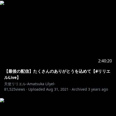
大空、どこまでだってさ
君と飛べる、そうでしょ
この世界で生きる今を
ちゃんと好きだって 言えるように
-------------------------------------
大天使になるためニンゲン界でニンゲンの姿で修行中！
個人勢Vtuberの天使リリエル(あまつかりりえる)っス☆
2:40:20
チャンネル登録が励みになるので登録お願いしますっ
ス！ଘ(੭*ˊᵕˋ)੭
【最後の配信】たくさんのありがとうを込めて【#リリエ
Please subscribe to the channel and turn on the
ルLive】
notification！
天使リリエル-Amatsuka Lilyel-
81,525
views ·
Uploaded
Aug 31, 2021
·
Archived
3 years ago
●天使リリエルプロデュースアロマミスト"Alomatic
Lily"販売中！
https://fruitpot.official.ec/items/36978862