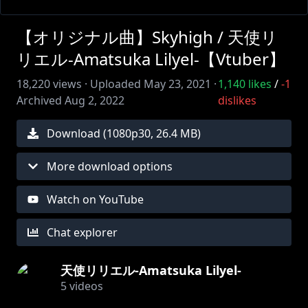
【オリジナル曲】Skyhigh / 天使リ
リエル-Amatsuka Lilyel-【Vtuber】
18,220
views ·
Uploaded
May 23, 2021
·
1,140
likes
/
-1
Archived
Aug 2, 2022
dislikes
Download (
1080
p
30
,
26.4 MB
)
More download options
Watch on YouTube
Chat explorer
天使リリエル-Amatsuka Lilyel-
5
videos