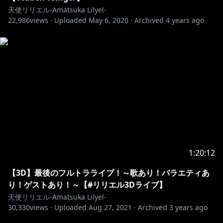
天使リリエル-Amatsuka Lilyel-
手をかざしたら届きそうなほど
22,986
views ·
Uploaded
May 6, 2020
·
Archived
4 years ago
ここは全てよく見えて
羽を伸ばしてみたくなる
どこまでも続く空は終わることない
1人きりじゃないから
1:20:12
大空、溢れた涙、淡く揺れる心
【3D】最後のフルトラライブ！～歌あり！バラエティあ
何度つまづいてもいい 僕が僕ならば
り！ゲストあり！～【#リリエル3Dライブ】
天使リリエル-Amatsuka Lilyel-
30,330
views ·
Uploaded
Aug 27, 2021
·
Archived
3 years ago