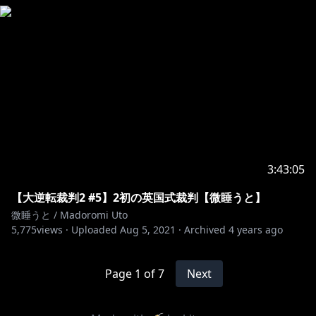
3:43:05
【大逆転裁判2 #5】2初の英国式裁判【微睡うと】
微睡うと / Madoromi Uto
5,775
views ·
Uploaded
Aug 5, 2021
·
Archived
4 years ago
Page
1
of
7
Next