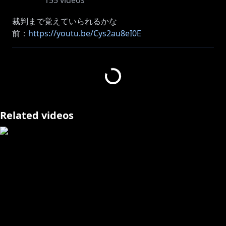
155
videos
裁判まで覚えていられるかな
前：
https://youtu.be/Cys2au8eI0E
次：
https://youtu.be/jkzNV1Cpywg
再生リスト：
https://youtube.com/playlist?list=PL5b-
H9znTLBoB3N_WLP_L4KTslKpMHuyS
プレイ済：逆転裁判123、逆転検事(無印)、大逆転裁判
(無印)
Related videos
ネタバレや匂わせ、ヒントなどのコメントはお控えくだ
さい。
カプコン動画ガイドライン（個人向け）：
https://www.capcom.co.jp/site/privacy_06.html
ありがとうございます！
http://www.e-capcom.com/sp/daigyakuten1-2/