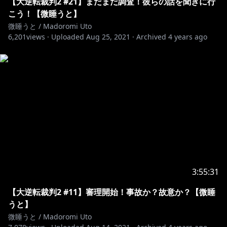
【大逆転裁判2 #21】まだまだ調査！彼らの話を聞きに行
グッズの販売も始めました！
こう！【微睡うと】
微睡うと等身大アクリルフィギュア…いかがですか？
微睡うと / Madoromi Uto
BOOTH.｡oO(
https://madoromiuto.booth.pm/
)
6,201
views ·
Uploaded
Aug 25, 2021
·
Archived
4 years ago
Twitter.｡oO(
https://twitter.com/MadoromiUto
)
illust⋈Ting様.｡oO(
https://twitter.com/Tingiiio
)
Live2D⋈あまとうこ様.｡oO(
https://twitter.com/Amatoko85
)
Logo/Design⋈ひかがみひなみ様.｡oO(
https://twitter.com/moucou
)
使用楽曲.｡oO(
https://dova-s.jp/
)
.｡oO(
https://soundeffect-lab.info/
)
3:55:31
【大逆転裁判2 #11】審理開始！事故か？故意か？【微睡
うと】
微睡うと / Madoromi Uto