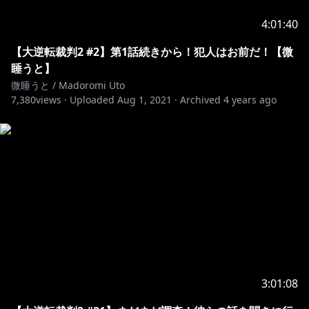
⋈・。・。⋈・。・。⋈・。・。⋈
4:01:40
うとうと～💭
【大逆転裁判2 #2】第1話続きから！犯人はお前だ！【微
不思議の国の眠りネズミ、微睡うとだよ。
睡うと】
新人Vtuberなの🐭✨個人勢だよ。
微睡うと / Madoromi Uto
7,380
views ·
Uploaded
Aug 1, 2021
·
Archived
4 years ago
みんなと一緒にうとうと微睡んでいるような、ふわふわ
心地のいい配信ができたらなって思ってるよ。よろしく
ね～！
チャンネルメンバーシップ￥490/月
.｡oO(
https://www.youtube.com/channel/UCU3oAf3k_Qei9
WT8lsowPvQ/join
)
オリジナルのバッジ・スタンプの使用や、限定配信・動
画の視聴が可能になり、また視聴者参加型配信への優先
参加権が付いてきます✨
3:01:08