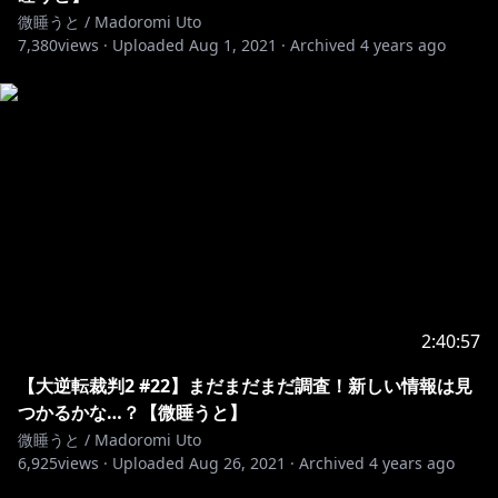
微睡うと等身大アクリルフィギュア…いかがですか？
微睡うと / Madoromi Uto
BOOTH.｡oO(
https://madoromiuto.booth.pm/
)
7,380
views ·
Uploaded
Aug 1, 2021
·
Archived
4 years ago
Twitter.｡oO(
https://twitter.com/MadoromiUto
)
illust⋈Ting様.｡oO(
https://twitter.com/Tingiiio
)
Live2D⋈あまとうこ様.｡oO(
https://twitter.com/Amatoko85
)
Logo/Design⋈ひかがみひなみ様.｡oO(
https://twitter.com/moucou
)
使用楽曲.｡oO(
https://dova-s.jp/
)
.｡oO(
https://soundeffect-lab.info/
)
2:40:57
【大逆転裁判2 #22】まだまだまだ調査！新しい情報は見
つかるかな…？【微睡うと】
微睡うと / Madoromi Uto
6,925
views ·
Uploaded
Aug 26, 2021
·
Archived
4 years ago