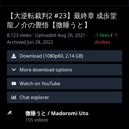
【大逆転裁判2 #23】最終章 成歩堂
龍ノ介の覺悟【微睡うと】
8,123
views ·
Uploaded
Aug 26, 2021
·
-1
likes
/
-1
Archived
Jun 28, 2022
dislikes
Download (
1080
p
60
,
2.14 GB
)
More download options
Watch on YouTube
Chat explorer
微睡うと / Madoromi Uto
155
videos