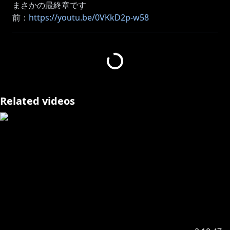
まさかの最終章です
前：
https://youtu.be/0VKkD2p-w58
次：
https://youtu.be/ZUpfJA0okQI
再生リスト：
https://youtube.com/playlist?list=PL5b-
H9znTLBoB3N_WLP_L4KTslKpMHuyS
プレイ済：逆転裁判123、逆転検事(無印)、大逆転裁判
(無印)
Related videos
ネタバレや匂わせ、ヒントなどのコメントはお控えくだ
さい。
カプコン動画ガイドライン（個人向け）：
https://www.capcom.co.jp/site/privacy_06.html
ありがとうございます！
http://www.e-capcom.com/sp/daigyakuten1-2/
⋈・。・。⋈・。・。⋈・。・。⋈