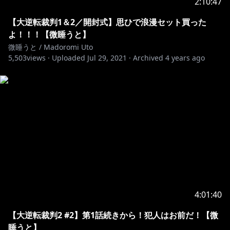
2:10:47
うとうと～💭
【大逆転裁判1＆2／開封式】思ひで浪漫セット買った
不思議の国の眠りネズミ、微睡うとだよ。
よ！！！【微睡うと】
新人Vtuberなの🐭✨個人勢だよ。
微睡うと / Madoromi Uto
5,503
views ·
Uploaded
Jul 29, 2021
·
Archived
4 years ago
みんなと一緒にうとうと微睡んでいるような、ふわふわ
心地のいい配信ができたらなって思ってるよ。よろしく
ね～！
チャンネルメンバーシップ￥490/月
.｡oO(
https://www.youtube.com/channel/UCU3oAf3k_Qei9
WT8lsowPvQ/join
)
オリジナルのバッジ・スタンプの使用や、限定配信・動
画の視聴が可能になり、また視聴者参加型配信への優先
参加権が付いてきます✨
4:01:40
【大逆転裁判2 #2】第1話続きから！犯人はお前だ！【微
グッズの販売も始めました！
睡うと】