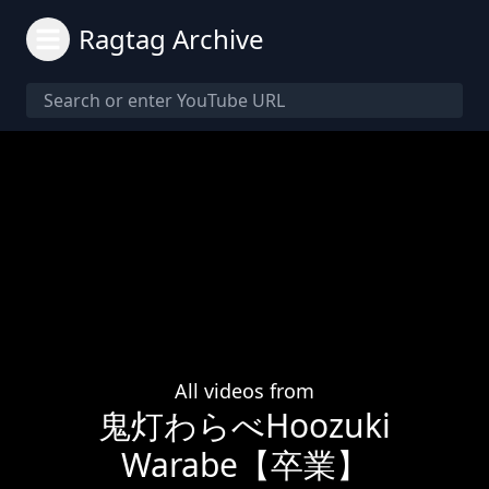
Ragtag Archive
All videos from
鬼灯わらべHoozuki
Warabe【卒業】