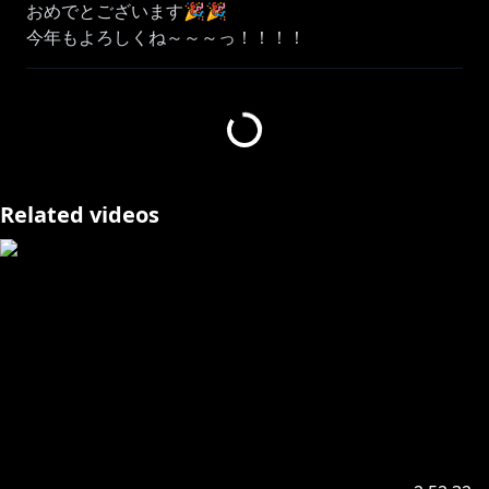
おめでとございます🎉🎉
今年もよろしくね～～～っ！！！！
https://norio-t.booth.pm/items/4357017
1月31日迄の2大特典！
①鬼灯わらべ直筆サイン入りポストカード
Related videos
②全肯定ASMR
－－－－－－－－－－－－－－－－－－－－－－－－－
－
のりプロ設立3周年記念＆「のりのりらじお！」開始記
念！特製グッズ発売決定！！
💠のりプロメンバー缶バッジ(全11種)
💠ポラロイド風アクリルスタンド
💠のりらじ！ファンクラブ会員証風パスケース
💠二層ブランケット
購入ページ：
https://norio-