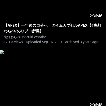
https://twitter.com/momoshiki
👹大正ロマン衣装制作
2:36:46
https://twitter.com/ShirasawaKazane
【APEX】一年後の自分へ タイムカプセルAPEX【#鬼灯
わらべ/のりプロ所属】
https://twitter.com/yasu00kamiki
鬼灯わらべHoozuki Warabe
12,170
views ·
Uploaded
Sep 16, 2021
·
Archived
3 years ago
https://twitter.com/Himesaki_yuzuru
👹OP/ED/メインBGM制作
https://twitter.com/maretu01
👹一問一答BGM作成
https://twitter.com/cak_ntm
👹ロゴ・配信画面デザイン
2:06:48