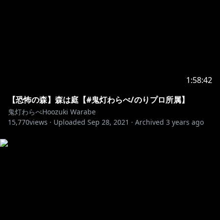
ta9Jg3pZg/join
https://twitter.com/hoozukiwarabe
1:58:42
👹大好きな母上
【恐怖の森】森は庭【#鬼灯わらべ/のりプロ所属】
鬼灯わらべHoozuki Warabe
https://twitter.com/yasu00kamiki
15,770
views ·
Uploaded
Sep 28, 2021
·
Archived
3 years ago
👹Live2D制作
https://twitter.com/rariemonn765
👹くノ一衣装制作
https://twitter.com/KototamaVT