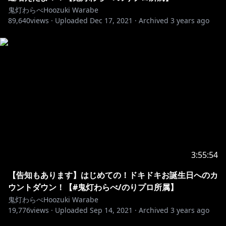
・視聴者さん同士のチャット内会話はご遠慮ください。
鬼灯わらべHoozuki Warabe
・待機所は待機をして頂く場なので、トラブル防止の
89,640
views ·
Uploaded
Dec 17, 2021
·
Archived
3 years ago
為、必要以上のお喋りを禁止とさせて下さい。
・配信に関係ない活動者さんのお名前を出すのはご遠慮
ください。
・コメント欄での「伝書鳩」行為はご遠慮ください。
・トラブルの元となりますので、マナーを守れない視聴
者さんに対して、視聴者さん同士で自治や注意を行うの
もご遠慮ください。
・コラボ相手が不快になるようなコメントは、例えネタ
だとしても絶対に禁止です。
・「のりプロ」はライバルではなく仲間です。演者同士
を比べたり、対立煽りになるようなコメントはNGにさ
3:55:54
せて頂く場合が御座います。
・安全確認、自己管理の上で配信を行っております。心
【告知もあります】はじめての！ドキドキお誕生日へのカ
配や杞憂はご遠慮下さい。心配ではなく、応援をして頂
ウントダウン！【#鬼灯わらべ/のりプロ所属】
けると嬉しいです。
鬼灯わらべHoozuki Warabe
・悪質なコメントが続く場合はNGさせて頂く場合が御
19,776
views ·
Uploaded
Sep 14, 2021
·
Archived
3 years ago
座います。