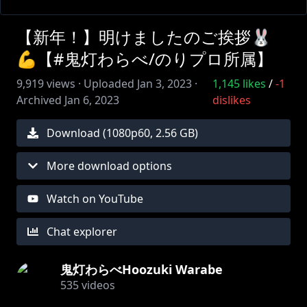
【新年！】明けましたのご挨拶🐰
💪【#鬼灯わらべ/のりプロ所属】
9,919
views ·
Uploaded
Jan 3, 2023
·
1,145
likes
/
-1
Archived
Jan 6, 2023
dislikes
Download (
1080
p
60
,
2.56 GB
)
More download options
Watch on YouTube
Chat explorer
鬼灯わらべHoozuki Warabe
535
videos