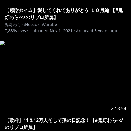
https://misosio.com/
【感謝タイム】愛してくれてありがとう-１０月編-【#鬼
👹大正ロマンのお部屋制作
灯わらべ/のりプロ所属】
鬼灯わらべHoozuki Warabe
7,889
https://twitter.com/temaricarta
views ·
Uploaded
Nov 1, 2021
·
Archived
3 years ago
👹プロデュース・運営
https://twitter.com/norioo_
https://www.youtube.com/channel/UC8NZiqKx6fsDT
3AVcMiVFyA
https://norio-t.booth.pm/
2:18:54
【歌枠】11＆12万人そして孫の日記念！【#鬼灯わらべ/
のりプロ所属】