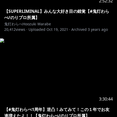
2:52:32
t.booth.pm/item_lists/nZ6TM9zn
【SUPERLIMINAL】みんな大好き目の錯覚【#鬼灯わら
－－－－－－－－－－－－－－－－－－－－－－－－－
べ/のりプロ所属】
－
鬼灯わらべHoozuki Warabe
20,412
鬼灯わらべ初のオリジナル曲！
views ·
Uploaded
Oct 19, 2021
·
Archived
3 years ago
わらべうた！ / 鬼灯わらべ
各配信ストアで配信中じゃよ～♬(サブスク配信あり)
ご購入はこちら▶https://linkco.re/qH20q9p5
https://youtu.be/8HCv6pafgwM
－－－－－－－－－－－－－－－－－－－－－－－－－
－
のりプロゲーマーズ所属の鬼灯わらべじゃよ♡
人間様、よろしく頼むのう。
3:30:44
【#鬼灯わらべ1周年】逆凸！みてみて！この１年でお友
👹ばあちゃんとみんなとのお約束
達増えたよ！！【鬼灯わらべ/のりプロ所属】