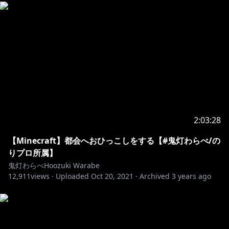
・マナーを守って楽しい配信にしましょう！
👹Super chatについて
・配信中にコメントに反応できるかは、その時次第で
す。
・スパチャを送ってくれた方のお名前を、配信の最後に
読み上げさせて頂きます。
・コラボの時のスパチャも個人枠でまとめて読ませて頂
きます。
・スパチャはご無理をしない程度にお願いします。いつ
2:03:28
も皆様の応援、感謝しております！
【Minecraft】都会へおひっこしをする【#鬼灯わらべ/の
👹チャンネルメンバーシップ登録について
りプロ所属】
「メンバーになる」ボタンかURLからメンバーシップを
鬼灯わらべHoozuki Warabe
12,911
登録して頂くと、名前の後ろにマークが付きます！
views ·
Uploaded
Oct 20, 2021
·
Archived
3 years ago
鬼灯わらべ特製の絵文字も使えます♪
3種プランがありますが、内容は同じになります。
https://www.youtube.com/channel/UCLyTXfCZtl7dyh