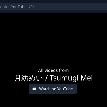
All videos from
月紡めい / Tsumugi Mei
Watch on YouTube