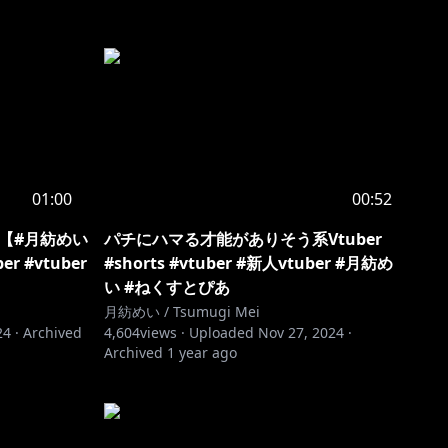
01:00
00:52
夢【#月紡めい
パチにハマる才能がありそう系Vtuber
r #vtuber
#shorts #vtuber #新人vtuber #月紡め
い #ねくすとぴあ
月紡めい / Tsumugi Mei
24
·
Archived
4,604
views ·
Uploaded
Nov 27, 2024
·
Archived
1 year ago