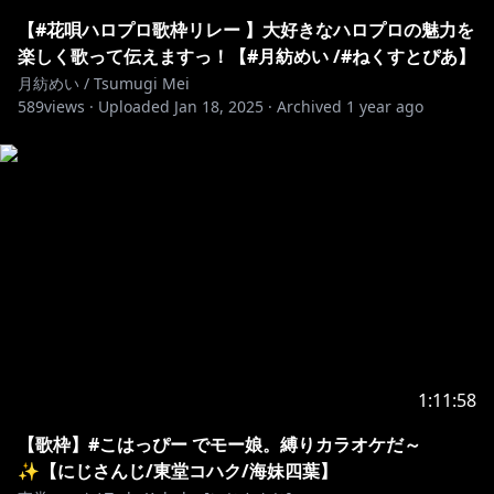
୨୧┈┈┈┈┈┈┈┈┈┈┈┈┈┈┈┈┈┈୨୧
【#花唄ハロプロ歌枠リレー 】大好きなハロプロの魅力を
楽しく歌って伝えますっ！【#月紡めい /#ねくすとぴあ】
https://twitter.com/Tsumugi__Mei
月紡めい / Tsumugi Mei
589
views ·
Uploaded
Jan 18, 2025
·
Archived
1 year ago
配信タグ # 月紡たいむ
ꕤ sᴘᴇᴄɪᴀʟ ᴛʜᴀɴᴋs ꕤ
お仕立て┊︎みすみ様
https://twitter.com/z3_cut
Date様https://twitter.com/date_list
ロゴデザイン┊︎七篠みるく様
https://twitter.com/nanashino_milk
配信画面デザイン┊︎ぼろ雑巾Design様
https://twitter.com/Boro_Dayo
https://youtu.be/CktnhhGGKs0?si=-
1:11:58
v6lc58ouMQc7Ayo
【歌枠】#こはっぴー でモー娘。縛りカラオケだ～
✨【にじさんじ/東堂コハク/海妹四葉】