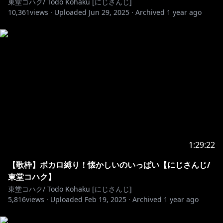
東堂コハク/ Todo Kohaku [にじさんじ]
https://youtu.be/qzVgYGIzDu0?
10,361
views ·
Uploaded
Jun 29, 2025
·
Archived
1 year ago
si=85uk7CDlHsC7HkEK
https://youtu.be/DUMfWYq7bmg?
si=3Bpy4seIp0xINXkw
୨୧┈┈┈┈┈┈┈┈┈┈┈┈┈┈┈┈┈┈୨୧
【配信を見るときのお約束】
✧みんなが楽しい気持ちになれないコメントは禁止で
す。
1:29:22
✧視聴者の方同士での会話は極力お控えください。月紡
【歌枠】ボカロ縛り！懐かしいのいっぱい【にじさんじ/
のことを見ててね！
東堂コハク】
東堂コハク/ Todo Kohaku [にじさんじ]
✧他の活動者さんが話題に出していない場面で月紡めい
5,816
views ·
Uploaded
Feb 19, 2025
·
Archived
1 year ago
の名前を出すことはご遠慮ください。いわゆる伝書鳩も
禁止！