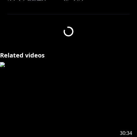
ꕤ
ねくすとぴあ所属のウエイトレス、月紡めいです！
歌枠用弾幕 🫖💛🎶🫖💛🎶
Related videos
୨୧┈┈┈┈┈┈┈┈┈┈┈┈┈┈┈┈┈┈୨୧
https://www.youtube.com/channel/UC4OXlDMLMFnl
qY94ydKTniQ/join
୨୧┈┈┈┈┈┈┈┈┈┈┈┈┈┈┈┈┈┈୨୧
【デビューボイス販売中！】
▷https://nextopia.booth.pm/items/5699826
30:34