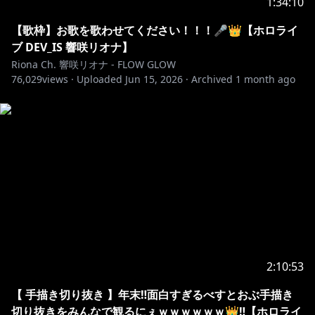
1:34:10
【歌枠】お歌を歌わせてください！！！🎤👑【ホロライ
ブ DEV_IS 響咲リオナ】
Riona Ch. 響咲リオナ - FLOW GLOW
76,029
views ·
Uploaded
Jun 15, 2026
·
Archived
1 month ago
2:10:53
【 手描き切り抜き 】年末‼面白すぎるべすとおぶ手描き
切り抜きをみんなで観るにぇｗｗｗｗｗｗ👑‼【ホロライ