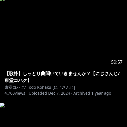
✧思いやりの心を持ちましょう。画面の向こうには沢山
の人がいることを忘れないでね。
୨୧┈┈┈┈┈┈┈┈┈┈┈┈┈┈┈┈┈┈୨୧
バーチャルライバープロジェクト✧ねくすとぴあ✧
公式
YouTube┊︎https://www.youtube.com/@nextopia_jp
59:57
公式HP┊︎
https://nextopia.jp
公式X┊︎https://twitter.com/nextopia_JP
【歌枠】しっとり曲聞いていきませんか？【にじさんじ/
公式ストア（BOOTH)┊︎https://nextopia.booth.pm
東堂コハク】
公式Tiktok┊︎https://www.tiktok.com/@nextopia_jp
東堂コハク/ Todo Kohaku [にじさんじ]
4,700
views ·
Uploaded
Dec 7, 2024
·
Archived
1 year ago
二次創作・ファンレター・プレゼントガイドライン
▷https://nextopia.jp/guidelines
ご依頼・お問い合わせ