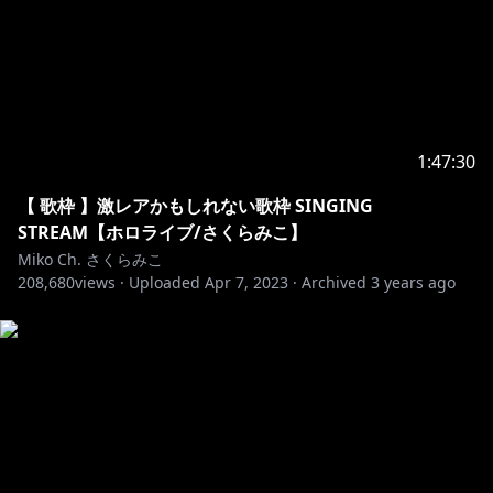
▷https://nextopia.jp/contact
୨୧┈┈┈┈┈┈┈┈┈┈┈┈┈┈┈┈┈┈୨୧
ねくすとぴあ 2期生メンバー
https://www.youtube.com/@Kaina_nextopia
https://twitter.com/Kaina_nextopia
1:47:30
【 歌枠 】激レアかもしれない歌枠 SINGING
STREAM【ホロライブ/さくらみこ】
https://www.youtube.com/@Shinogaku_Sei
Miko Ch. さくらみこ
https://twitter.com/ShinogakuSei
208,680
views ·
Uploaded
Apr 7, 2023
·
Archived
3 years ago
https://www.youtube.com/@Cyamumaru
https://twitter.com/Cyamumaru
https://www.youtube.com/@Tsutsumi_Pao
https://twitter.com/TsutsumiPao