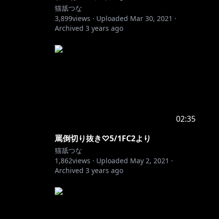
猫舐つな
3,899
views ·
Uploaded
Mar 30, 2021
·
Archived
3 years ago
02:35
罵倒切り抜き♡5/1FC2より
猫舐つな
1,862
views ·
Uploaded
May 2, 2021
·
Archived
3 years ago