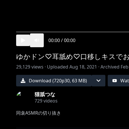
00:00
/
00:00
ゆかドン♡耳舐め♡口移しキスで
29,129
views ·
Uploaded
Aug 18, 2021
·
Archived
Feb
Download (
720
p
30
,
63 MB
)
Wat
猫舐つな
729
videos
同衾ASMRの切り抜き
起きて？