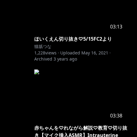
03:13
ほいくえん切り抜き♡5/15FC2より
猫舐つな
1,228
views ·
Uploaded
May 16, 2021
·
Archived
3 years ago
03:38
赤ちゃんを♡れながら解説♡教育♡切り抜
き【マイク挿入ASMR】Intrauterine