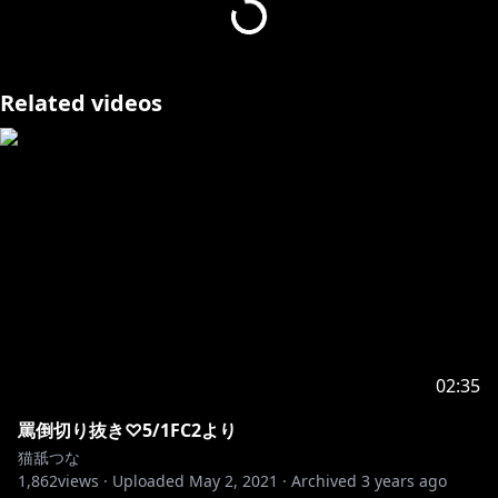
全編はBOOTHでみれるよ
（5月分バックナンバーに入っています）
Related videos
https://doneru.jp/nekotuna
*.○。・.: * .。○・。.。：*。○。：.・。*.○。・.: *
.。○・*.
個人勢えろにゃんこVtuber
猫舐つな【Nekoname Tuna】
ASMR・シチュエーションボイス・ゲーム配信
耳舐めは専用チャンネルで
それ以上////はFC2で…♡
02:35
🐈Twitter
罵倒切り抜き♡5/1FC2より
https://twitter.com/tuna_vtuber
猫舐つな
1,862
views ·
Uploaded
May 2, 2021
·
Archived
3 years ago