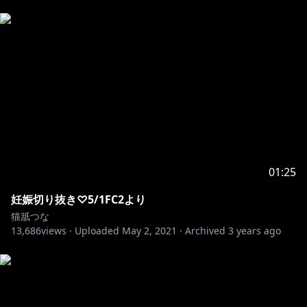
*.○。・.: * .。○・。.。：*。○。：.・。*.○。・.: *
.。○・*.
モデルは、作者こまど様に許可をいただき
「ミント」ちゃんを改変して活動させていただいており
ます。
Twitter:@komado_booth
01:25
妊娠切り抜き♡5/1FC2より
猫舐つな
13,686
views ·
Uploaded
May 2, 2021
·
Archived
3 years ago