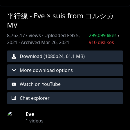
平行線 - Eve × suis from ヨルシカ
MV
8,762,177
views ·
Uploaded
Feb 5,
299,099
likes
/
2021
·
Archived
Mar 26, 2021
910
dislikes
Download (
1080
p
24
,
61.1 MB
)
More download options
Watch on YouTube
Chat explorer
Eve
1
videos