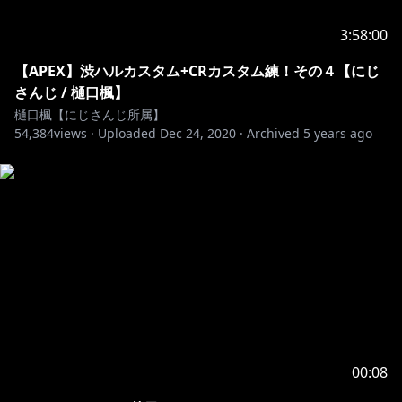
https://eveofficial.com/news/20170901131854.html
3:58:00
◆Lyrics
【APEX】渋ハルカスタム+CRカスタム練！その４【にじ
平行線
さんじ / 樋口楓】
樋口楓【にじさんじ所属】
世界は少しだって 思うようにはならなくて
54,384
views ·
Uploaded
Dec 24, 2020
·
Archived
5 years ago
どうしてもあの頃のように戻れないよ
ねえ
ふたりの秘密だって 君は覚えていなくたって
くだらない話を聞いていたかったの
伝えたい想いだけが 募ってしまうな
近すぎたのかな
さよならなんてさ (素直に) 当たり前の毎日が (なれない
00:08
よ)