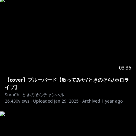
交わらないようにできていた
答えなんてない 遅くなんてないから
ただ痛いくらい 今ならまだ間にあうかな
なんてさ
さよならなんてさ (素直に) 当たり前の毎日が (なれない
よ)
続いていくと思っていたから 平行線のまま
届くなら (２人で) ただもう一度今 (今)
03:36
昨日までの世界じゃなくなっても 心は覚えている
変わらないこの想いを
【cover】ブルーバード【歌ってみた/ときのそら/ホロラ
君に言おう
イブ】
SoraCh. ときのそらチャンネル
26,430
views ·
Uploaded
Jan 29, 2025
·
Archived
1 year ago