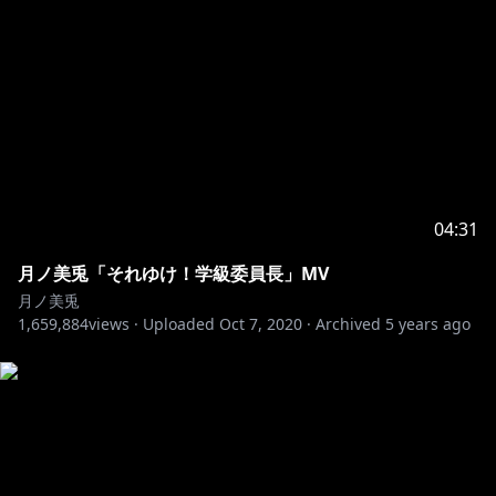
http://tower.jp/item/5121265
http://faq.tower.jp/category/show/25
▼Animate overseas shop
KOREA main store Honde,Taipei,Taichung,Bangkok
▼ANIMATE INTERNATIONAL（Overseas only・
04:31
https://www.animate.shop/
月ノ美兎「それゆけ！学級委員長」MV
月ノ美兎
Vocal：Eve × suis
1,659,884
views ·
Uploaded
Oct 7, 2020
·
Archived
5 years ago
Lyrics/Music：Eve
Arrangement：Numa
Beat Programming : Masaki Hori /
Recorded & Mixed by Masashi Uramoto (Soi Co.,Ltd)
Recorded at Aobadai Studio Inc.