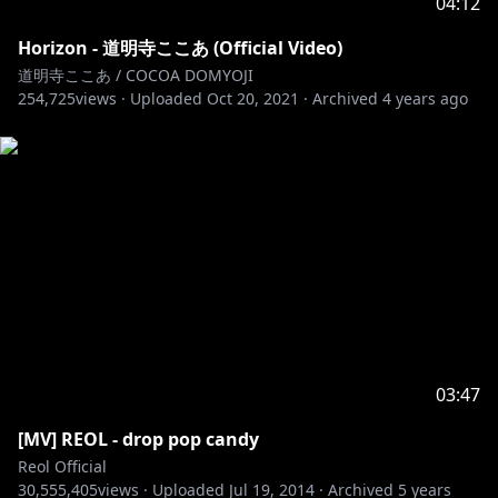
04:12
◆New EP『廻廻奇譚 / 蒼のワルツ』
2020.12.23 release!!
Horizon - 道明寺ここあ (Official Video)
道明寺ここあ / COCOA DOMYOJI
254,725
【呪術盤】【ジョゼ盤】【通常盤】の3形態による全7
views ·
Uploaded
Oct 20, 2021
·
Archived
4 years ago
曲を収録。
01.廻廻奇譚
02.蒼のワルツ
03.心海
04.宵の明星
05.遊遊冥冥
06.約束
07.杪夏
☑️DVD(呪術盤)：胡乱な食卓 EXCLUSIVE LIVE 映像
03:47
☑️GOODS(ジョゼ盤)：蒼の蓄光キーホルダー
[MV] REOL - drop pop candy
Reol Official
▶️ Tie up
30,555,405
views ·
Uploaded
Jul 19, 2014
·
Archived
5 years