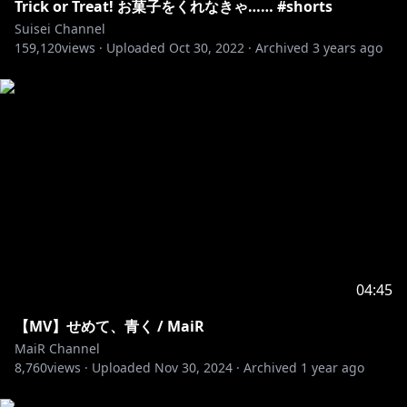
Trick or Treat! お菓子をくれなきゃ…… #shorts
続いていくと思っていたから 平行線のまま
Suisei Channel
届くなら (２人で) ただもう一度今 (今)
159,120
views ·
Uploaded
Oct 30, 2022
·
Archived
3 years ago
胸にしまったまんまの 変わらないこの想いを
君に言おう
ねえ
別に用などないけれど 交わす言葉もないけれど
もう少しだけ一緒に居られたなら
ほろ苦い思い出だけが溶かしてゆくんだ
変わらない風景にさよなら
優しくなれたら (近いのに) この手を伸ばせたら (遠くて)
04:45
眩しくて痛いまま ただ祈っていた 平行線のまま
届くなら (２人で) ただもう一度今 (今)
【MV】せめて、青く / MaiR
胸にしまったまんまの 変わらないこの想いを
MaiR Channel
君に言おう
8,760
views ·
Uploaded
Nov 30, 2024
·
Archived
1 year ago
この距離は縮まらないまま