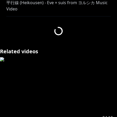
平行線 (Heikousen) - Eve × suis from ヨルシカ Music
Video
Streaming/DL：
https://tf.lnk.to/heikousen
https://www.lotte.co.jp/products/brand/ghana/gift/
©️LOTTE
Related videos
ANIMATION STAFF Credit
Planning & Story: Genki Kawamura
Director: Nobutaka Yoda
Character Designer: Kiyotaka Oshiyama
Art Director: Yuji Kaneko
Animation Production: 10GAUGE, Studio DURIAN
Producer: Wakana Okamura, Ai Kashima
Animation Producer: Yuki Nagano