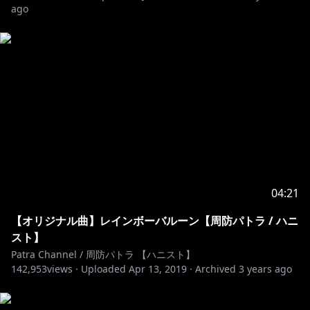
廻廻奇譚 / TVアニメ『呪術廻戦』オープニング主題歌
ago
蒼のワルツ / アニメ映画『ジョゼと虎と魚たち』主題歌
心海 / アニメ映画『ジョゼと虎と魚たち』挿入歌
https://tf.lnk.to/kaikaiwaltz_CD
https://eveofficial-kaikaiwarutsu.com
New EP "Kaikaikitan / Aonowarutsu" is now available
on online store and Animate overseas shop.
04:21
【オリジナル曲】レインボーバルーン【周防パトラ / ハニ
https://tf.lnk.to/kaikaikitan
スト】
Patra Channel / 周防パトラ 【ハニスト】
142,953
views ·
Uploaded
Apr 13, 2019
·
Archived
3 years ago
https://www.cdjapan.co.jp/product/TFC
...