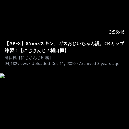
Assisted by Miyuki Nakamura (Aobadai Studio Inc.)
Mixed at Soi Studio
Eve
3:56:46
HP：
http://eveofficial.com/
twitter：
https://twitter.com/oO0Eve0Oo
【APEX】X'masスキン、ガスおじいちゃん説。CRカップ
youtube channel：
https://goo.gl/jiNQkz
練習！【にじさんじ / 樋口楓】
樋口楓【にじさんじ所属】
◆inst(平行線)
94,182
views ·
Uploaded
Dec 11, 2020
·
Archived
3 years ago
・原曲キー：
https://www.dropbox.com/s/5rav3ivtzfokkk4/Heikou
sen_MV_Ver_wo_Radio_Inst.mp3?dl=0
・－3キー：
https://www.dropbox.com/s/2gvons7n3vt7hjz/Heiko
usen_MV_Ver_wo_Radio_Inst_-3.mp3?dl=0
※二次創作に関しまして、「平行線」「心予報」の映像
使用を解放致します。
ガイドライン：