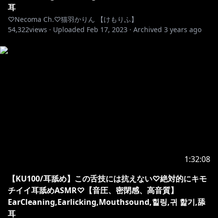
耳
♡Necoma Ch.♡猫羽かりん 【けもりふ】
54,322
views ·
Uploaded
Feb 17, 2023
·
Archived
3 years ago
1:32:08
【KU100/耳舐め】この舌技には抗えない♡絶対的にキモ
チイイ耳舐めASMR♡【音圧、密閉感、高音質】
EarCleaning,Earlicking,Mouthsound,힐링,귀 핥기,舔
耳