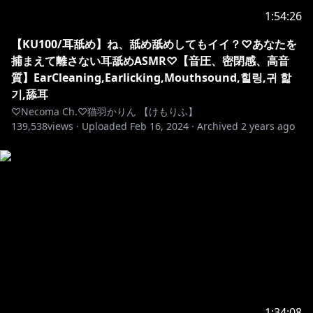
・配信に関係のない方、話題に上がっていない方のお名
1:54:26
前を出すコメント
【KU100/耳舐め】ね、舐め舐めしてもイイ？♡あなたを
捕まえて離さない耳舐めASMR♡【音圧、密閉感、高音
୨୧‥∵‥‥∵‥‥∵‥‥∵‥‥∵‥‥∵‥୨୧
質】EarCleaning,Earlicking,Mouthsound,힐링,귀 핥
기,舔耳
Neon Digital Clock - powered by @bee22be
♡Necoma Ch.♡猫羽かりん 【けもりふ】
139,538
views ·
Uploaded
Feb 16, 2024
·
Archived
2 years ago
୨୧‥∵‥‥∵‥‥∵‥‥∵‥‥∵‥‥∵‥୨୧
​​#耳舐め #ASMR​​​ #Earlicking​​ #Whispering​ ​#吐息​​
#Mouthsound ​​​ ​ #猫羽かりん
1:34:08