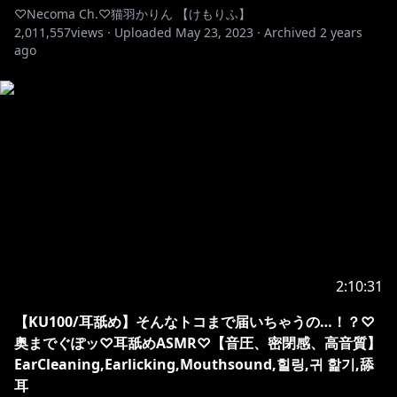
♡Necoma Ch.♡猫羽かりん 【けもりふ】
2,011,557
views ·
Uploaded
May 23, 2023
·
Archived
2 years
ago
2:10:31
【KU100/耳舐め】そんなトコまで届いちゃうの…！？♡
奥までぐぽッ♡耳舐めASMR♡【音圧、密閉感、高音質】
EarCleaning,Earlicking,Mouthsound,힐링,귀 핥기,舔
耳