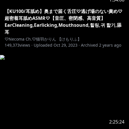
【KU100/耳舐め】奥まで届く舌圧♡逃げ場のない責め♡
超密着耳舐めASMR♡【音圧、密閉感、高音質】
EarCleaning,Earlicking,Mouthsound,힐링,귀 핥기,舔
耳
♡Necoma Ch.♡猫羽かりん 【けもりふ】
149,373
views ·
Uploaded
Oct 29, 2023
·
Archived
2 years ago
2:25:24