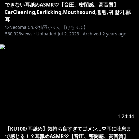
できない耳舐めASMR♡【音圧、密閉感、高音質】
EarCleaning,Earlicking,Mouthsound,힐링,귀 핥기,舔
耳
♡Necoma Ch.♡猫羽かりん 【けもりふ】
560,928
views ·
Uploaded
Jul 2, 2023
·
Archived
2 years ago
1:24:44
【KU100/耳舐め】気持ち良すぎてゴメン…♡耳に吐息ま
で感じる！？耳舐めASMR♡【音圧、密閉感、高音質】