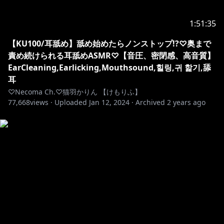
୨୧‥∵‥‥∵‥‥∵‥‥∵‥‥∵‥‥∵‥୨୧
1:51:35
【配信中のお約束ごと】
【KU100/耳舐め】舐め始めたらノンストップ!?♡奥まで
責め続けられる耳舐めASMR♡【音圧、密閉感、高音質】
全てのお客様が素敵な時間を、素敵な思い出として残す
EarCleaning,Earlicking,Mouthsound,힐링,귀 핥기,舔
ために、
耳
以下のような行為はすべてお控えいただけますようご協
♡Necoma Ch.♡猫羽かりん 【けもりふ】
77,668
力をお願いいたします。
views ·
Uploaded
Jan 12, 2024
·
Archived
2 years ago
・配信活動中のコメントでのお客様同士の過度なおしゃ
べり
・過度なセンシティブコメント
・スパム行為
・喧嘩や荒らしコメント
・配信の秩序を乱すようなコメント
・配信内容に関係のないコメントや、配信の雰囲気を壊
すようなコメント、伝書鳩行為(例：「他の配信で○○
してたよ」「○○ちゃんが△△って言ってたよ」など…)