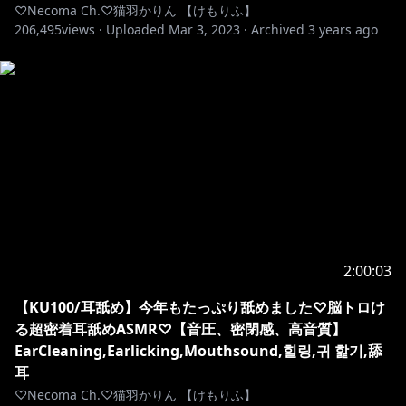
♡Necoma Ch.♡猫羽かりん 【けもりふ】
206,495
views ·
Uploaded
Mar 3, 2023
·
Archived
3 years ago
2:00:03
【KU100/耳舐め】今年もたっぷり舐めました♡脳トロけ
る超密着耳舐めASMR♡【音圧、密閉感、高音質】
EarCleaning,Earlicking,Mouthsound,힐링,귀 핥기,舔
耳
♡Necoma Ch.♡猫羽かりん 【けもりふ】