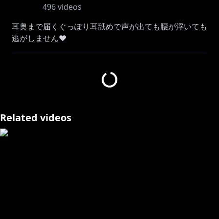
496
videos
耳奥まで届くぐっぽり耳舐めで声が出ても腰が浮いても
逃がしません♥
使用機材：KU100
✨illustration…栗雪庵さま✨
୨୧‥∵‥‥∵‥‥∵‥‥∵‥‥∵‥‥∵‥୨୧
あなたのこころとカラダに効くねこむすめ♡猫羽かりん
Related videos
です🍀
2021年8月7日お花の日🌺にデビューしたVTuberです♡
いちゃあまに特化した耳舐めやASMR配信をメインに活
動しています♥
チャンネル登録よろしくお願いします.°ʚ(*´꒳`*)ɞ°.
Twitter✿
https://twitter.com/necoma_kemo
✿キャラクターデザイン✿
木なこさま
https://twitter.com/ppp_usagi_