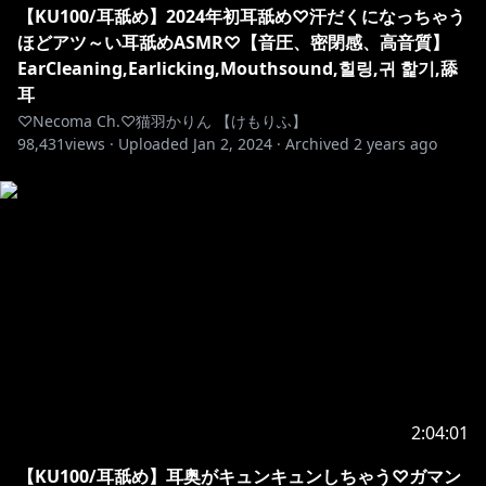
【KU100/耳舐め】2024年初耳舐め♡汗だくになっちゃう
ほどアツ～い耳舐めASMR♡【音圧、密閉感、高音質】
EarCleaning,Earlicking,Mouthsound,힐링,귀 핥기,舔
耳
♡Necoma Ch.♡猫羽かりん 【けもりふ】
98,431
views ·
Uploaded
Jan 2, 2024
·
Archived
2 years ago
2:04:01
【KU100/耳舐め】耳奥がキュンキュンしちゃう♡ガマン