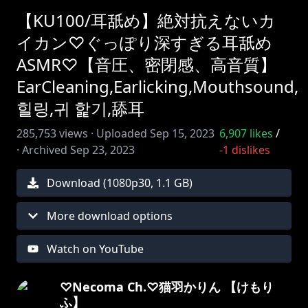
【KU100/耳舐め】絶対抗えないカ
イカン♡ぐっぽり深すぎる耳舐め
ASMR♡【音圧、密閉感、高音質】
EarCleaning,Earlicking,Mouthsound,
힐링,귀 핥기,舔耳
285,753
views ·
Uploaded
Sep 15, 2023
6,907
likes
/
·
Archived
Sep 23, 2023
-1
dislikes
Download (
1080
p
30
,
1.1 GB
)
More download options
Watch on YouTube
♡Necoma Ch.♡猫羽かりん 【けもり
ふ】