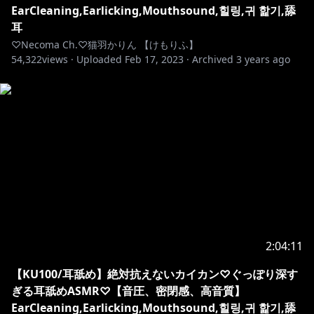
EarCleaning,Earlicking,Mouthsound,힐링,귀 핥기,舔
耳
♡Necoma Ch.♡猫羽かりん 【けもりふ】
54,322
views ·
Uploaded
Feb 17, 2023
·
Archived
3 years ago
2:04:11
【KU100/耳舐め】絶対抗えないカイカン♡ぐっぽり深す
ぎる耳舐めASMR♡【音圧、密閉感、高音質】
EarCleaning,Earlicking,Mouthsound,힐링,귀 핥기,舔