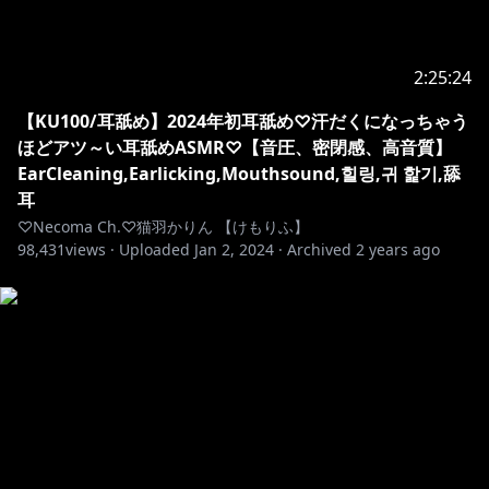
木なこさま
https://twitter.com/ppp_usagi_
୨୧‥∵‥‥∵‥‥∵‥‥∵‥‥∵‥‥∵‥୨୧
2:25:24
【配信中のお約束ごと】
【KU100/耳舐め】2024年初耳舐め♡汗だくになっちゃう
ほどアツ～い耳舐めASMR♡【音圧、密閉感、高音質】
全てのお客様が素敵な時間を、素敵な思い出として残す
EarCleaning,Earlicking,Mouthsound,힐링,귀 핥기,舔
ために、
耳
以下のような行為はすべてお控えいただけますようご協
♡Necoma Ch.♡猫羽かりん 【けもりふ】
98,431
力をお願いいたします。
views ·
Uploaded
Jan 2, 2024
·
Archived
2 years ago
・配信活動中のコメントでのお客様同士の過度なおしゃ
べり
・過度なセンシティブコメント
・スパム行為
・喧嘩や荒らしコメント
・配信の秩序を乱すようなコメント
・配信内容に関係のないコメントや、配信の雰囲気を壊
すようなコメント、伝書鳩行為(例：「他の配信で○○