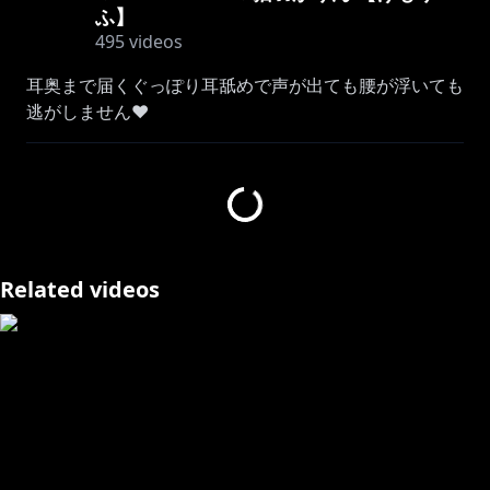
ふ】
495
videos
耳奥まで届くぐっぽり耳舐めで声が出ても腰が浮いても
逃がしません♥
使用機材：KU100
✨illustration…栗雪庵さま✨
୨୧‥∵‥‥∵‥‥∵‥‥∵‥‥∵‥‥∵‥୨୧
あなたのこころとカラダに効くねこむすめ♡猫羽かりん
Related videos
です🍀
2021年8月7日お花の日🌺にデビューしたVTuberです♡
いちゃあまに特化した耳舐めやASMR配信をメインに活
動しています♥
チャンネル登録よろしくお願いします.°ʚ(*´꒳`*)ɞ°.
Twitter✿
https://twitter.com/necoma_kemo
✿キャラクターデザイン✿