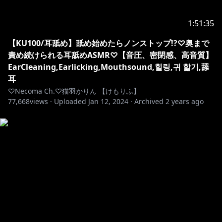
してたよ」「○○ちゃんが△△って言ってたよ」など…)
・配信に関係のない方、話題に上がっていない方のお名
1:51:35
前を出すコメント
【KU100/耳舐め】舐め始めたらノンストップ!?♡奥まで
責め続けられる耳舐めASMR♡【音圧、密閉感、高音質】
୨୧‥∵‥‥∵‥‥∵‥‥∵‥‥∵‥‥∵‥୨୧
EarCleaning,Earlicking,Mouthsound,힐링,귀 핥기,舔
耳
Neon Digital Clock - powered by @bee22be
♡Necoma Ch.♡猫羽かりん 【けもりふ】
77,668
views ·
Uploaded
Jan 12, 2024
·
Archived
2 years ago
୨୧‥∵‥‥∵‥‥∵‥‥∵‥‥∵‥‥∵‥୨୧
​​#耳舐め #ASMR​​​ #Earlicking​​ #Whispering​ ​#吐息​​
#Mouthsound ​​​ ​ #猫羽かりん