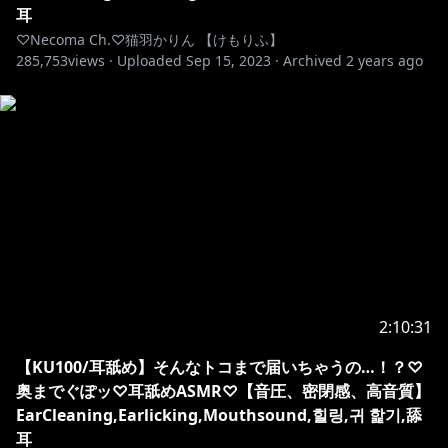
耳
♡Necoma Ch.♡猫羽かりん 【けもりふ】
285,753
views ·
Uploaded
Sep 15, 2023
·
Archived
2 years ago
2:10:31
【KU100/耳舐め】そんなトコまで届いちゃうの…！？♡
奥までぐぽッ♡耳舐めASMR♡【音圧、密閉感、高音質】
EarCleaning,Earlicking,Mouthsound,힐링,귀 핥기,舔
耳