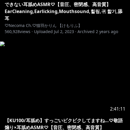
できない耳舐めASMR♡【音圧、密閉感、高音質】
EarCleaning,Earlicking,Mouthsound,힐링,귀 핥기,舔
耳
♡Necoma Ch.♡猫羽かりん 【けもりふ】
560,928
views ·
Uploaded
Jul 2, 2023
·
Archived
2 years ago
2:41:11
【KU100/耳舐め】すっごいビクビクしてますね…♡敬語
煽り×耳舐めASMR♡【音圧、密閉感、高音質】