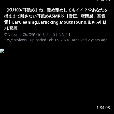
【KU100/耳舐め】ね、舐め舐めしてもイイ？♡あなたを
捕まえて離さない耳舐めASMR♡【音圧、密閉感、高音
質】EarCleaning,Earlicking,Mouthsound,힐링,귀 핥
기,舔耳
♡Necoma Ch.♡猫羽かりん 【けもりふ】
139,538
views ·
Uploaded
Feb 16, 2024
·
Archived
2 years ago
1:34:08