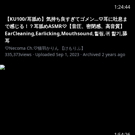
1:24:44
【KU100/耳舐め】気持ち良すぎてゴメン…♡耳に吐息ま
で感じる！？耳舐めASMR♡【音圧、密閉感、高音質】
EarCleaning,Earlicking,Mouthsound,힐링,귀 핥기,舔
耳
♡Necoma Ch.♡猫羽かりん 【けもりふ】
335,373
views ·
Uploaded
Sep 1, 2023
·
Archived
2 years ago
1:54:26