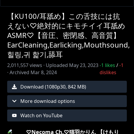
【KU100/耳舐め】この舌技には抗
えない♡絶対的にキモチイイ耳舐め
ASMR♡【音圧、密閉感、高音質】
EarCleaning,Earlicking,Mouthsound,
힐링,귀 핥기,舔耳
2,011,557
views ·
Uploaded
May 23, 2023
-1
likes
/
-1
·
Archived
Mar 8, 2024
dislikes
Download (
1080
p
30
,
842 MB
)
More download options
Watch on YouTube
♡Necoma Ch.♡猫羽かりん 【けもり