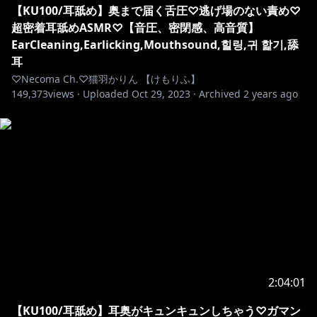
【KU100/耳舐め】奥まで届く舌圧♡逃げ場のない責め♡
超密着耳舐めASMR♡【音圧、密閉感、高音質】
EarCleaning,Earlicking,Mouthsound,힐링,귀 핥기,舔
耳
♡Necoma Ch.♡猫羽かりん 【けもりふ】
149,373
views ·
Uploaded
Oct 29, 2023
·
Archived
2 years ago
2:04:01
【KU100/耳舐め】耳奥がキュンキュンしちゃう♡ガマン