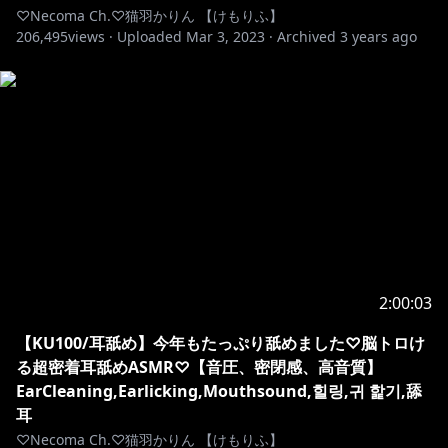
♡Necoma Ch.♡猫羽かりん 【けもりふ】
206,495
views ·
Uploaded
Mar 3, 2023
·
Archived
3 years ago
2:00:03
【KU100/耳舐め】今年もたっぷり舐めました♡脳トロけ
る超密着耳舐めASMR♡【音圧、密閉感、高音質】
EarCleaning,Earlicking,Mouthsound,힐링,귀 핥기,舔
耳
♡Necoma Ch.♡猫羽かりん 【けもりふ】