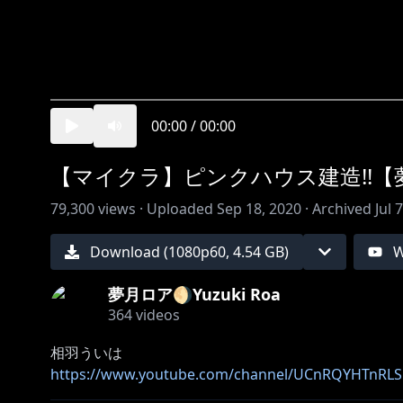
00:00
/
00:00
【マイクラ】ピンクハウス建造!!【
79,300
views ·
Uploaded
Sep 18, 2020
·
Archived
Jul 
Download (
1080
p
60
,
4.54 GB
)
W
夢月ロア🌖Yuzuki Roa
364
videos
https://www.youtube.com/channel/UCnRQYHTnRL