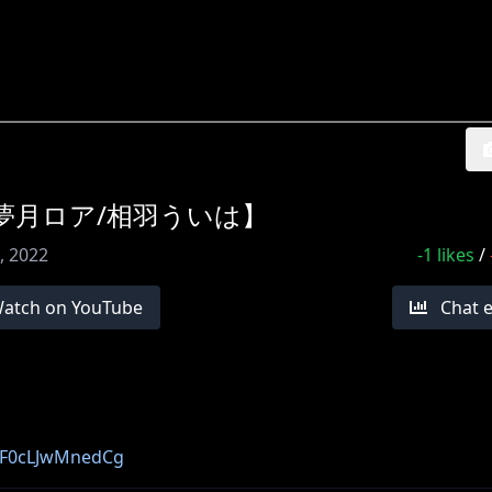
夢月ロア/相羽ういは】
7, 2022
-1
likes
/
atch on YouTube
Chat 
SF0cLJwMnedCg