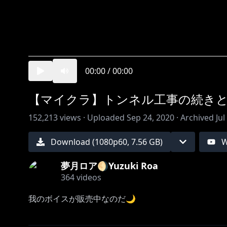
00:00
/
00:00
【マイクラ】トンネル工事の続きと
152,213
views ·
Uploaded
Sep 24, 2020
·
Archived
Jul
Download (
1080
p
60
,
7.56 GB
)
W
夢月ロア🌖Yuzuki Roa
364
videos
我のボイスが販売中なのだ🌙
🎑にじさんじマンスリーボイス-9月-🎑