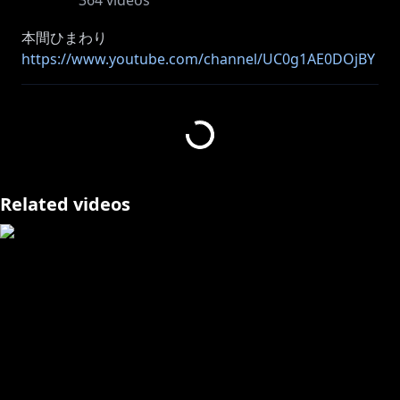
364
videos
https://www.youtube.com/channel/UC0g1AE0DOjBY
nLhkgoRWN1w
我のボイスが販売中なのだ🌙
🎑にじさんじマンスリーボイス-9月-🎑
Related videos
9/1(火)12:00〜9/30(水)23:59の間、にじさんじBOOTH
https://nijisanji.booth.pm/items/2323023
🐤Twitter
https://twitter.com/yuzuki_roa《@yuzuki_roa
》
🦇ロアを召喚🌙 #夢月ロア