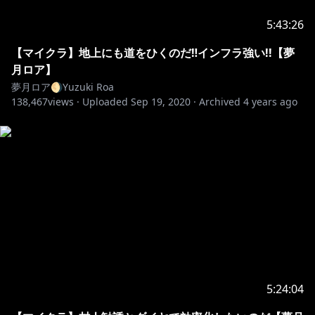
🦇配信タグ🌙 #ロアゲート
5:43:26
🦇イラスト🌙 #ロアート
【マイクラ】地上にも道をひくのだ‼インフラ強い!!【夢
月ロア】
夢月ロア🌖Yuzuki Roa
138,467
🌖にじさんじ公式Twitter
views ·
Uploaded
Sep 19, 2020
·
Archived
4 years ago
https://twitter.com/nijisanji_app《@nijisanji_app
》
🌖にじさんじ公式HP
https://nijisanji.ichikara.co.jp/
🌖お問い合わせ、プレゼントの宛先
https://nijisanji.ichikara.co.jp/contact/
5:24:04