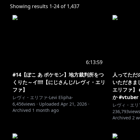
Showing results
1
-
24
of
1,437
6:13:59
#14【ぽこ あ ポケモン】地方裁判所をつ
人ってただ
くりた～イ‼‼【にじさんじ/レヴィ・エリ
いただきま
ファ】
エリファ】
か #vtuber
レヴィ・エリファ-Levi Elipha-
6,456
views ·
Uploaded
Apr 21, 2026
·
レヴィ・エリファ-
Archived
1 month ago
236,793
views
Archived
2 w