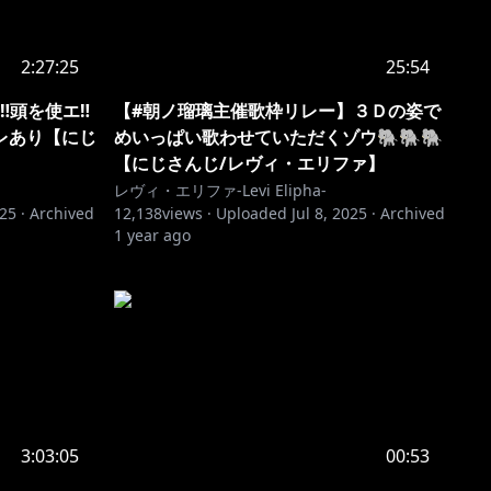
2:27:25
25:54
‼頭を使エ‼
【#朝ノ瑠璃主催歌枠リレー】３Ｄの姿で
レあり【にじ
めいっぱい歌わせていただくゾウ🐘🐘🐘
【にじさんじ/レヴィ・エリファ】
レヴィ・エリファ-Levi Elipha-
025
·
Archived
12,138
views ·
Uploaded
Jul 8, 2025
·
Archived
1 year ago
3:03:05
00:53