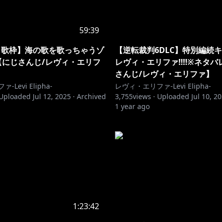
59:39
ィ歌枠】海の歌を歌っちゃうゾ
【逆転裁判6DLC】特別編続キ
【にじさんじ/レヴィ・エリフ
レヴィ・エリファ‼‼※ネタバ
さんじ/レヴィ・エリファ】
Levi Elipha-
レヴィ・エリファ-Levi Elipha-
Uploaded
Jul 12, 2025
·
Archived
3,755
views ·
Uploaded
Jul 10, 2
1 year ago
1:23:42