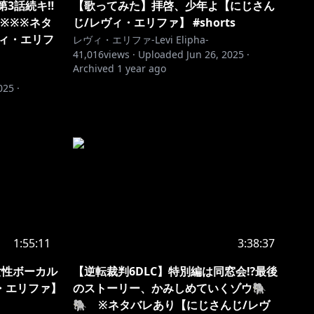
第3話続キ‼
【歌ってみた】拝啓、少年よ【にじさん
※※※ネタ
じ/レヴィ・エリファ】 #shorts
ィ・エリフ
レヴィ・エリファ-Levi Elipha-
41,016
views ·
Uploaded
Jun 26, 2025
·
Archived
1 year ago
025
·
1:55:11
3:38:37
女性ボーカル
【逆転裁判6DLC】特別編は同窓会⁉最後
・エリファ】
のストーリー、かみしめていくゾウ🐘
🐘 ※ネタバレあり【にじさんじ/レヴ