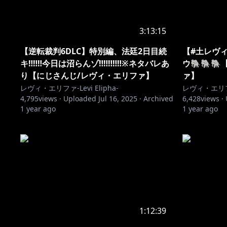
3:13:15
【逆転裁判6DLC】特別編、法廷2日目続
【#土レヴ
キ‼‼‼今日は沼らんゾ‼‼‼‼‼※ネタバレあ
ウ🐘🐘
り【にじさんじ/レヴィ・エリファ】
ァ】
レヴィ・エリファ-Levi Elipha-
レヴィ・エリファ-
4,795
views ·
Uploaded
Jul 16, 2025
·
Archived
6,428
views ·
1 year ago
1 year ago
1:12:39