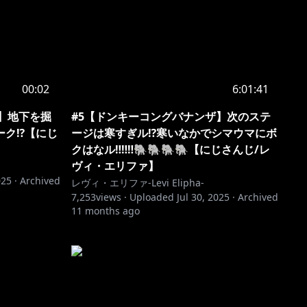
00:02
6:01:41
】地下を掘
#5【ドンキーコングバナンザ】次のステ
ーク⁉【にじ
ージは寒すぎル⁉寒いなかでシマウマにボ
クはなル‼‼‼🐘🐘🐘🐘【にじさんじ/レ
ヴィ・エリファ】
025
·
Archived
レヴィ・エリファ-Levi Elipha-
7,253
views ·
Uploaded
Jul 30, 2025
·
Archived
11 months ago