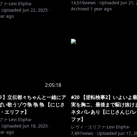
14,010
views ·
Uploaded
Jun 21,
Levi Elipha-
Archived
1 year ago
·
Uploaded
Jun 22, 2025
·
ear ago
2:05:18
ラ】立伝都々ちゃんと一緒にア
#20 【逆転検事2】いよいよ
い歌うゾウ🐘🐘🐘【にじさ
実を胸ニ、最後まで駆け抜け
ィ・エリファ】
ネタバレあり【にじさんじ/
ファ】
Levi Elipha-
·
Uploaded
Jun 18, 2025
·
レヴィ・エリファ-Levi Elipha-
ear ago
7,897
views ·
Uploaded
Jun 17, 2