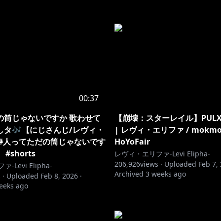
00:37
の筒じゃないですか 歌わせて
【崩壊：スターレイル】PULXE 
しタ🎶【にじさんじ/レヴィ・
| レヴィ・エリファ / mokmok
 #人ってただの筒じゃないです
HoYoFair
 #shorts
レヴィ・エリファ-Levi Elipha-
206,926
views ·
Uploaded
Feb 7,
Levi Elipha-
Archived
3 weeks ago
 ·
Uploaded
Feb 8, 2026
·
eeks ago