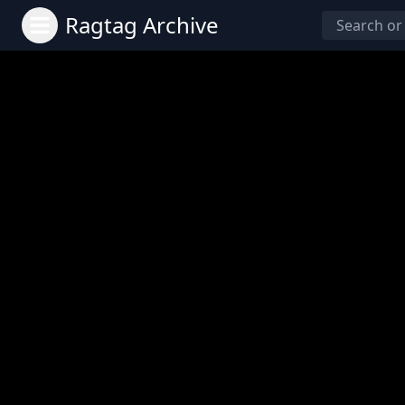
Ragtag Archive