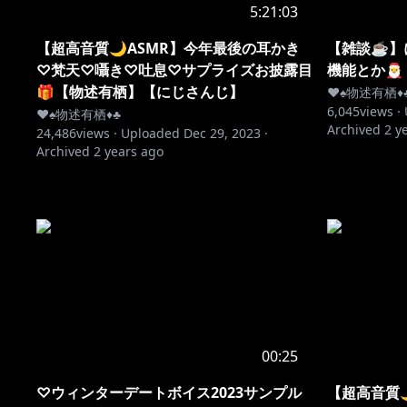
5:21:03
【超高音質🌙ASMR】今年最後の耳かき
【雑談☕】
♡梵天♡囁き♡吐息♡サプライズお披露目
機能とか
🎁【物述有栖】【にじさんじ】
♥️♠️物述有栖♦️♣
6,045
views ·
♥️♠️物述有栖♦️♣️
Archived
2 y
24,486
views ·
Uploaded
Dec 29, 2023
·
Archived
2 years ago
00:25
♡ウィンターデートボイス2023サンプル
【超高音質