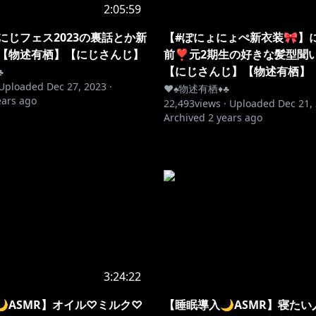
2:05:59
にじフェス2023の裏話とか新
【#ぽにょにょぺ新衣装🎀】
【物述有栖】【にじさんじ】
前❣元2期生の好きな髪型聞い
【にじさんじ】【物述有栖】
️
Uploaded
Dec 27, 2023
·
♥️♠️物述有栖♦️♣️
ears ago
22,493
views ·
Uploaded
Dec 21,
Archived
2 years ago
3:24:22
ASMR】オイル♡ミルク♡
【睡眠導入🌙ASMR】寝たい