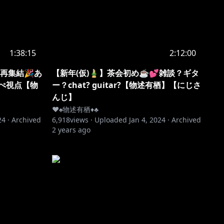
1:38:15
2:12:00
卓再集結🎉あ
【新年(仮)🎍】茶会初め☕💕雑談？ギタ
ぺ視点【物
ー？chat? guitar?【物述有栖】【にじさ
んじ】
♥️♠️物述有栖♦️♣️
24
·
Archived
6,918
views ·
Uploaded
Jan 4, 2024
·
Archived
2 years ago