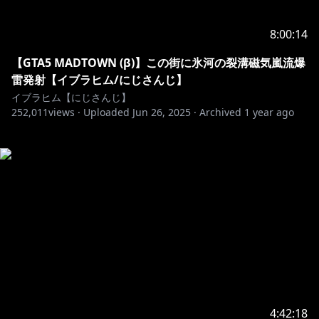
8:00:14
【GTA5 MADTOWN (β)】この街に氷河の裂溝磁気嵐流爆
雷発射【イブラヒム/にじさんじ】
イブラヒム【にじさんじ】
252,011
views ·
Uploaded
Jun 26, 2025
·
Archived
1 year ago
4:42:18