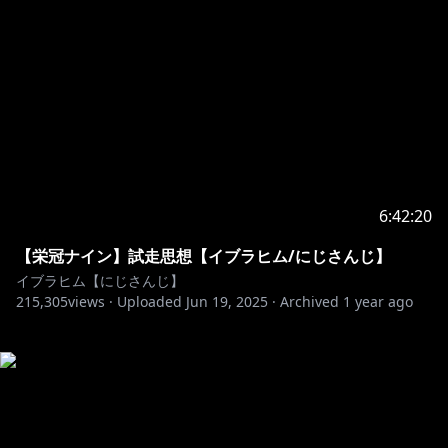
6:42:20
【栄冠ナイン】試走思想【イブラヒム/にじさんじ】
イブラヒム【にじさんじ】
215,305
views ·
Uploaded
Jun 19, 2025
·
Archived
1 year ago