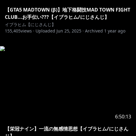
【GTA5 MADTOWN (β)】地下格闘技MAD TOWN FIGHT
CLUB...お手伝い???【イブラヒム/にじさんじ】
イブラヒム【にじさんじ】
155,405
views ·
Uploaded
Jun 25, 2025
·
Archived
1 year ago
6:50:13
【栄冠ナイン】一流の無感情思想【イブラヒム/にじさん