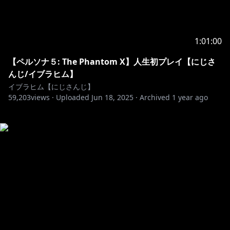
1:01:00
【ペルソナ５: The Phantom X】人生初プレイ【にじさ
んじ/イブラヒム】
イブラヒム【にじさんじ】
59,203
views ·
Uploaded
Jun 18, 2025
·
Archived
1 year ago