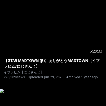
6:29:33
【GTA5 MADTOWN (β)】ありがとうMADTOWN【イブ
ラヒム/にじさんじ】
イブラヒム【にじさんじ】
270,989
views ·
Uploaded
Jun 29, 2025
·
Archived
1 year ago