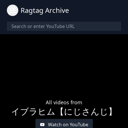
Ragtag Archive
All videos from
イブラヒム【にじさんじ】
Watch on YouTube