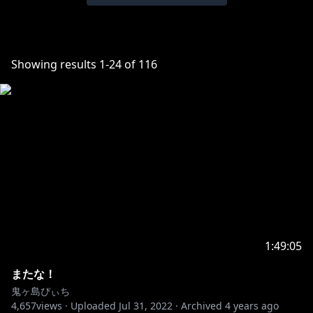
Showing results
1
-
24
of
116
1:49:05
またな！
鬼ヶ島ぴぃち
4,657
views ·
Uploaded
Jul 31, 2022
·
Archived
4 years ago