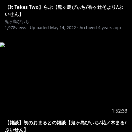
【It Takes Two】らぶ【鬼ヶ島ぴぃち/香ヶ辻そより/ぶ
いせん】
鬼ヶ島ぴぃち
1,978
views ·
Uploaded
May 14, 2022
·
Archived
4 years ago
1:52:33
【雑談】初のおまるとの雑談【鬼ヶ島ぴぃち/花ノ木まる/
ぶいせん】