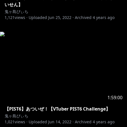
いせん】
鬼ヶ島ぴぃち
1,121
views ·
Uploaded
Jun 25, 2022
·
Archived
4 years ago
1:59:00
【PIST6】あついぜ！【VTuber PIST6 Challenge】
鬼ヶ島ぴぃち
1,021
views ·
Uploaded
Jun 14, 2022
·
Archived
4 years ago