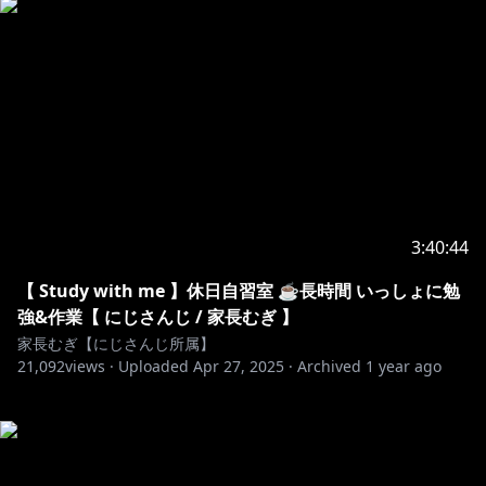
3:40:44
【 Study with me 】休日自習室 ☕長時間 いっしょに勉
強&作業【 にじさんじ / 家長むぎ 】
家長むぎ【にじさんじ所属】
21,092
views ·
Uploaded
Apr 27, 2025
·
Archived
1 year ago