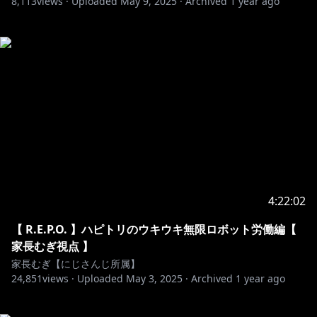
8,113
views ·
Uploaded
May 9, 2025
·
Archived
1 year ago
4:22:02
【 R.E.P.O. 】ハピトリのウキウキ無限ロボット労働編【
家長むぎ視点 】
家長むぎ【にじさんじ所属】
24,851
views ·
Uploaded
May 3, 2025
·
Archived
1 year ago