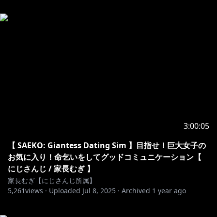
3:00:05
【 SAEKO: Giantess Dating Sim 】目指せ！巨大女子の
お気に入り！命乞いをしてグッドコミュニケーション【
にじさんじ / 家長むぎ 】
家長むぎ【にじさんじ所属】
5,261
views ·
Uploaded
Jul 8, 2025
·
Archived
1 year ago