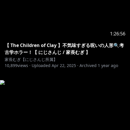
1:26:56
【 The Children of Clay 】不気味すぎる呪いの人形🔍考
古学ホラー！【 にじさんじ / 家長むぎ 】
家長むぎ【にじさんじ所属】
10,899
views ·
Uploaded
Apr 22, 2025
·
Archived
1 year ago