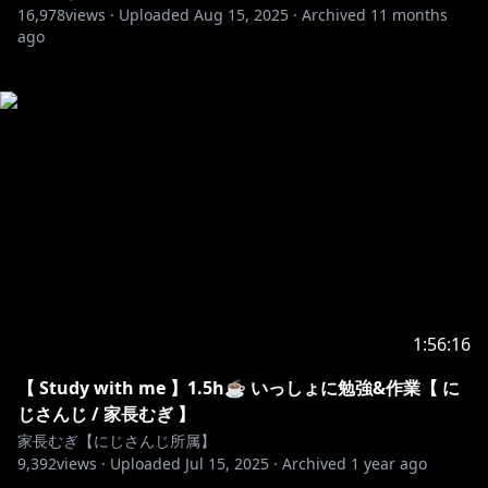
16,978
views ·
Uploaded
Aug 15, 2025
·
Archived
11 months
ago
1:56:16
【 Study with me 】1.5h☕ いっしょに勉強&作業【 に
じさんじ / 家長むぎ 】
家長むぎ【にじさんじ所属】
9,392
views ·
Uploaded
Jul 15, 2025
·
Archived
1 year ago