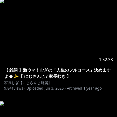
1:52:38
【 雑談 】激ウマ！むぎの「人生のフルコース」決めます
よ🍽✨【 にじさんじ / 家長むぎ 】
家長むぎ【にじさんじ所属】
9,841
views ·
Uploaded
Jun 3, 2025
·
Archived
1 year ago