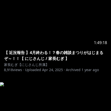
1:49:18
【 近況報告 】4月終わる！？春の雑談まつりがはじまる
ぞ～！！【 にじさんじ / 家長むぎ 】
家長むぎ【にじさんじ所属】
8,918
views ·
Uploaded
Apr 24, 2025
·
Archived
1 year ago