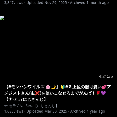
3,847
views ·
Uploaded
Nov 29, 2025
·
Archived
1 month ago
4:21:35
【#モンハンワイルズ 🌸🌙】🔰# 8 上位の服可愛い💕ア
メジストさん(虫❌)を使いこなせるまでがんば！🌹💜
【ナセラ/にじさんじ】
ナ セラ / Na Sera【にじさんじ】
1,683
views ·
Uploaded
Mar 30, 2025
·
Archived
1 year ago