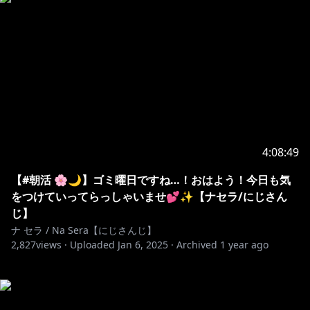
4:08:49
【#朝​活 🌸🌙】ゴミ曜日ですね…！おはよう！今日も気
をつけていってらっしゃいませ💕✨【ナセラ/にじさん
じ】
ナ セラ / Na Sera【にじさんじ】
2,827
views ·
Uploaded
Jan 6, 2025
·
Archived
1 year ago