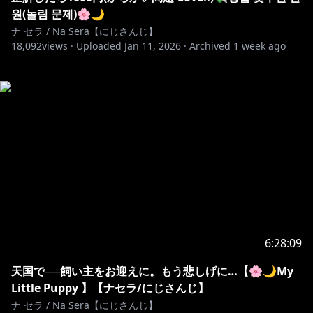
원(놀림 문제)🌸🌙
ナ セラ / Na Sera【にじさんじ】
18,092
views ·
Uploaded
Jan 11, 2026
·
Archived
1 week ago
6:28:09
天国で──飼い主をお迎えに。もう悲しげに…【🌸🌙My
Little Puppy 】【ナセラ/にじさんじ】
ナ セラ / Na Sera【にじさんじ】