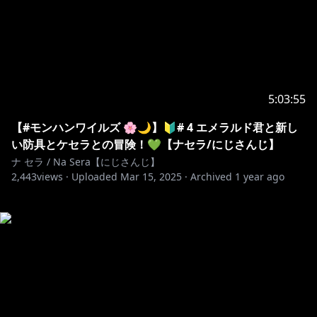
5:03:55
【#モンハンワイルズ 🌸🌙】🔰# 4 エメラルド君と新し
い防具とケセラとの冒険！💚【ナセラ/にじさんじ】
ナ セラ / Na Sera【にじさんじ】
2,443
views ·
Uploaded
Mar 15, 2025
·
Archived
1 year ago