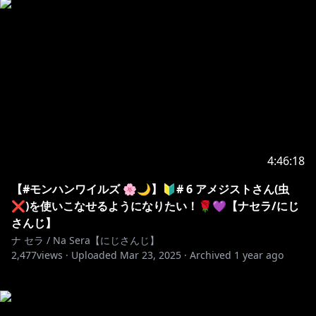
4:46:18
【#モンハンワイルズ 🌸🌙】🔰# 6 アメジストさん(虫
❌)を使いこなせるようになりたい！🌹💜【ナセラ/にじ
さんじ】
ナ セラ / Na Sera【にじさんじ】
2,477
views ·
Uploaded
Mar 23, 2025
·
Archived
1 year ago