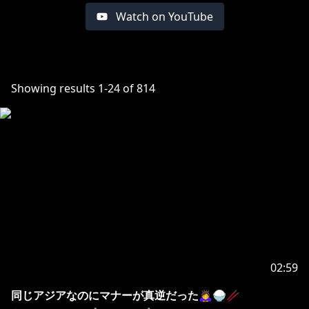
Watch on YouTube
Showing results
1
-
24
of
814
02:59
同じアジアなのにマナーが真逆だった🙇‍♀️🍚🥢