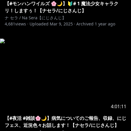
【#モンハンワイルズ 🌸🌙】🔰# 1 魔法少女キャラク
リ！しますぅ！【ナセラ/にじさんじ】
ナ セラ / Na Sera【にじさんじ】
4,681
views ·
Uploaded
Mar 9, 2025
·
Archived
1 year ago
4:01:11
【#夜活 #雑談🌸🌙】病気についてのご報告、収録、にじ
フェス、近況色々お話します！【ナセラ/にじさんじ】