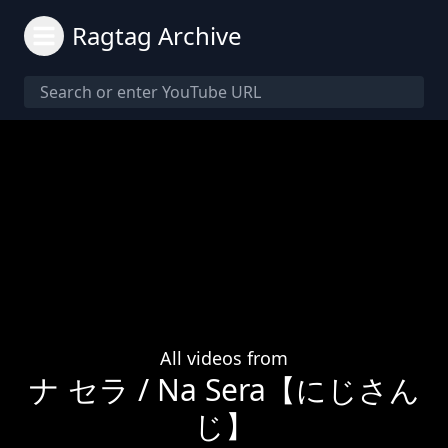
Ragtag Archive
All videos from
ナ セラ / Na Sera【にじさん
じ】