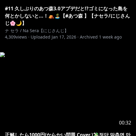
#11 久しぶりのあつ森3.0アプデだと!?ゴミになった島を
何とかしないと...！⛺️🏝️【#あつ森 】【ナセラ/にじさん
じ🌸🌙】
ナ セラ / Na Sera【にじさんじ】
4,309
views ·
Uploaded
Jan 17, 2026
·
Archived
1 week ago
00:32
正解したら1000円(からかい問題 Cover.)💸정답 맞추면 만