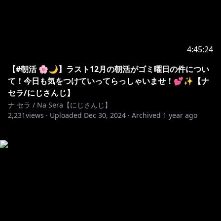
4:45:24
【#朝​活 🌸🌙】ラスト12月の朝活がゴミ曜日の件につい
て！今日も気をつけていってらっしゃいませ！💕✨【ナ
セラ/にじさんじ】
ナ セラ / Na Sera【にじさんじ】
2,231
views ·
Uploaded
Dec 30, 2024
·
Archived
1 year ago