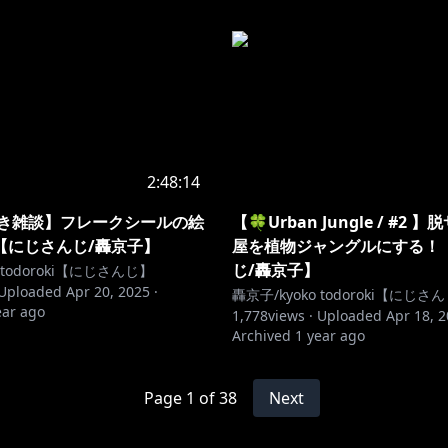
2:48:14
描き雑談】フレークシールの絵
【🍀Urban Jungle / #2
【にじさんじ/轟京子】
屋を植物ジャングルにする！
じ/轟京子】
 todoroki【にじさんじ】
Uploaded
Apr 20, 2025
·
轟京子/kyoko todoroki【にじさ
ear ago
1,778
views ·
Uploaded
Apr 18, 
Archived
1 year ago
Page
1
of
38
Next