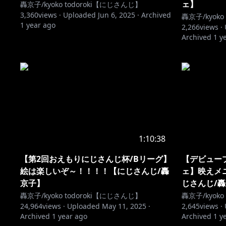
ェ】
轟京子/kyoko todoroki【にじさんじ】
3,360
views ·
Uploaded
Jun 6, 2025
·
Archived
轟京子/kyoko
1 year ago
2,266
views ·
Archived
1 y
1:10:38
【第2回おえもりにじさんじ杯/Bリーグ】
【デビュー
絵は楽しいぞ～！！！！【にじさんじ/轟
ェ】映えメ
京子】
じさんじ/
轟京子/kyoko todoroki【にじさんじ】
轟京子/kyoko
24,964
views ·
Uploaded
May 11, 2025
·
2,645
views ·
Archived
1 year ago
Archived
1 y