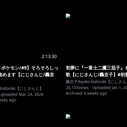
2:13:30
あ ポケモン/#9】そろそろしっ
初夢に『一富士二鷹三茄子』
進めます【にじさんじ/轟京
歌【にじさんじ/轟京子】#初
轟京子/kyoko todoroki【にじさ
20,133
views ·
Uploaded
Jan 1, 2
 todoroki【にじさんじ】
Archived
4 weeks ago
Uploaded
Mar 24, 2026
·
eeks ago