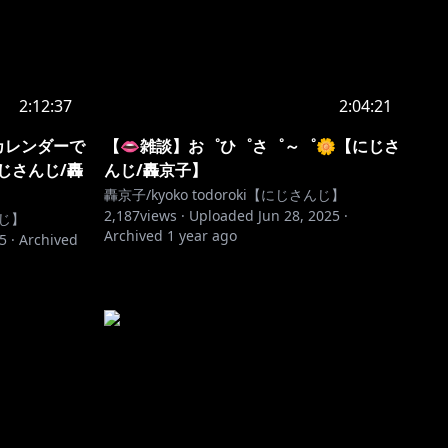
2:12:37
2:04:21
カレンダーで
【👄雑談】お゜ひ゜さ゜～゜🌼【にじさ
じさんじ/轟
んじ/轟京子】
轟京子/kyoko todoroki【にじさんじ】
2,187
views ·
Uploaded
Jun 28, 2025
·
んじ】
Archived
1 year ago
25
·
Archived