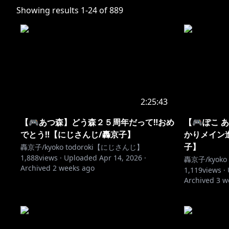
Showing results
1
-
24
of
889
2:25:43
【🎮あつ森】どう森２５周年だって‼️おめ
【🎮ぽこ 
でとう‼️【にじさんじ/轟京子】
かりメイン
子】
轟京子/kyoko todoroki【にじさんじ】
1,888
views ·
Uploaded
Apr 14, 2026
·
轟京子/kyoko
Archived
2 weeks ago
1,119
views ·
Archived
3 w