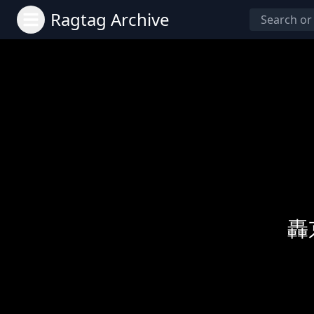
Ragtag Archive
轟