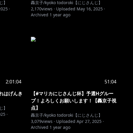
んじ】
轟京子/kyoko todoroki【にじさんじ】
2025
·
2,170
views ·
Uploaded
May 16, 2025
·
Archived
1 year ago
2:01:04
51:04
れはげんき
【#マリカにじさんじ杯】予選Hグルー
プ！よろしくお願いします！【轟京子視
点】
んじ】
025
·
轟京子/kyoko todoroki【にじさんじ】
3,079
views ·
Uploaded
Apr 27, 2025
·
Archived
1 year ago