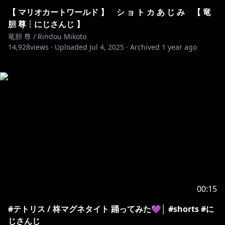
【 マリオカートワールド 】 シ ョ ト カ あ じ み 【 竜
胆 尊┆にじさんじ 】
竜胆 尊 / Rindou Mikoto
14,928
views ·
Uploaded
Jul 4, 2025
·
Archived
1 year ago
00:15
#テトリス / 柊マグネタイト 踊ってみた💜│ #shorts #に
じさんじ