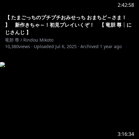
2:42:58
【 たまごっちのプチプチおみせっち おまちど～さま！
】 新作きちゃ～！初見プレイいくぞ！ 【 竜胆 尊┆に
じさんじ 】
竜胆 尊 / Rindou Mikoto
10,380
views ·
Uploaded
Jul 6, 2025
·
Archived
1 year ago
3:16:34