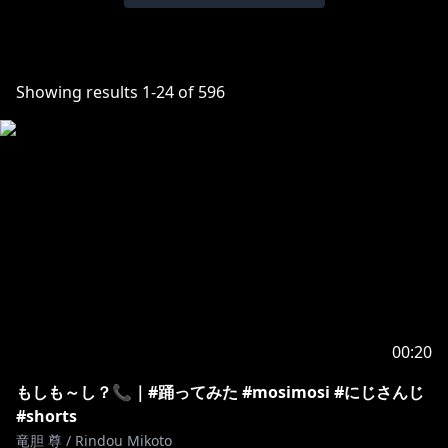
Showing results
1
-
24
of
596
00:20
もしも～し？📞｜#踊ってみた #mosimosi #にじさんじ
#shorts
竜胆 尊 / Rindou Mikoto