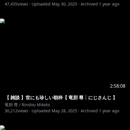
47,435
views ·
Uploaded
May 30, 2025
·
Archived
1 year ago
2:58:08
【 雑談 】世にも珍しい朝枠【 竜胆 尊┆にじさんじ 】
竜胆 尊 / Rindou Mikoto
30,212
views ·
Uploaded
May 28, 2025
·
Archived
1 year ago