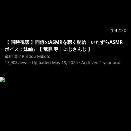
1:42:20
【 同時視聴 】同僚のASMRを聴く配信「いたずらASMR
ボイス：妹編」【 竜胆 尊┆にじさんじ 】
竜胆 尊 / Rindou Mikoto
17,908
views ·
Uploaded
May 18, 2025
·
Archived
1 year ago