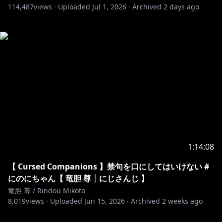
114,487
views ·
Uploaded
Jul 1, 2026
·
Archived
2 days ago
1:14:08
【 Cursed Companions 】禁句を口にしてはいけない #
にのにちゃん【 竜胆 尊┆にじさんじ 】
竜胆 尊 / Rindou Mikoto
8,019
views ·
Uploaded
Jun 15, 2026
·
Archived
2 weeks ago