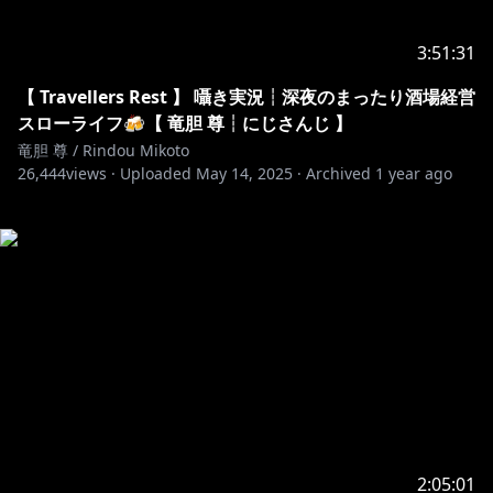
3:51:31
【 Travellers Rest 】 囁き実況┆深夜のまったり酒場経営
スローライフ🍻【 竜胆 尊┆にじさんじ 】
竜胆 尊 / Rindou Mikoto
26,444
views ·
Uploaded
May 14, 2025
·
Archived
1 year ago
2:05:01