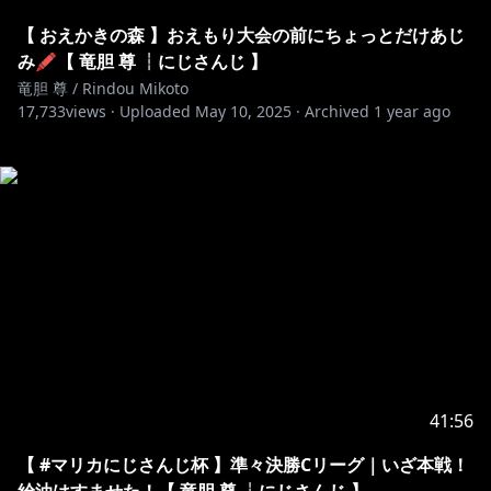
【 おえかきの森 】おえもり大会の前にちょっとだけあじ
み🖍️【 竜胆 尊 ┆にじさんじ 】
竜胆 尊 / Rindou Mikoto
17,733
views ·
Uploaded
May 10, 2025
·
Archived
1 year ago
41:56
【 #マリカにじさんじ杯 】準々決勝Cリーグ｜いざ本戦！