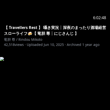
6:02:48
【 Travellers Rest 】 囁き実況┆深夜のまったり酒場経営
スローライフ🍻【 竜胆 尊┆にじさんじ 】
竜胆 尊 / Rindou Mikoto
42,518
views ·
Uploaded
Jun 10, 2025
·
Archived
1 year ago