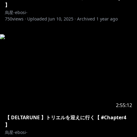
】
烏星-ebosi-
750
views ·
Uploaded
Jun 10, 2025
·
Archived
1 year ago
2:55:12
【 DELTARUNE 】トリエルを迎えに行く【 #Chapter4
】
烏星-ebosi-