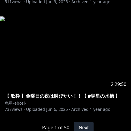
511
views ·
Uploaded
Jun 9, 2025
·
Archived
1 year ago
2:29:50
【 歌枠 】金曜日の夜は叫びたい！！【 #烏星の水槽 】
烏星-ebosi-
737
views ·
Uploaded
Jun 6, 2025
·
Archived
1 year ago
Page
1
of
50
Next