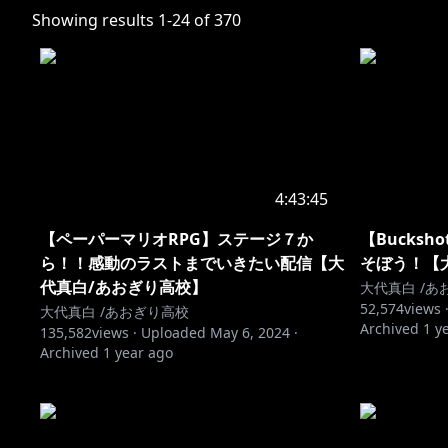
Showing results
1
-
24
of
370
4:43:45
【ペーパーマリオRPG】ステージ７か
【Bucksh
ら！！感動のラストまでいきたい配信【大
そぼう！【
代真白/あおぎり高校】
大代真白 /あ
52,574
views 
大代真白 /あおぎり高校
Archived
1 y
135,582
views ·
Uploaded
May 6, 2024
·
Archived
1 year ago