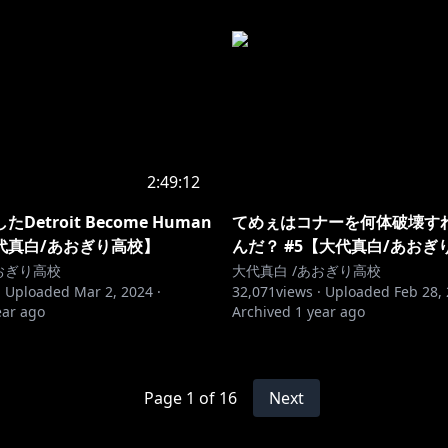
2:49:12
Detroit Become Human
てめぇはコナーを何体破壊す
代真白/あおぎり高校】
んだ？ #5【大代真白/あおぎ
おぎり高校
大代真白 /あおぎり高校
·
Uploaded
Mar 2, 2024
·
32,071
views ·
Uploaded
Feb 28,
ear ago
Archived
1 year ago
Page
1
of
16
Next