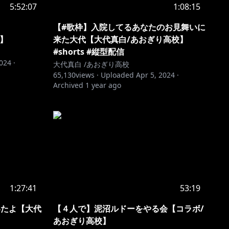
5:52:07
1:08:15
】 介
【#歌枠】入院してるあなたのお見舞いに
】
来た大代【大代真白/あおぎり高校】
#shorts #縦型配信
2024
·
大代真白 /あおぎり高校
65,130
views ·
Uploaded
Apr 5, 2024
·
Archived
1 year ago
1:27:41
53:19
いたよ【大代
【４人で】泥沼ルドーをやる会【コラボ/
あおぎり高校】