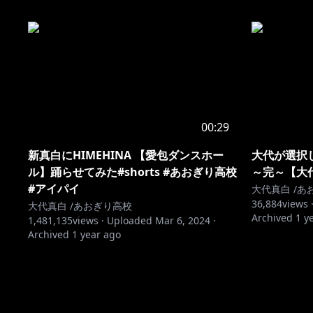
00:29
新真白にHIMEHINA 【愛包ダンスホー
大代が選択した
ル】踊らせてみた#shorts #あおぎり高校
～完～【大
#アイパイ
大代真白 /あ
36,884
views 
大代真白 /あおぎり高校
Archived
1 y
1,481,135
views ·
Uploaded
Mar 6, 2024
·
Archived
1 year ago