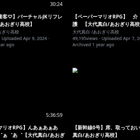
30:24
接客♡】バーチャルJKリフレ
【ペーパーマリオRPG
/あおぎり高校】
護 【大代真白/あおぎり高校
おぎり高校
大代真白 /あおぎり高校
·
Uploaded
Apr 9, 2024
·
49,195
views ·
Uploaded
Apr 7, 
ear ago
Archived
1 year ago
5:36:59
マリオRPG】んあぁあぁあ
【新幹線0号】席、取ってお
゛ぁ゛あ゛【大代真白/あおぎ
真白/あおぎり高校】