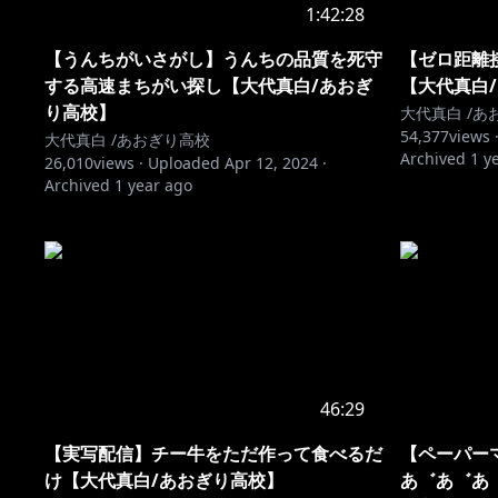
1:42:28
【うんちがいさがし】うんちの品質を死守
【ゼロ距離
する高速まちがい探し【大代真白/あおぎ
【大代真白
り高校】
大代真白 /あ
54,377
views 
大代真白 /あおぎり高校
Archived
1 y
26,010
views ·
Uploaded
Apr 12, 2024
·
Archived
1 year ago
46:29
【実写配信】チー牛をただ作って食べるだ
【ペーパー
け【大代真白/あおぎり高校】
あ゛あ゛あ