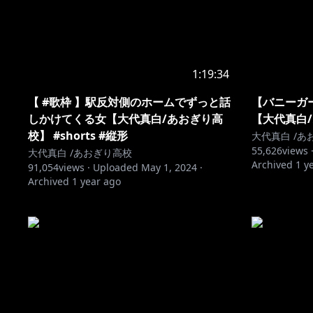
1:19:34
【 #歌枠 】駅反対側のホームでずっと話
【バニーガ
しかけてくる女【大代真白/あおぎり高
【大代真白
校】 #shorts #縦形
大代真白 /あ
55,626
views 
大代真白 /あおぎり高校
Archived
1 y
91,054
views ·
Uploaded
May 1, 2024
·
Archived
1 year ago