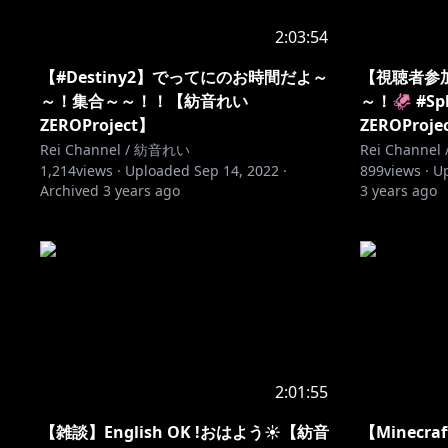
2:03:54
【#Destiny2】でってにのお時間だよ～
【視聴者参
～！集合～～！！【紡音れい
～！🦑 #Sp
ZEROProject】
ZEROProje
Rei Channel / 紡音れい
Rei Channe
1,214
views ·
Uploaded
Sep 14, 2022
·
899
views ·
U
Archived
3 years ago
3 years ago
2:01:55
【雑談】English OK !おはよう☀【紡音
【Minec