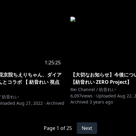
1:25:25
】花京院ちえりちゃん、ダイア
【大切なお知らせ】今後につ
んとコラボ 【 紡音れい 視点
【紡音れい ZERO Project】
Rei Channel / 紡音れい
6,097
views ·
Uploaded
Aug 22, 
l / 紡音れい
Archived
3 years ago
ploaded
Aug 27, 2022
·
Archived
Page
1
of
25
Next