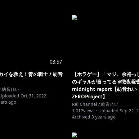
03:57
カイを救え！青の戦士 / 紡音
【ホラゲー】「マジ、余裕っ
のギャルが言ってる #徹夜報
midnight report【紡音れい
l / 紡音れい
Uploaded
Oct 31, 2022
·
ZEROProject】
ears ago
Rei Channel / 紡音れい
1,017
views ·
Uploaded
Sep 22, 
Archived
3 years ago