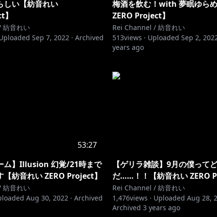
らしい【紡音れい
梅酒を飲む！with 夢眠ゆら
ct】
ZERO Project】
l / 紡音れい
Rei Channel / 紡音れい
Uploaded
Sep 7, 2022
·
Archived
513
views ·
Uploaded
Sep 2, 202
years ago
53:27
】Illusion 幻覚/21時まで
【ゲリラ雑談】9月の僕って
紡音れい ZERO Project】
だ……！！【紡音れい ZERO Pr
l / 紡音れい
Rei Channel / 紡音れい
ploaded
Aug 30, 2022
·
Archived
1,476
views ·
Uploaded
Aug 28, 
Archived
3 years ago