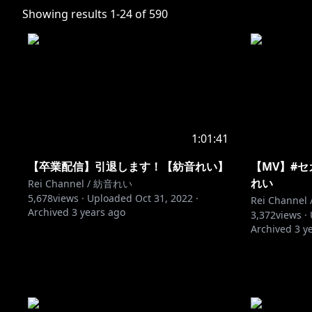
Showing results
1
-
24
of
590
1:01:41
【卒業配信】引退します！【紡音れい】
【MV】#セ
れい
Rei Channel / 紡音れい
5,678
views ·
Uploaded
Oct 31, 2022
·
Rei Channe
Archived
3 years ago
3,372
views ·
Archived
3 y