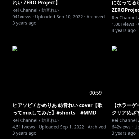
れい ZERO Project】
になってる
ZEROProje
Rei Channel / 紡音れい
941
views ·
Uploaded
Sep 10, 2022
·
Archived
Rei Channe
3 years ago
1,001
views ·
3 years ago
00:59
ヒアソビ / かめりあ 紡音れい cover【歌
【ホラーゲーム
ってmixしてみた】#shorts #MMD
クリアめざす【
Rei Channel / 紡音れい
Rei Channe
4,511
views ·
Uploaded
Sep 1, 2022
·
Archived
642
views ·
U
3 years ago
3 years ago