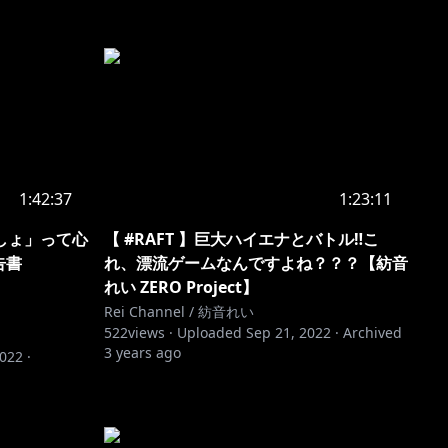
1:42:37
1:23:11
しょ」って心
【 #RAFT 】巨大ハイエナとバトル‼こ
告書
れ、漂流ゲームなんですよね？？？【紡音
れい ZERO Project】
Rei Channel / 紡音れい
522
views ·
Uploaded
Sep 21, 2022
·
Archived
3 years ago
2022
·