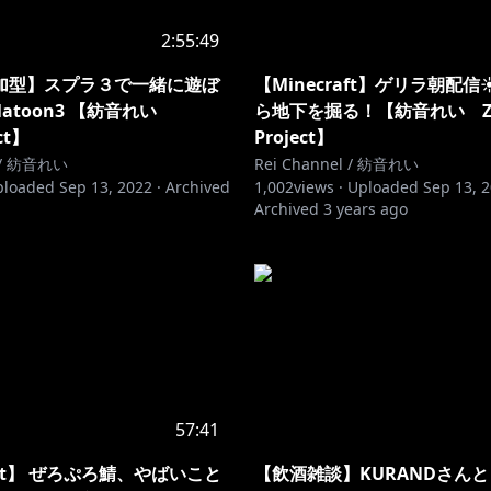
2:55:49
加型】スプラ３で一緒に遊ぼ
【Minecraft】ゲリラ朝配
latoon3 【紡音れい
ら地下を掘る！【紡音れい Z
ct】
Project】
l / 紡音れい
Rei Channel / 紡音れい
ploaded
Sep 13, 2022
·
Archived
1,002
views ·
Uploaded
Sep 13, 
Archived
3 years ago
57:41
raft】 ぜろぷろ鯖、やばいこと
【飲酒雑談】KURANDさん