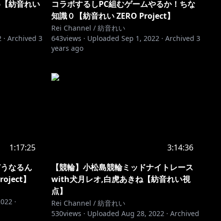
め【紡音れい
コラボするしPC組むゲームやるか！ちな
知識０【紡音れい ZERO Project】
Rei Channel / 紡音れい
2
·
Archived
3
643
views ·
Uploaded
Sep 1, 2022
·
Archived
3
years ago
1:17:25
3:14:36
どうなるん
【競輪】小松島競輪ミッドナイトレース
oject】
with犬月レオ,白虎あきね【紡音れい視
点】
2022
·
Rei Channel / 紡音れい
530
views ·
Uploaded
Aug 28, 2022
·
Archived