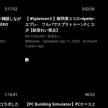
3:17:52
3:02:56
信☀雑談しなが
【 #Splatoon3 】根羽清ココロ×épeler-
ERO
エプレ- フルパでスプラトゥーン‼くコ:
彡【紡音れい視点】
Rei Channel / 紡音れい
2022
·
889
views ·
Uploaded
Sep 11, 2022
·
Archived
3 years ago
1:16:41
46:53
とコラボした
【PC Building Simulator】PCケースと