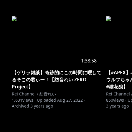
1:38:58
【ゲリラ雑談】奇跡的にこの時間に暇して
【#APEX
るそこの君ぃー！【紡音れい ZERO
ウルフちゃ
Project】
#猫花狼】
Rei Channel / 紡音れい
Rei Channe
1,631
views ·
Uploaded
Aug 27, 2022
·
850
views ·
U
Archived
3 years ago
3 years ago