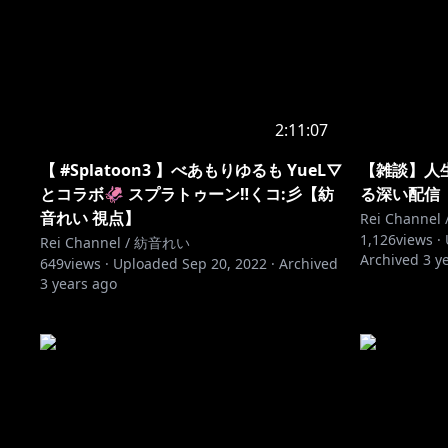
2:11:07
【 #Splatoon3 】べあもりゆるも YueL▽
【雑談】人
とコラボ🦑 スプラトゥーン‼くコ:彡【紡
る深い配信【紡
音れい 視点】
Rei Channe
1,126
views ·
Rei Channel / 紡音れい
Archived
3 y
649
views ·
Uploaded
Sep 20, 2022
·
Archived
3 years ago