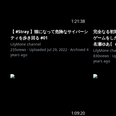
1:21:38
【 #Stray 】猫になって危険なサイバーシ
完全なる初
ティを歩き回る #01
ゲームをした
名瀬ゆあ〖 #
LilyMone channel
235
views ·
Uploaded
Jul 29, 2022
·
Archived
4
LilyMone ch
years ago
830
views ·
U
years ago
1:09:20