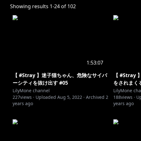
Showing results
1
-
24
of
102
1:53:07
【 #Stray 】迷子猫ちゃん、危険なサイバ
【 #Str
ーシティを抜け出す #05
をされまくる
LilyMone channel
LilyMone ch
227
views ·
Uploaded
Aug 5, 2022
·
Archived
2
188
views ·
U
years ago
years ago