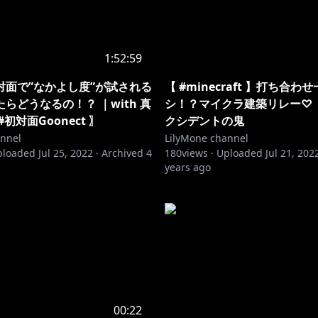
1:52:59
対面で”なかよし度”が試される
【 #minecraft 】打ち合わ
らどうなるの！？ ｜with 真
シ！？マイクラ建築リレー♡ 
初対面Goonect 〗
クシデントの鬼
annel
LilyMone channel
ploaded
Jul 25, 2022
·
Archived
4
180
views ·
Uploaded
Jul 21, 202
years ago
00:22