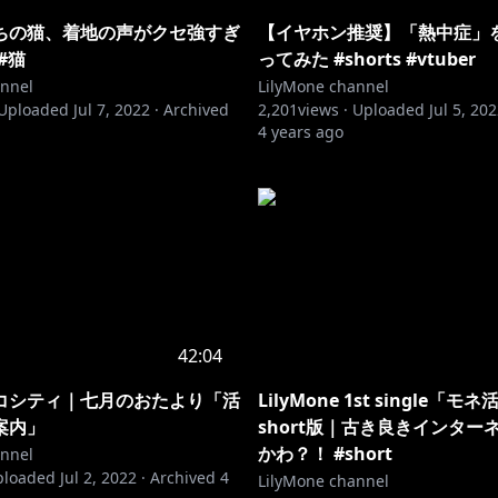
ちの猫、着地の声がクセ強すぎ
【イヤホン推奨】「熱中症」
 #猫
ってみた #shorts #vtuber
annel
LilyMone channel
Uploaded
Jul 7, 2022
·
Archived
2,201
views ·
Uploaded
Jul 5, 20
4 years ago
42:04
コシティ｜七月のおたより「活
LilyMone 1st single「モ
案内」
short版｜古き良きインター
かわ？！ #short
annel
ploaded
Jul 2, 2022
·
Archived
4
LilyMone channel