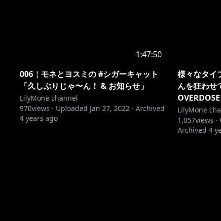
1:47:50
006￤モネとヨスミの #シガーキャット​
様々なタイ
「久しぶりじゃ〜ん！ & お知らせ」
んを狂わせて
OVERDOSE
LilyMone channel
970
views ·
Uploaded
Jan 27, 2022
·
Archived
LilyMone ch
4 years ago
1,057
views ·
Archived
4 y