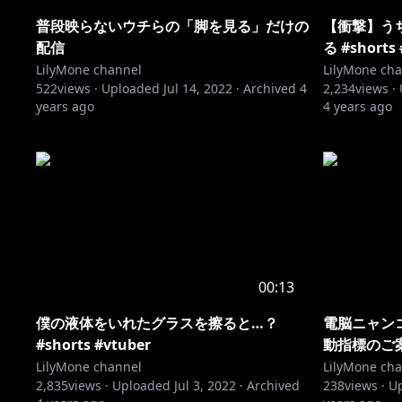
普段映らないウチらの「脚を見る」だけの
【衝撃】う
配信
る #shorts
LilyMone channel
LilyMone ch
522
views ·
Uploaded
Jul 14, 2022
·
Archived
4
2,234
views ·
years ago
4 years ago
00:13
僕の液体をいれたグラスを擦ると…？
電脳ニャン
#shorts #vtuber
動指標のご
LilyMone channel
LilyMone ch
2,835
views ·
Uploaded
Jul 3, 2022
·
Archived
238
views ·
U