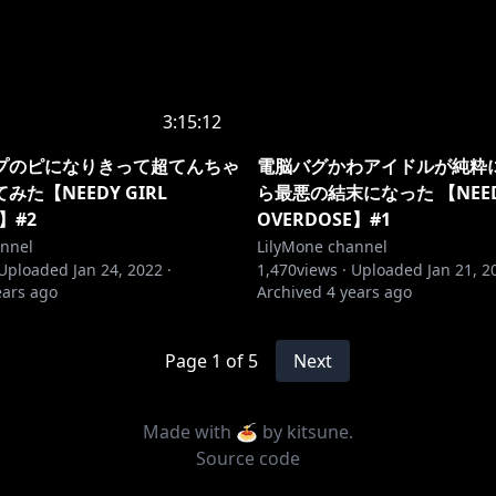
3:15:12
プのピになりきって超てんちゃ
電脳バグかわアイドルが純粋
みた【NEEDY GIRL
ら最悪の結末になった 【NEEDY
】#2
OVERDOSE】#1
annel
LilyMone channel
Uploaded
Jan 24, 2022
·
1,470
views ·
Uploaded
Jan 21, 2
ears ago
Archived
4 years ago
Page
1
of
5
Next
Made with 🍝 by
kitsune
.
Source code