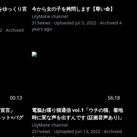
をゆっくり言
今から女の子を拷問します【尊い命】
LilyMone channel
313
views ·
Uploaded
Jul 5, 2022
·
Archived
4
years ago
22
·
Archived
00:13
56:18
ネ活宣言」
電脳お喋り猫通信 vol.1「ウチの猫、着地
ネット×バグ
時に変な声を出すんです (証拠音声あり)」
LilyMone channel
251
views ·
Uploaded
Jun 13, 2022
·
Archived