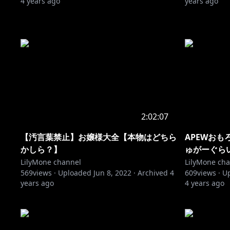
4 years ago
years ago
2:02:07
【汚言葉禁止】お嬢様大全【本物はどちら
APEWおもろ
かしら？】
ゅがーぐらい
LilyMone channel
LilyMone ch
569
views ·
Uploaded
Jun 8, 2022
·
Archived
4
609
views ·
U
years ago
4 years ago