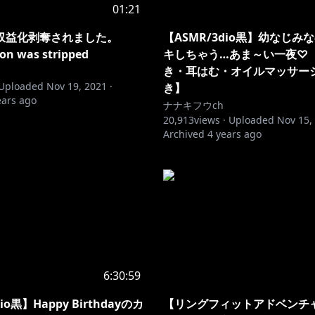
01:21
収益化剥奪されました。
【ASMR/3dio黒】幼なじみ
on was stripped
キしちゃう…あま～い一夜♡
き・耳はむ・オイルマッサー
Uploaded
Nov 19, 2021
·
き】
ears ago
ナナキフウch
20,913
views ·
Uploaded
Nov 15,
Archived
4 years ago
6:30:59
io黒】Happy Birthdayのカ
【リングフィットアドベンチャ