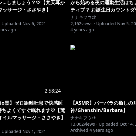
ン…しましょう？♡【梵天耳か
から始める夜の運動生活はち
マッサージ・ささやき】
ティブ？ お誕生日カウント
ナナキフウch
·
Uploaded
Nov 6, 2021
·
2,162
views ·
Uploaded
Nov 5, 2
ears ago
4 years ago
2:58:24
3dio黒】ゼロ距離吐息で快感睡
【ASMR】バーバラの癒しの
持ちよくてすぐ眠れます♡【梵
神/Ghenshin/Barbara】
オイルマッサージ・ささやき】
ナナキフウch
13,002
views ·
Uploaded
Oct 14,
Archived
4 years ago
·
Uploaded
Nov 1, 2021
·