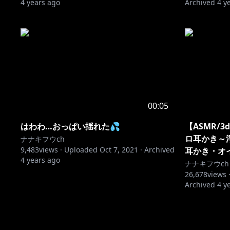
4 years ago
Archived
4 y
00:05
はわわ…おっぱい揺れた💦
【ASMR/
ロ耳かき～
ナナキフウch
9,483
views ·
Uploaded
Oct 7, 2021
·
Archived
耳かき・オ
4 years ago
ナナキフウch
26,678
views 
Archived
4 y