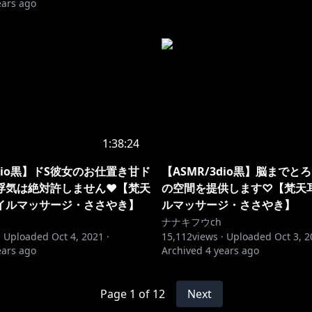
ears ago
1:38:24
3dio黒】ドS彼女のお仕置き甘ド
【ASMR/3dio黒】脳までと
浮気は絶対許しません♥【梵天
の空間を提供します♡【梵天
イルマッサージ・ささやき】
ルマッサージ・ささやき】
ナナキフウch
·
Uploaded
Oct 4, 2021
·
15,112
views ·
Uploaded
Oct 3, 
ears ago
Archived
4 years ago
Page
1
of
12
Next