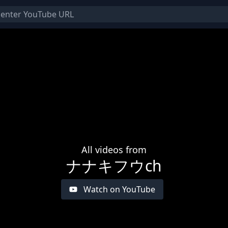
All videos from
ナナキフウch
Watch on YouTube