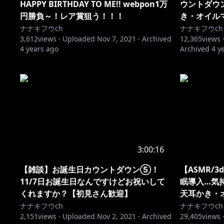
HAPPY BIRTHDAY TO ME!! webpon1万
ウントダウ
円勝負～！レア賞狙う！！！
き・オイル
ナナキフウch
ナナキフウch
3,612
views ·
Uploaded
Nov 7, 2021
·
Archived
12,365
views 
4 years ago
Archived
4 y
3:00:16
【雑談】お誕生日カウントダウン⑤！
【ASMR/
11/7日お誕生日なんですけどお祝いして
眠導入…気
くれますか？【初見さん歓迎】
天耳かき・
ナナキフウch
ナナキフウch
2,151
views ·
Uploaded
Nov 2, 2021
·
Archived
29,405
views 