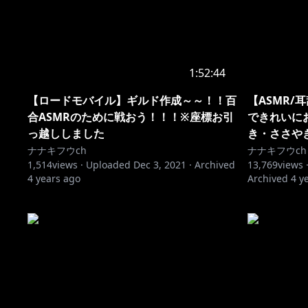
1:52:44
【ロードモバイル】ギルド作成～～！！百
【ASMR/
合ASMRのために戦おう！！！※座標お引
できれいに
っ越ししました
き・ささや
ナナキフウch
ナナキフウch
1,514
views ·
Uploaded
Dec 3, 2021
·
Archived
13,769
views 
4 years ago
Archived
4 y