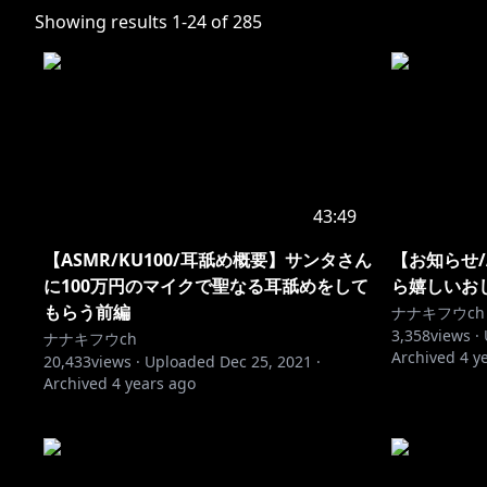
Showing results
1
-
24
of
285
43:49
【ASMR/KU100/耳舐め概要】サンタさん
【お知らせ/
に100万円のマイクで聖なる耳舐めをして
ら嬉しいお
もらう前編
ナナキフウch
3,358
views ·
ナナキフウch
Archived
4 y
20,433
views ·
Uploaded
Dec 25, 2021
·
Archived
4 years ago