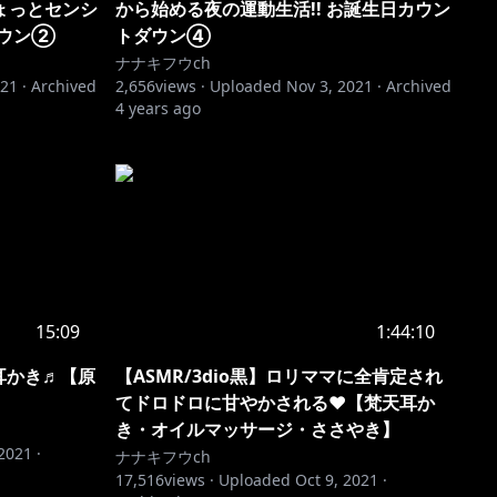
ょっとセンシ
から始める夜の運動生活!! お誕生日カウン
ダウン②
トダウン④
ナナキフウch
021
·
Archived
2,656
views ·
Uploaded
Nov 3, 2021
·
Archived
4 years ago
15:09
1:44:10
耳かき♬【原
【ASMR/3dio黒】ロリママに全肯定され
てドロドロに甘やかされる♥【梵天耳か
き・オイルマッサージ・ささやき】
 2021
·
ナナキフウch
17,516
views ·
Uploaded
Oct 9, 2021
·