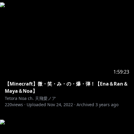
1:59:23
【Minecraft】微・笑・み・の・爆・弾！【Ena＆Ran＆
Maya＆Noa】
Tetora Noa ch. 天飛愛ノア
220
views ·
Uploaded
Nov 24, 2022
·
Archived
3 years ago