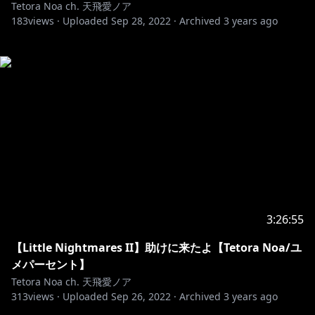
Tetora Noa ch. 天飛愛ノア
183
views ·
Uploaded
Sep 28, 2022
·
Archived
3 years ago
3:26:55
【Little Nightmares II】助けに来たよ【Tetora Noa/ユ
メパーセント】
Tetora Noa ch. 天飛愛ノア
313
views ·
Uploaded
Sep 26, 2022
·
Archived
3 years ago