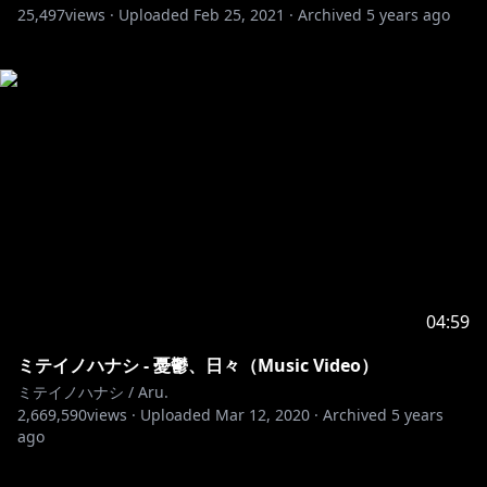
25,497
views ·
Uploaded
Feb 25, 2021
·
Archived
5 years ago
04:59
ミテイノハナシ - 憂鬱、日々（Music Video）
ミテイノハナシ / Aru.
2,669,590
views ·
Uploaded
Mar 12, 2020
·
Archived
5 years
ago