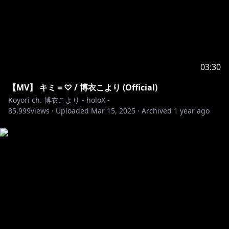
03:30
【MV】 キミ＝♡ / 博衣こより (Official)
Koyori ch. 博衣こより - holoX -
85,999
views ·
Uploaded
Mar 15, 2025
·
Archived
1 year ago