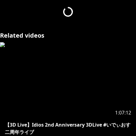
rlkey=6iqq76ack095hggj16zhixp04&st=e48ng4q3&dl
=0
【PASS】lui
モーション制作
Related videos
Kemo様
https://x.com/kemocg
スメラギ様
https://x.com/sumeragikikyou
リリックモーション制作
なぎぽん様
https://x.com/4oNagi
💿2026年6月12日 0時リリース💿
https://cover.lnk.to/GqCq9e
Lyrics by ナナホシ管弦楽団
Composed by 岩見 陸
1:07:12
Arranged by ナナホシ管弦楽団
【3D Live】Idios 2nd Anniversary 3DLive #いでぃおす
Mixed by NNZN
二周年ライブ