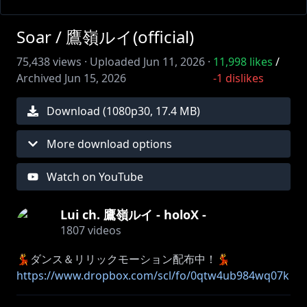
Soar / 鷹嶺ルイ(official)
75,438
views ·
Uploaded
Jun 11, 2026
·
11,998
likes
/
Archived
Jun 15, 2026
-1
dislikes
Download (
1080
p
30
,
17.4 MB
)
More download options
Watch on YouTube
Lui ch. 鷹嶺ルイ - holoX -
1807
videos
https://www.dropbox.com/scl/fo/0qtw4ub984wq07k
zovuxi/AI8oH6-qJiv9aUM5js00J6Q?