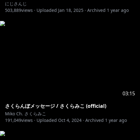
Mastered by 柴晃宏(TEMAS)
にじさんじ
503,889
views ·
Uploaded
Jan 18, 2025
·
Archived
1 year ago
Music Video by YM
Vocals by 鷹嶺ルイ
Chorus by
白上フブキ
大神ミオ
さくらみこ
猫又おかゆ
角巻わため
常闇トワ
03:15
ラプラス・ダークネス
さくらんぼメッセージ / さくらみこ (official)
博衣こより
Miko Ch. さくらみこ
風真いろは
191,049
views ·
Uploaded
Oct 4, 2024
·
Archived
1 year ago
Ⓒ COVER
翻訳：Bigsky Sunshine, Sakura K., Isara, Natalia