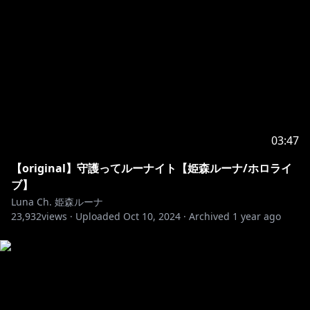
Solichin, Lamine, Tama, Natsume, 匿名ハム, NiiNi
Diesel
字幕制作：T-chan
※ホロライブプロダクションから未成年の視聴者の方々
へのお願い
https://hololivepro.com/request-to-minors/
03:47
【original】守護ってルーナイト【姫森ルーナ/ホロライ
ブ】
Luna Ch. 姫森ルーナ
23,932
views ·
Uploaded
Oct 10, 2024
·
Archived
1 year ago