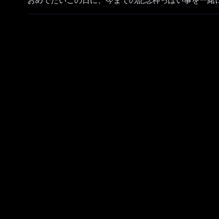
おめでたいこの日に、今までの記念枠っぽい事を一緒
今日はみんなでわいわい騒げたらいいなと思っていま
あと音程の降臨、待ってます！！！！！！！！！！！
#獅白ぼたん生誕祭 でよかったら感想つぶやいてね
獅白ぼたん
✨誕生日記念ボイス&グッズ
https://hololive.booth.pm/items/2347199
Geekjack(海外販売委託サイト)
https://www.geekjack.net/shishiro_botan/language
https://www.geekjack.net/shishiro_botan/languag