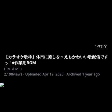
月1の雑談配信＋絵文字が使える！
みうぷろプランJP¥1,190
月1の特別ASMR＋みうともプラン特典
▽▽▽▽▽▽▽▽▽▽▽▽▽▽▽▽
1:37:01
【カラオケ歌枠】休日に癒しを♬えもかわいい歌配信です
っ！#作業用BGM
Hizuki Miu
2,198
views ·
Uploaded
Apr 19, 2025
·
Archived
1 year ago