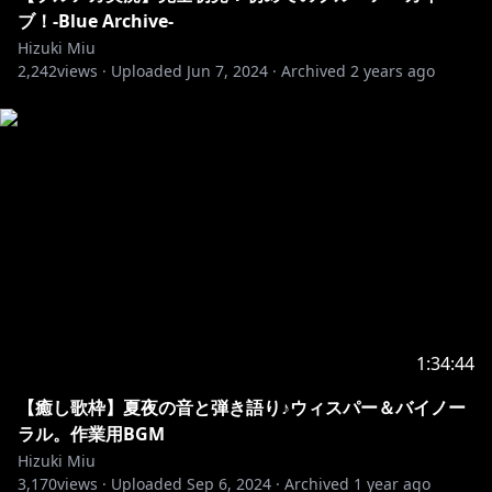
ヒヅキミウの限定グッズをゲットしてね！
ブ！-Blue Archive-
Hizuki Miu
2,242
VTuber事務所初のハズレなし
views ·
Uploaded
Jun 7, 2024
·
Archived
2 years ago
オンラインくじサービス「FAPON(ファポン)」
プレイしてくれたらタグ付けてXポストしてね！
▼FAPONとは？
ブラウザで遊べるオンラインくじ
・VTuber事務所WACTORによるサービス
・ハズレなしで必ずグッズがゲットできます！
・FAPONでしかゲットできない限定商品も多数！
#FAPON #ファポン #オンラインくじ #PR
▽▽▽▽▽▽▽▽▽▽▽▽▽▽▽▽
1:34:44
【癒し歌枠】夏夜の音と弾き語り♪ウィスパー＆バイノー
未来人vtuberのヒヅキミウです。
ラル。作業用BGM
チャンネル登録してくれたら嬉しいです！
Hizuki Miu
3,170
views ·
Uploaded
Sep 6, 2024
·
Archived
1 year ago