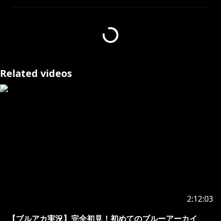
なんと今回の為の描き下ろし！！
ぜひゲットしてください💗
00:00:00 待機
00:03:02 ご挨拶
00:06:16 商品紹介
Related videos
00:09:23 注意事項
00:16:12 購入の流れ
00:24:18 20連いくぞ！
00:43:29 更に20連いくぞ！
00:56:43 FAPONに圧をかける猫
01:01:55 結果発表！
https://fapon.club/gachas/cvdsjaq9io6g02r25lug
期間:3/21(金)18時〜5/4(日)
2:12:03
スマホでもパソコンからでもいつでも遊べる
オンラインくじサービスFAPONで
【ブルアカ実況】完全初見！初めてのブルーアーカイ