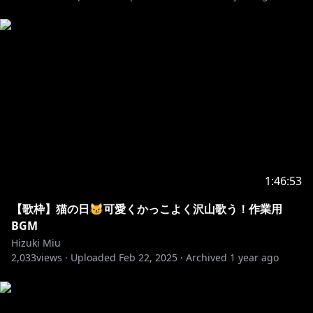
https://www.youtube.com/channel/UCM6iy_rSgSMb
Fjx10Z6VVGA?sub_confirmation=1
https://twitter.com/HizukiMiu
https://marshmallow-qa.com/87aiy3lp71jezyi?
t=UJafRZ&utm_medium=url_text&utm_source=prom
otion
1:46:53
▽▽▽▽▽▽▽▽▽▽▽▽▽▽▽▽
【歌枠】猫の日😼可愛くかっこよく沢山歌う！作業用
BGM
Hizuki Miu
https://www.youtube.com/channel/UCM6iy_rSgSMb
2,033
views ·
Uploaded
Feb 22, 2025
·
Archived
1 year ago
Fjx10Z6VVGA/join
みうともプランJP¥490