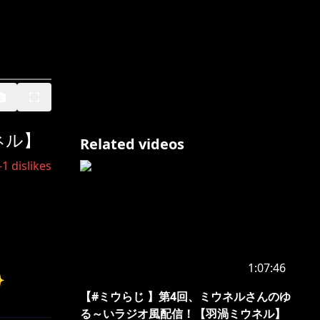
ネル】
Related videos
-1
dislikes
1:07:46
️
【#ミウらじ 】第4回、ミウネルさんのゆ
る～いラジオ風配信！【羽渦ミウネル】