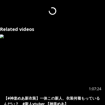
https://kaguramea.booth.pm/items/6391614
●各種ストリーミングサイトにて配信開始
Related videos
https://linkco.re/2MU8ZFe1
https://linkco.re/Sbz4XtT9
https://linkco.re/QyrY5UvA
1st album
https://linkco.re/qq3EA3xF
https://linkco.re/dgvmF8BY
1:07:24
୨୧┈┈┈┈┈┈┈┈┈┈┈┈┈┈┈┈┈┈┈┈┈┈┈୨୧
【#神楽めあ新衣装】一体この新人、衣装何着もっている
んだい？ #新人vtuber 【神楽めあ】