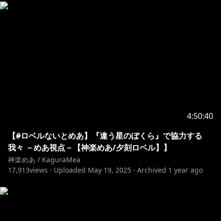
Gain custom emoji for live chat and badges next to
https://www.youtube.com/channel/UCWCc8tO-
uUl_7SJXIKJACMw/join
https://twitter.com/KaguraMea_VoV
https://mea.fanbox.cc/
4:50:40
【#ロベルないとめあ】『違う星のぼくら』で協力する
https://kaguramea.booth.pm/
我々 －めあ視点－【神楽めあ/夕刻ロベル】】
神楽めあ / KaguraMea
17,913
views ·
Uploaded
May 19, 2025
·
Archived
1 year ago
https://store.line.me/stickershop/product/16746562
୨୧┈┈┈┈┈┈┈┈┈┈┈┈┈┈┈┈┈┈┈┈┈┈┈୨୧