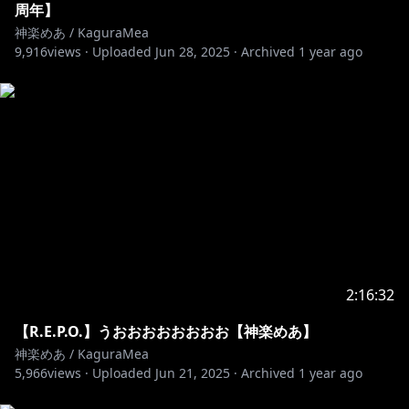
https://www.youtube.com/channel/UC_fsS7N6_hGX
周年】
wWlSGs9zTrA/featured
神楽めあ / KaguraMea
9,916
views ·
Uploaded
Jun 28, 2025
·
Archived
1 year ago
https://www.youtube.com/channel/UCxJ1Lz31PGPN0
4BvaeAtmew
https://www.youtube.com/channel/UCWFIeDlyR9Mk
ySG6-bYvQwA
アルタエース-カラオケ制作・芸能マネジメントチャン
https://www.youtube.com/channel/UC7fyuQSXC8wI
qH-CwvRup-Q
https://www.youtube.com/channel/UCMoNufzewcy_
2:16:32
KXd3dLwUhuQ
【R.E.P.O.】うおおおおおおおお【神楽めあ】
神楽めあ / KaguraMea
https://www.youtube.com/channel/UCacwMvUs2ujji
5,966
views ·
Uploaded
Jun 21, 2025
·
Archived
1 year ago
tMZhvLIP7g