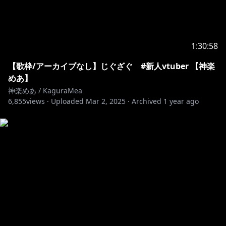
OP動画
https://twitter.com/ncgl_
1:30:58
ED動画
【歌枠/アーカイブなし】じぐざぐ #新人vtuber 【神楽
めあ】
https://twitter.com/dj_3zutama
神楽めあ / KaguraMea
6,855
views ·
Uploaded
Mar 2, 2025
·
Archived
1 year ago
新Live2d
担当絵師さん：jimmy先生(@jimmy_madomagi)
担当モデラーさん：rariemon先生(@rariemonn765)
୨୧┈┈┈┈┈┈┈┈┈┈┈┈┈┈┈┈┈┈┈┈┈┈┈୨୧
歌枠で使用させていただいてるオケ音源一覧
https://www.youtube.com/channel/UC177HIuyGIOz
D_ReHEg2Qww