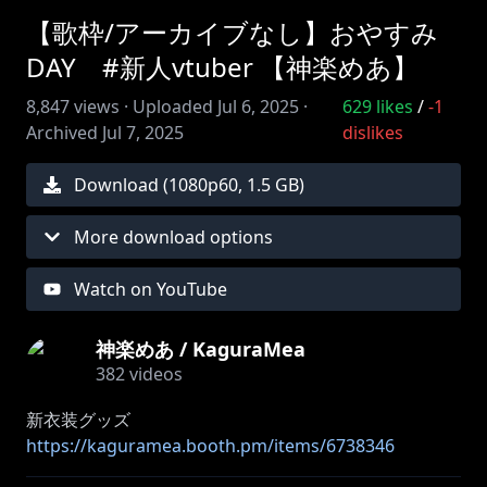
【歌枠/アーカイブなし】おやすみ
DAY #新人vtuber 【神楽めあ】
8,847
views ·
Uploaded
Jul 6, 2025
·
629
likes
/
-1
Archived
Jul 7, 2025
dislikes
Download (
1080
p
60
,
1.5 GB
)
More download options
Watch on YouTube
神楽めあ / KaguraMea
382
videos
https://kaguramea.booth.pm/items/6738346