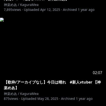
ଘ♡streamlabs(ドネート、Donate)
神楽めあ / KaguraMea
7,895
views ·
Uploaded
Apr 12, 2025
·
Archived
1 year ago
https://streamlabs.com/kaguramea0x0/tip
ଘ♡About streamlabs
The directly monetary donation site is right here!
https://streamlabs.com/kaguramea0x0/tip
ଘ♡メンバーシップ
『チャンネル登録』ボタンの横についてる『メンバーに
なる』で登録完了！
チャットに使える絵文字や、名前の横にバッチが付きま
02:07
https://www.youtube.com/channel/UCWCc8tO-
【歌枠/アーカイブなし】今日は晴れ #新人vtuber 【神
uUl_7SJXIKJACMw/join
楽めあ】
ଘ♡About membership
神楽めあ / KaguraMea
Use the 『JOIN』 button next to the『SUBSCRIBED』
875
views ·
Uploaded
May 28, 2025
·
Archived
1 year ago
to get access to membership！