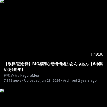
https://www.youtube.com/channel/UCep27mxUiDB2
XBOYeUma8dA
NC ピアノ&カラオケミュージック
https://www.youtube.com/channel/UCRKFk6VNBJiH2
LuM59BtVgg
https://www.youtube.com/channel/UCO_D1ezqp4XX
JRhH8RcoAoQ
1:49:36
https://www.youtube.com/channel/UCgv7hPT53C_Ci
【歌枠/記念枠】BIG感謝な感情情緒ぶあんぶあん【#神楽
Vgxc8d7HcQ
めあ6周年】
神楽めあ / KaguraMea
https://www.youtube.com/channel/UCxaw9r7yNwlS
7,813
views ·
Uploaded
Jun 28, 2024
·
Archived
2 years ago
aH6f4LETeQw
https://www.youtube.com/channel/UCdy0B3fk0VO8
PDzpeHbwCjw