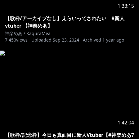
1:33:15
https://www.youtube.com/channel/UCNvA1JanA__nJr
wcTEpz5zQ
【歌枠/アーカイブなし】えらいってされたい #新人
vtuber 【神楽めあ】
https://www.youtube.com/channel/UC6Wj6-
神楽めあ / KaguraMea
rHqvchEeE5E2y16hA
7,450
views ·
Uploaded
Sep 23, 2024
·
Archived
1 year ago
https://www.youtube.com/channel/UCIUIex6hsvxf-
5Bw2r5oEnQ
https://www.youtube.com/channel/UCoQZasyC8aYe
61A53zQS_gQ
https://www.youtube.com/channel/UC3g6Vrieg1Wq
oxn5wHm0iNg/featured
https://www.youtube.com/channel/UCsbDnBu6MWs
1:42:04
ehJrMMQ1Ii3w
【歌枠/記念枠】今日も真面目に新人Vtuber【#神楽めあ7