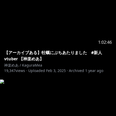
🍥配信中のお願い🍥
・歌配信のフルアーカイブ、カット編集のみの転載は禁
止します！
ただし、歌配信の音源を使用した二次創作(三次創作)は
常識の範囲内でよろしくお願いします！
1:02:46
Please notice during streaming
【アーカイブある】牡蠣にぶちあたりました #新人
vtuber 【神楽めあ】
・Please Do Not upload full singing stream archives,
神楽めあ / KaguraMea
19,347
nor clips without further editing!
views ·
Uploaded
Feb 3, 2025
·
Archived
1 year ago
However, derivative work using sound sources from
singing streams within reasonable range is highly
appreciated!
୨୧┈┈┈┈┈┈┈┈┈┈┈┈┈┈┈┈┈┈┈┈┈┈┈୨୧
☆-Special Thanks -☆