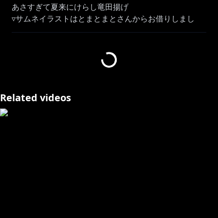
あさすぎて夏来にけらし竜田揚げ
▿サムネイラストはとまとまとさんからお借りしまし
た！
https://x.com/tm_tmt__/status/194023001247892297
4
✂
─────────────────────────────────･･･
Related videos
今日も見に来てくれてありがとうございます！チャンネ
ル登録と高評価お願いします！
配信タグ#弦ノ刻 で感想ツイートしてくれると嬉しいで
す！楽しんでいってね！
✂
─────────────────────────────────･･･
▿▵▿ 皆でライブを楽しむために - 𝙲𝙰𝚄𝚃𝙸𝙾𝙽 ▵▿▵
➤ここでもほかでも他ライバーさんの過度な名前出し
はやめてくれい！
➤気になることがあれば言うので他の視聴者さんに注
意や指摘はしないでくれい！