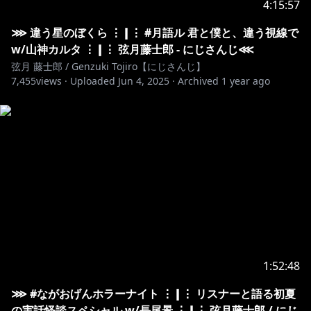
4:15:57
➤初めて見た人もいるので内輪ネタで盛り上がりすぎ
ないでくれい！
⋙ 違う星のぼくら ⋮❙⋮ #月語ル 君と僕と、違う視線で
➤ちゃんと読むときは全部目を通してるのでコメント
w/山神カルタ ⋮❙⋮ 弦月藤士郎 - にじさんじ⋘
の連投はやめてくれい！
弦月 藤士郎 / Genzuki Tojiro【にじさんじ】
7,455
➤僕が楽しくてやってることなので余計な心配は捨て
views ·
Uploaded
Jun 4, 2025
·
Archived
1 year ago
て楽しんでくれい！
➤アーカイブを全部追わなきゃいけない義務感を捨て
て休養をとってくれい！
✂
─────────────────────────────────･･･
▿▵▿ 𝚅𝙾𝙸𝙲𝙴 ▵▿▵
▼ボイス一覧 - 𝙼𝚈 𝚅𝙾𝙸𝙲𝙴𝚂
https://shop.nijisanji.jp/1105
▼オススメ常設ボイス - 𝚁𝙴𝙲𝙾𝙼𝙴𝙽𝙳𝙰𝚃𝙸𝙾𝙽
▽ジューンブライドボイス2021
1:52:48
https://shop.nijisanji.jp/s/niji/item/detail/dig-
⋙ #ながおげんホラーナイト ⋮❙⋮ リスナーと語る初夏
00400?ima=4907
の実話怪談スペシャル w/長尾景 ⋮❙⋮ 弦月藤士郎 / にじ