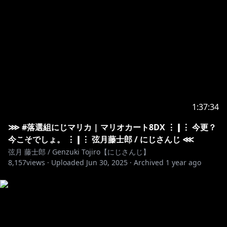
▼オフィシャルストア - 𝙾𝙽𝙻𝙸𝙽𝙴 𝚂𝚃𝙾𝚁𝙴
https://shop.nijisanji.jp/
✂
─────────────────────────────────･･･
▿▵▿ 𝙲𝙾𝙽𝚃𝙰𝙲𝚃 ▵▿▵
▼お問い合わせ
https://www.nijisanji.jp/contact
1:37:34
※未成年者の視聴者の方々は、下記リンク先の注意事
項もご覧ください。
⋙ #落選組にじマリカ | マリオカート8DX ⋮❙⋮ 今更？
https://www.anycolor.co.jp/notice-for-minors
今こそでしょ。 ⋮❙⋮ 弦月藤士郎 / にじさんじ ⋘
弦月 藤士郎 / Genzuki Tojiro【にじさんじ】
#にじさんじ #弦月藤士郎 #弦ノ刻
8,157
views ·
Uploaded
Jun 30, 2025
·
Archived
1 year ago