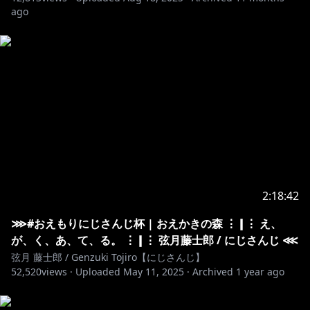
▼チャンネル登録 - 𝚂𝚞𝚋𝚜𝚌𝚛𝚒𝚋𝚎
ago
https://www.youtube.com/channel/UCGw7lrT-
rVZCWHfdG9Frcgg?sub_confirmation=1
▼メンバー登録 - 𝙼𝚎𝚖𝚋𝚎𝚛𝚜𝚑𝚒𝚙
https://www.youtube.com/channel/UCGw7lrT-
rVZCWHfdG9Frcgg/join
◇VΔLZ
▼𝚇 - 𝚃𝚠𝚒𝚝𝚝𝚎𝚛
https://twitter.com/VALZ_info
▼チャンネル登録 - 𝚂𝚞𝚋𝚜𝚌𝚛𝚒𝚋𝚎
https://www.youtube.com/@VALZ_ch?
2:18:42
sub_confirmation=1
⋙#おえもりにじさんじ杯 | おえかきの森 ⋮❙⋮ え、
が、く、あ、て、る。 ⋮❙⋮ 弦月藤士郎 / にじさんじ ⋘
◇にじさんじ - 𝙽𝙸𝙹𝙸𝚂𝙰𝙽𝙹𝙸 𝙾𝙵𝙵𝙸𝙲𝙸𝙰𝙻
弦月 藤士郎 / Genzuki Tojiro【にじさんじ】
▼𝚇 - 𝚃𝚠𝚒𝚝𝚝𝚎𝚛
52,520
views ·
Uploaded
May 11, 2025
·
Archived
1 year ago
https://twitter.com/nijisanji_app
▼公式HP - 𝚆𝙴𝙱𝚂𝙸𝚃𝙴
https://www.nijisanji.jp/