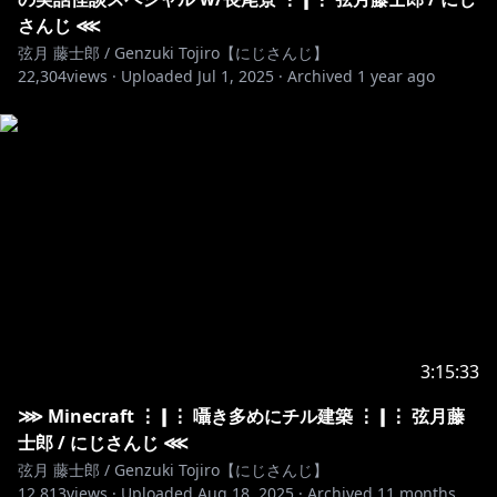
▽VΔLZ
さんじ ⋘
第一弾：
弦月 藤士郎 / Genzuki Tojiro【にじさんじ】
https://shop.nijisanji.jp/s/niji/item/detail/dig-00171
22,304
views ·
Uploaded
Jul 1, 2025
·
Archived
1 year ago
第二弾：
https://shop.nijisanji.jp/s/niji/item/detail/dig-00140
第三弾：
https://shop.nijisanji.jp/s/niji/item/detail/dig-00368
第四弾：
https://shop.nijisanji.jp/s/niji/item/detail/dig-00908
第五弾：
https://shop.nijisanji.jp/s/niji/item/detail/dig-01096
第六弾：
https://shop.nijisanji.jp/s/niji/item/detail/dig-01151
✂
3:15:33
─────────────────────────────────･･･
▿▵▿ 𝙻𝙸𝙽𝙺𝚂 ▵▿▵
⋙ Minecraft ⋮❙⋮ 囁き多めにチル建築 ⋮❙⋮ 弦月藤
◇弦月藤士郎 - 𝙶𝚎𝚗𝚣𝚞𝚔𝚒 𝚃𝚘𝚓𝚒𝚛𝚘
士郎 / にじさんじ ⋘
▼𝚇 - 𝚃𝚠𝚒𝚝𝚝𝚎𝚛
弦月 藤士郎 / Genzuki Tojiro【にじさんじ】
https://twitter.com/1O46V
12,813
views ·
Uploaded
Aug 18, 2025
·
Archived
11 months