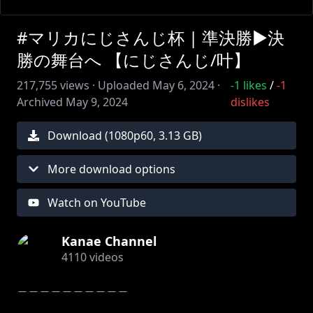
#マリカにじさんじ杯 | 準決勝▶決
勝の舞台へ 【にじさんじ/叶】
217,755
views ·
Uploaded
May 6, 2024
·
-1
likes
/
-1
Archived
May 9, 2024
dislikes
Download (
1080
p
60
,
3.13 GB
)
More download options
Watch on YouTube
Kanae Channel
4110
videos
＿＿＿＿＿＿＿＿＿＿