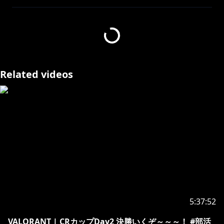
にじさんじ所属ライバーの叶です！
ほぼ毎日配信してます！
ロジクールG公認サポーターを務めさせていただいてい
ます。
告知なく始まる配信も多いので通知をオンにして遊びに
Related videos
きてくれると嬉しいです！
＿＿＿＿＿＿＿＿＿＿
https://www.youtube.com/channel/UCspv01oxUFf_
MTSipURRhkA/join
〈 特典① 〉オリジナルバッジの表示
〈 特典② 〉限定スタンプの使用
5:37:52
〈 特典③ 〉不定期メンバー限定配信の視聴
VALORANT | CRカップDay2 決勝いくぞ～～～！ #部活