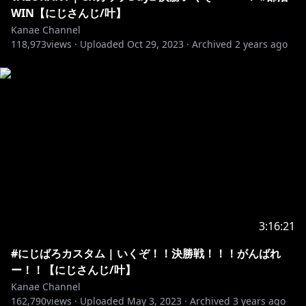
＿＿＿＿＿＿＿＿＿＿
WIN【にじさんじ/叶】
Kanae Channel
118,973
views ·
Uploaded
Oct 29, 2023
·
Archived
2 years ago
／
叶 1st single「How Much I Love You」
8月30日発売予定！
＼
http://lnk.to/LACM-34393
＿＿＿＿＿＿＿＿＿＿
3:16:21
▱ グッズ
#にじばろカスタム | いくぞ！！決勝戦！！！がんばれ
ー！！【にじさんじ/叶】
叶 1st Concert「#午前0時の向こう側」
Kanae Channel
Blu-ray 10月11日(水) 発売決定🎉
162,790
views ·
Uploaded
May 3, 2023
·
Archived
3 years ago