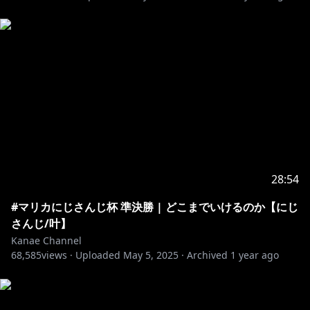
https://prtimes.jp/main/html/rd/p/000000670.00003
0865.html
https://shop.nijisanji.jp/s/niji/item/detail/dig-01333?
ima=3956
https://shop.nijisanji.jp/s/niji/item/detail/dig-00624?
ima=4106
28:54
＿＿＿＿＿＿＿＿＿＿
#マリカにじさんじ杯 準決勝 | どこまでいけるのか【にじ
さんじ/叶】
Kanae Channel
📣最新のオリジナル曲はこちら！
68,585
views ·
Uploaded
May 5, 2025
·
Archived
1 year ago
https://youtu.be/sY1d31_EPoY