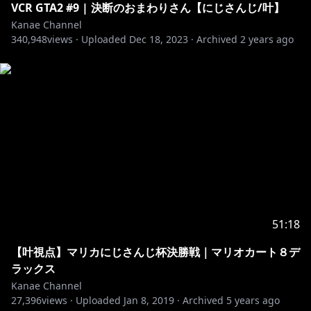
VCR GTA2 #9 | 決断のおまわりさん【にじさんじ/叶】
＿＿＿＿＿＿＿＿＿＿
Kanae Channel
340,948
views ·
Uploaded
Dec 18, 2023
·
Archived
2 years ago
▱ Special thanks
https://twitter.com/u_skeeep?s=21&t=04k1-
KOYpLDJslH2nZ11Fw
＿＿＿＿＿＿＿＿＿＿
51:18
https://www.nijisanji.jp/contact
【叶視点】マリカにじさんじ杯決勝戦｜マリオカート８デ
ラックス
Kanae Channel
#叶 #にじさんじ
27,396
views ·
Uploaded
Jan 8, 2019
·
Archived
5 years ago