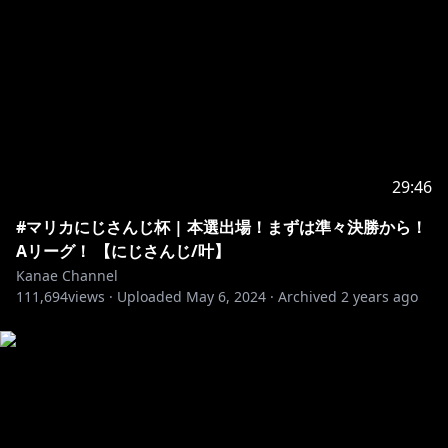
https://youtube.com/playlist?
list=PLXKMRoeWMiAllXl9hk855YWA5Xn9D0iQk
＿＿＿＿＿＿＿＿＿＿
29:46
▱ お約束とお願い
#マリカにじさんじ杯 | 本選出場！まずは準々決勝から！
・不適切な表現、公序良俗に反する言葉等の使用はお控
Aリーグ！ 【にじさんじ/叶】
えください。
Kanae Channel
111,694
views ·
Uploaded
May 6, 2024
·
Archived
2 years ago
・他の活動者さんが話題にだしていない場で名前を出す
行為はご遠慮ください。
・伝書鳩行為（◯◯さんから来ました！等）を禁じま
す。他の配信でも同様に「叶から！」等のコメントはお
控えください。