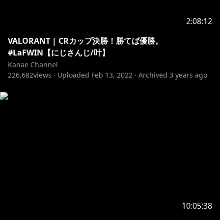
Twitter：
https://twitter.com/Kanae_2434
Twitch：
https://www.twitch.tv/kanae_2434
2:08:12
TikTok：
https://www.tiktok.com/@kanae_2434_official
VALORANT | CRカップ決勝！勝てば優勝。
Instagram：
#LaFWIN【にじさんじ/叶】
https://www.instagram.com/kanae_2434_official/
Kanae Channel
226,682
views ·
Uploaded
Feb 13, 2022
·
Archived
3 years ago
＿＿＿＿＿＿＿＿＿＿
▱ 各種タグ
・配信タグ：#かなえーる
・イラストタグ：#かな絵
(サムネや配信等で使われることがあります。)
・ゾーニングイラストタグ：#密かな絵
(配信等では使用しません。)
10:05:38