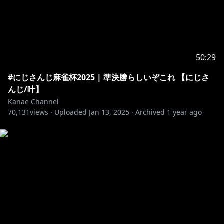
⚠︎ 基本的にコラボ中にスパチャの分配を行っていない
ため、スパチャをする際にはご注意ください。
※ 未成年者の視聴者の方は、下記リンク先の注意事項
50:29
#にじさんじ麻雀杯2025 | 準決勝らしいぞこれ 【にじさ
https://www.anycolor.co.jp/notice-for-minors
んじ/叶】
Kanae Channel
70,131
views ·
Uploaded
Jan 13, 2025
·
Archived
1 year ago
「配信を皆が楽しく過ごせる環境をつくるためにご協力
いただけると幸いです！」
＿＿＿＿＿＿＿＿＿＿
▱ 各種リンク
YouTube：@Kanae